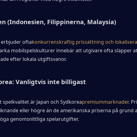
n (Indonesien, Filippinerna, Malaysia)
 erbjuder ofta
konkurrenskraftig prissättning och lokalisera
arka mobilspelskulturer innebär att utgivare ofta släpper at
de efter lokala utgiftsvanor.
rea: Vanligtvis inte billigast
 spelkvalitet är Japan och Sydkorea
premiummarknader
. Pr
 liknande eller högre än de amerikanska priserna på grund a
öga genomsnittliga spelarutgifter.