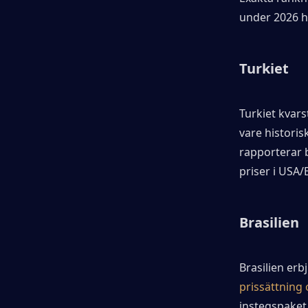
under 2026 hi
Turkiet
Turkiet kvars
vare historis
rapporterar 
priser i USA/
Brasilien
Brasilien erb
prissättning
instegspaket