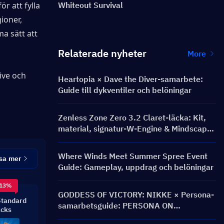
 att fylla 
Whiteout Survival
ioner, 
 sätt att 
Relaterade nyheter
More
ive
 och 
Heartopia × Dave the Diver-samarbete:
Guide till dykventiler och belöningar
Zenless Zone Zero 3.2 Claret-läcka: Kit,
material, signatur-W-Engine & Mindscape
Cinema
Where Winds Meet Summer Spree Event
sa mer
Guide: Gameplay, uppdrag och belöningar
 13%
GODDESS OF VICTORY: NIKKE × Persona-
Standard
samarbetsguide: PERSONA ON
cks
FRONTLINE-event, karaktärer, banners