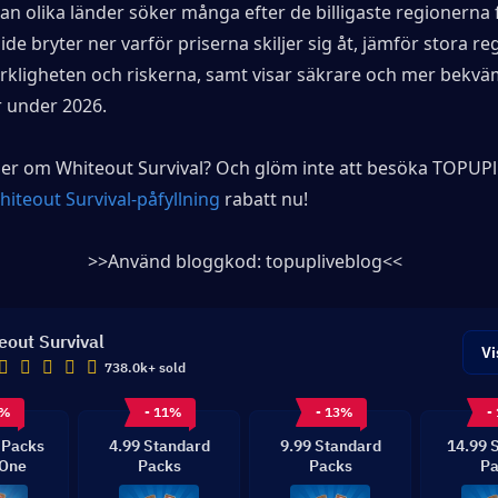
an olika länder söker många efter de billigaste regionerna för
de bryter ner varför priserna skiljer sig åt, jämför stora reg
rkligheten och riskerna, samt visar säkrare och mer bekväma
 under 2026.
mer om Whiteout Survival? Och glöm inte att besöka 
TOPUPl
hiteout Survival-påfyllning
 rabatt nu!
>>Använd bloggkod: 
topupliveblog
<<
eout Survival
Vi
738.0k+ sold
1%
- 11%
- 13%
-
 Packs
4.99 Standard
9.99 Standard
14.99 
-One
Packs
Packs
Pa