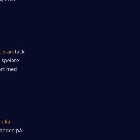
t Stars
tack 
 spelare 
rt med 
okal 
danden på 