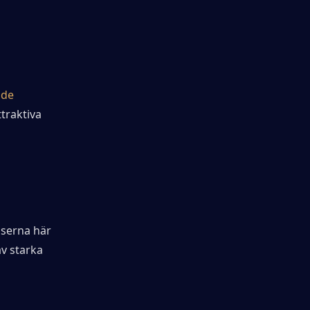
de 
traktiva 
iserna här 
v starka 