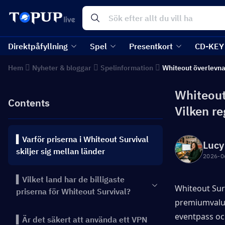
Direktpåfyllning
Spel
Presentkort
CD-KEY
Hem
Nyheter & bloggar
Spelinformation
Whiteout överlevn
Whiteout 
Contents
Vilken re
▍Varför priserna i Whiteout Survival
Lucy
skiljer sig mellan länder
2026-0
▍Vilket land har de billigaste
Whiteout Surv
priserna för Whiteout Survival?
premiumvalut
eventpass och
▍Är det säkert att använda ett VPN