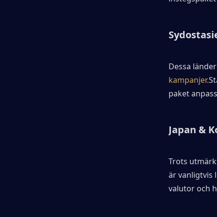
Sydostasie
Dessa länder
kampanjer.
St
paket anpassa
Japan & Ko
Trots utmärkt
är vanligtvis
valutor och h