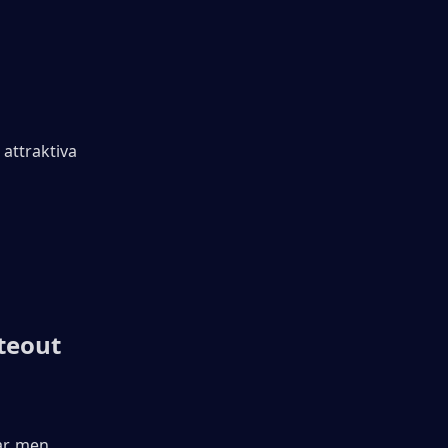
attraktiva 
teout 
r, men 