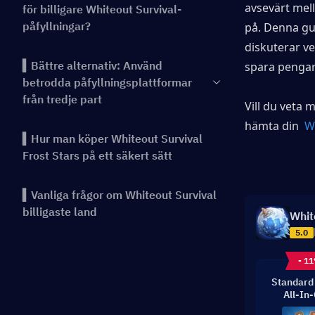
avsevärt mell
för billigare Whiteout Survival-
påfyllningar?
på. Denna gui
diskuterar ve
▍Bättre alternativ: Använd
spara pengar
betrodda påfyllningsplattformar
från tredje part
Vill du veta 
hämta din 
 W
▍Hur man köper Whiteout Survival
Frost Stars på ett säkert sätt
▍Vanliga frågor om Whiteout Survival
billigaste land
Whit
5.0
Slutsats
- 1
Standard
All-In