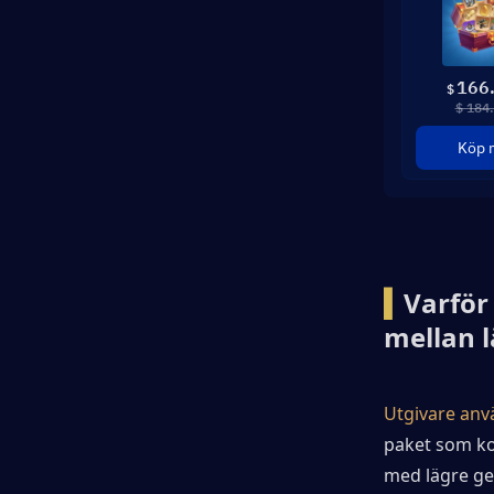
166
$
$ 184
Köp 
▍
Varför 
mellan 
Utgivare anv
paket som kos
med lägre ge