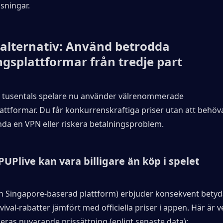
ösningar.
 alternativ: Använd betrodda 
ngsplattformar från tredje part
r tusentals spelare nu använder välrenommerade 
attformar. Du får konkurrenskraftiga priser utan att behöva
nda en VPN eller riskera betalningsproblem.
UPlive kan vara billigare än köp i spelet
n Singapore-baserad plattform) erbjuder konsekvent betyd
ival-rabatter jämfört med officiella priser i appen. Här är ve
eras nuvarande prissättning (enligt senaste data):