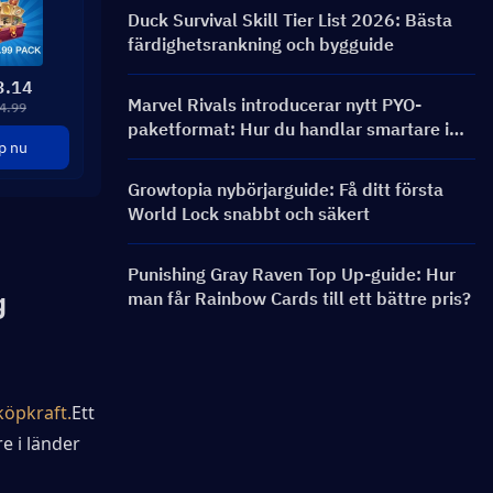
och belöningar
Duck Survival Skill Tier List 2026: Bästa
färdighetsrankning och bygguide
3.14
Marvel Rivals introducerar nytt PYO-
4.99
paketformat: Hur du handlar smartare i
p nu
butiksuppdateringen för säsong 9.5
Growtopia nybörjarguide: Få ditt första
World Lock snabbt och säkert
Punishing Gray Raven Top Up-guide: Hur
 
man får Rainbow Cards till ett bättre pris?
köpkraft.
Ett 
e i länder 