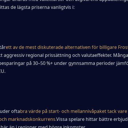
ttas de lägsta priserna vanligtvis i:
tår
ett av de mest diskuterade alternativen för billigare Fros
kt aggressiv regional prissättning och valutaeffekter. Många
besparingar på 30–50 %+ under gynnsamma perioder jämfö
EU.
juder ofta
bra värde på start- och mellannivåpaket tack vare l
 och marknadskonkurrens.
Vissa spelare hittar bättre erbju
 här än i regioner med högre inkomster.