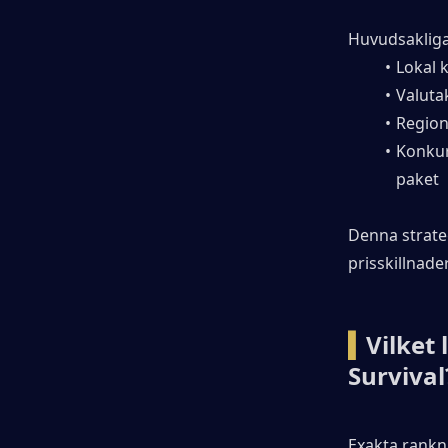
Huvudsakliga
Lokal 
Valutak
Region
Konkurr
paket
Denna strateg
prisskillnader
▍
Vilket 
Survival
Exakta rankn