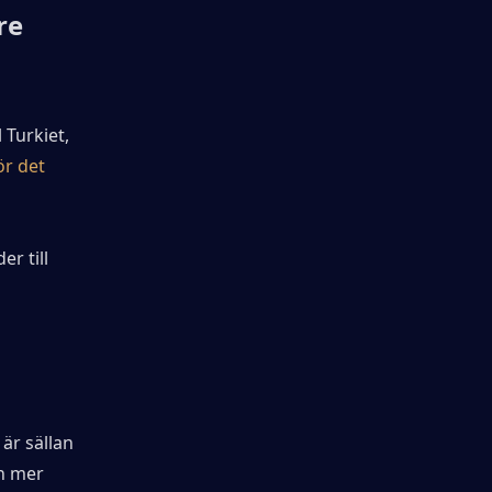
e 
Turkiet, 
r det 
 till 
är sällan 
h mer 