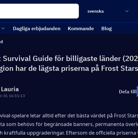
svenska
Dagliga erbjudanden
Kommande
Blog
ad
Survival Guide för billigaste länder (202
gion har de lägsta priserna på Frost Star
 Lauria
Dela till
6-01 16:31:13
ival-spelare letar alltid efter det bästa värdet på Frost Star
a som behövs för begränsade banners, permanenta överle
 kraftfulla uppgraderingar. Eftersom de officiella priserna v