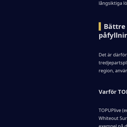
långsiktiga l
▍
Bättre
påfyllni
Det är därfö
tredjepartspl
region, anvä
Varför TOP
TOPUPlive (e
Whiteout Surv
exempel på d