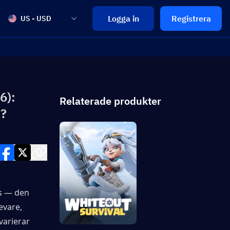
Logga in
Registrera
US - USD
6):
Relaterade produkter
s?
s — den 
vare, 
arierar 