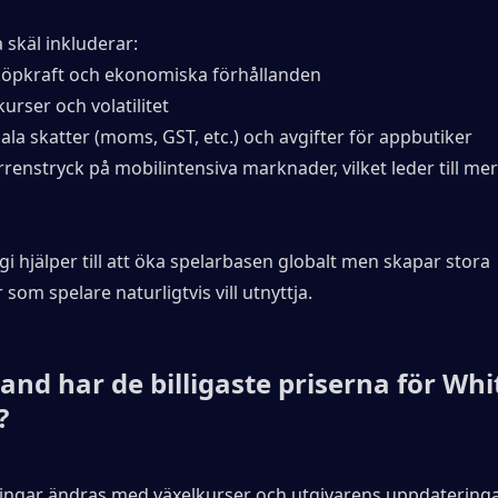
 skäl inkluderar:
köpkraft och ekonomiska förhållanden
urser och volatilitet
ala skatter (moms, GST, etc.) och avgifter för appbutiker
enstryck på mobilintensiva marknader, vilket leder till mer 
i hjälper till att öka spelarbasen globalt men skapar stora 
 som spelare naturligtvis vill utnyttja.
land har de billigaste priserna för Whi
?
ingar ändras med växelkurser och utgivarens uppdateringa