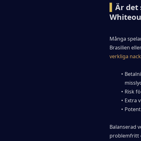
▍
Är det 
Whiteout
Många spelare
Brasilien ell
verkliga nac
Betaln
missly
Risk f
Extra 
Potent
Balanserad ve
problemfritt 