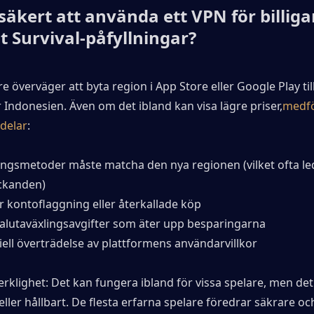
säkert att använda ett VPN för billigar
 Survival-påfyllningar?
 överväger att byta region i App Store eller Google Play till 
er Indonesien. Även om det ibland kan visa lägre priser,
medfö
kdelar
:
ingsmetoder måste matcha den nya regionen (vilket ofta leder
ckanden)
ör kontoflaggning eller återkallade köp
valutaväxlingsavgifter som äter upp besparingarna
iell överträdelse av plattformens användarvillkor
rklighet: Det kan fungera ibland för vissa spelare, men det 
eller hållbart. De flesta erfarna spelare föredrar säkrare oc