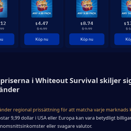
.12
4.47
8.74
1
$
$
$
.99
$ 4.99
$ 9.99
$ 1
nu
Köp nu
Köp nu
Kö
priserna i Whiteout Survival skiljer sig
länder
änder regional prissättning för att matcha varje marknads 
tar 9,99 dollar i USA eller Europa kan vara betydligt billigar
nomsnittsinkomster eller svagare valutor.