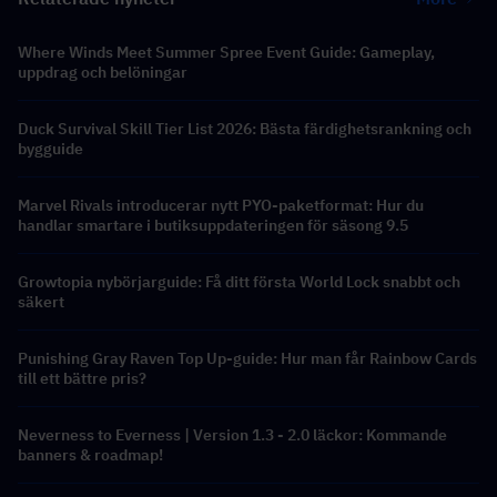
Where Winds Meet Summer Spree Event Guide: Gameplay,
uppdrag och belöningar
Duck Survival Skill Tier List 2026: Bästa färdighetsrankning och
bygguide
Marvel Rivals introducerar nytt PYO-paketformat: Hur du
handlar smartare i butiksuppdateringen för säsong 9.5
Growtopia nybörjarguide: Få ditt första World Lock snabbt och
säkert
Punishing Gray Raven Top Up-guide: Hur man får Rainbow Cards
till ett bättre pris?
Neverness to Everness | Version 1.3 - 2.0 läckor: Kommande
banners & roadmap!