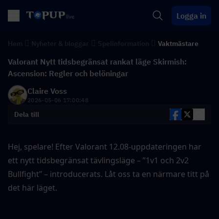
Logga in
Hem
Nyheter & bloggar
Spelinformation
Vaktmästare
Valorant Nytt tidsbegränsat rankat läge Skirmish:
Ascension: Regler och belöningar
Claire Voss
2026-05-06 17:00:48
Dela till
Hej, spelare! Efter Valorant 12.08-uppdateringen har 
ett nytt tidsbegränsat tävlingsläge – ”1v1 och 2v2 
Bullfight” – introducerats. Låt oss ta en närmare titt på 
det här läget.