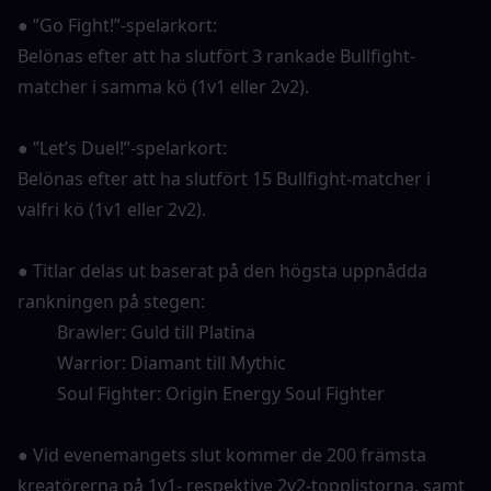
● ”Go Fight!”-spelarkort:
Belönas efter att ha slutfört 3 rankade Bullfight-
matcher i samma kö (1v1 eller 2v2).
● ”Let’s Duel!”-spelarkort:
Belönas efter att ha slutfört 15 Bullfight-matcher i 
valfri kö (1v1 eller 2v2).
● Titlar delas ut baserat på den högsta uppnådda 
rankningen på stegen:
　　 Brawler: Guld till Platina
　　 Warrior: Diamant till Mythic
　　 Soul Fighter: Origin Energy Soul Fighter
● Vid evenemangets slut kommer de 200 främsta 
kreatörerna på 1v1- respektive 2v2-topplistorna, samt 