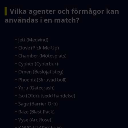
▍
Vilka agenter och förmågor kan 
användas i en match?
Jett (Medvind)
Clove (Pick-Me-Up)
Chamber (Mötesplats)
Cypher (Cyberbur)
Omen (Beslöjat steg)
Phoenix (Skruvad boll)
Yoru (Gatecrash)
Iso (Oförutsedd händelse)
Sage (Barrier Orb)
Raze (Blast Pack)
Vyse (Arc Rose)
KAY/O (FLASH/drive)