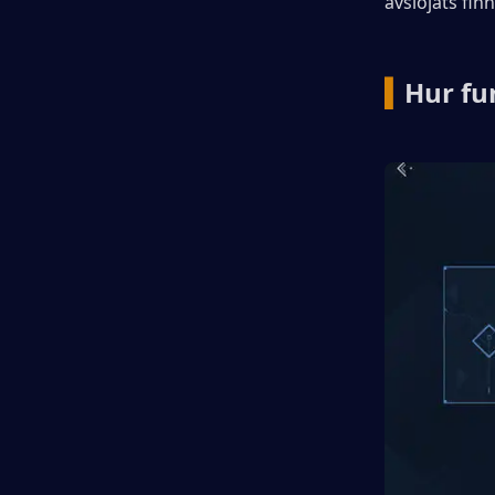
avslöjats fin
▍
Hur fu