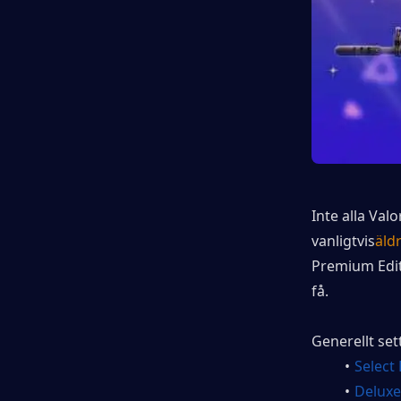
Inte alla Val
vanligtvis
äld
Premium Edit
få.
Generellt set
Select 
Deluxe