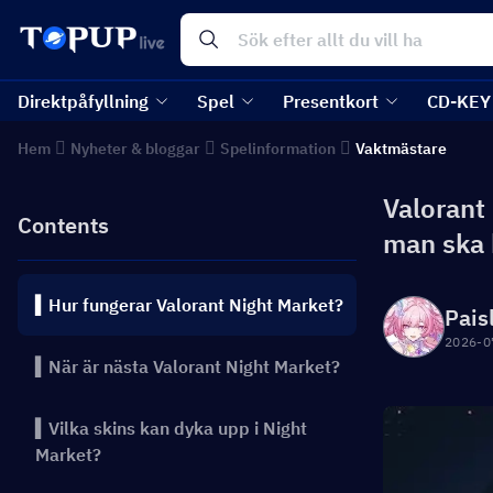
Direktpåfyllning
Spel
Presentkort
CD-KEY
Hem
Nyheter & bloggar
Spelinformation
Vaktmästare
Valorant
Contents
man ska
▍Hur fungerar Valorant Night Market?
Pais
2026-0
▍När är nästa Valorant Night Market?
▍Vilka skins kan dyka upp i Night
Market?