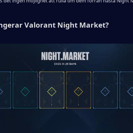
ns det ingen möjlighet att rulla om dem förrän nästa Night 
ngerar Valorant Night Market?