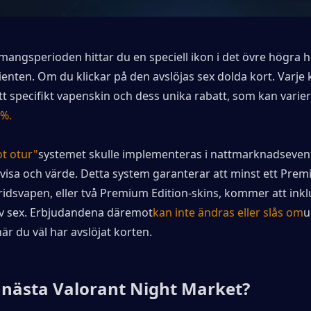
angsperioden hittar du en speciell ikon i det övre högra h
nten. Om du klickar på den avslöjas sex dolda kort. Varje 
tt specifikt vapenskin och dess unika rabatt, som kan varier
 %.
t otur"
systemet skulle implementeras i nattmarknadsevent
visa och värde. Detta system garanterar att minst ett Prem
ridsvapen, eller två Premium Edition-skins, kommer att inklu
av sex. Erbjudandena däremot
kan inte ändras eller slås om
u
r du väl har avslöjat korten.
 nästa Valorant Night Market?