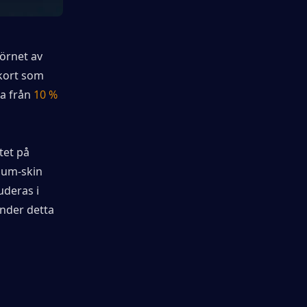
örnet av 
kort som 
a från
10 % 
et på 
ium-skin 
deras i 
nder detta 