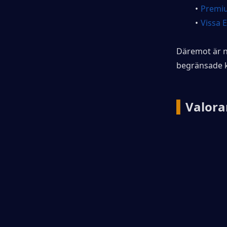
Premiu
Vissa 
Däremot är ny
begränsade k
▍
Valora