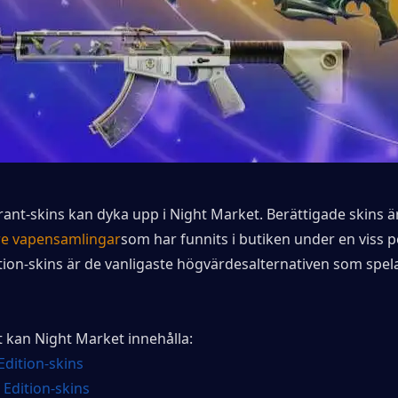
orant-skins kan dyka upp i Night Market. Berättigade skins är
re vapensamlingar
som har funnits i butiken under en viss pe
ion-skins är de vanligaste högvärdesalternativen som spel
t kan Night Market innehålla:
Edition-skins
 Edition-skins