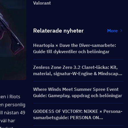
Valorant
Relaterade nyheter
More
Heartopia × Dave the Diver-samarbete:
Guide till dykventiler och belöningar
Zenless Zone Zero 3.2 Claret-läcka: Kit,
material, signatur-W-Engine & Mindscape
Cinema
Where Winds Meet Summer Spree Event
Guide: Gameplay, uppdrag och belöningar
n i Riots 
en personlig 
GODDESS OF VICTORY: NIKKE × Persona-
ll nästan 49 
samarbetsguide: PERSONA ON
väl har 
FRONTLINE-event, karaktärer, banners