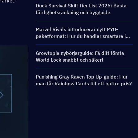
Market.
och belöningar
Duck Survival Skill Tier List 2026: Bästa
färdighetsrankning och bygguide
Marvel Rivals introducerar nytt PYO-
paketformat: Hur du handlar smartare i
butiksuppdateringen för säsong 9.5
Growtopia nybörjarguide: Få ditt första
World Lock snabbt och säkert
Punishing Gray Raven Top Up-guide: Hur
man får Rainbow Cards till ett bättre pris?