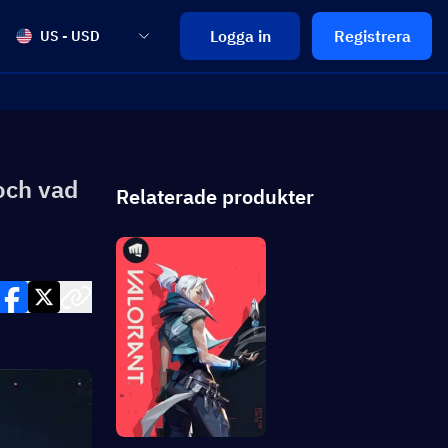
Logga in
Registrera
US - USD
och vad
Relaterade produkter