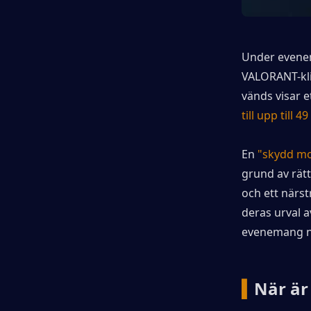
Under evenem
VALORANT-klie
vänds visar e
till upp till 49
En 
"skydd mo
grund av rätt
och ett närst
deras urval 
evenemang nä
▍
När är