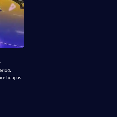
 
riod. 
are hoppas 