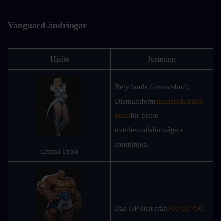
Vanguard-ändringar
Hjälte
Justering
Betydande försvarsbuff; 
Diamantform
skadereduktion 
ökad
för bättre 
överlevnadsförmåga i 
frontlinjen.
Emma Frost
Bas-HP ökat från
700 till 750
.