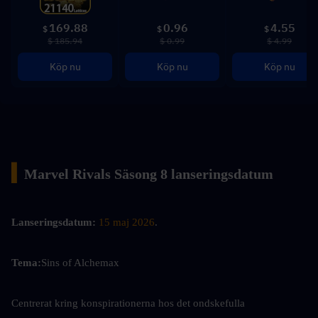
169.88
0.96
4.55
$
$
$
$ 185.94
$ 0.99
$ 4.99
Köp nu
Köp nu
Köp nu
▍
Marvel Rivals Säsong 8 lanseringsdatum
Lanseringsdatum:
15 maj 2026
.
Tema:
Sins of Alchemax
Centrerat kring konspirationerna hos det ondskefulla 