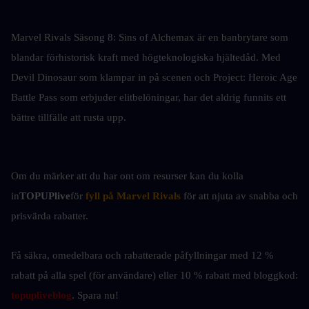
Marvel Rivals Säsong 8: Sins of Alchemax är en banbrytare som 
blandar förhistorisk kraft med högteknologiska hjältedåd. Med 
Devil Dinosaur som klampar in på scenen och Project: Heroic Age 
Battle Pass som erbjuder elitbelöningar, har det aldrig funnits ett 
bättre tillfälle att rusta upp.
Om du märker att du har ont om resurser kan du kolla 
in
TOPUPlive
för
fyll på Marvel Rivals
för att njuta av snabba och 
prisvärda rabatter.
Få säkra, omedelbara och rabatterade påfyllningar med 12 % 
rabatt på alla spel (för användare) eller 10 %
rabatt med bloggkod: 
topupliveblog
. Spara nu! 