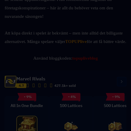
företagskonspirationer – här är allt du behöver veta om den 
nuvarande säsongen!
Att köpa direkt i spelet är bekvämt – men inte alltid det billigaste 
alternativet. Många spelare väljer
TOPUPlive
för att få bättre värde.
Använd bloggkoden:
topupliveblog
Marvel Rivals
4.7
427.1k+ sold
- 9%
- 4%
- 9%
All In One Bundle
100 Lattices
500 Lattices