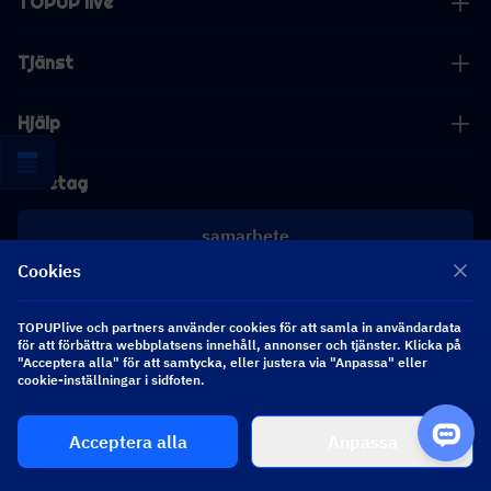
TOPUP live
Tjänst
Hjälp
Företag
samarbete
Cookies
[email protected]
[email protected]
TOPUPlive och partners använder cookies för att samla in användardata
för att förbättra webbplatsens innehåll, annonser och tjänster. Klicka på
"Acceptera alla" för att samtycka, eller justera via "Anpassa" eller
Följ oss
cookie-inställningar i sidfoten.
Acceptera alla
Anpassa
Copyright 2026 SEA WHALE TECHNOLOGY PTE.LTD. All Rights Reserved.