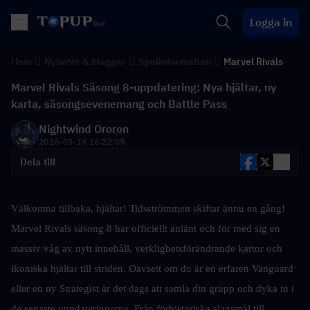
Logga in
Hem
Nyheter & bloggar
Spelinformation
Marvel Rivals
Marvel Rivals Säsong 8-uppdatering: Nya hjältar, ny
karta, säsongsevenemang och Battle Pass
Nightwind Ororon
2026-05-14 16:22:05
Dela till
Välkomna tillbaka, hjältar! Tidsströmmen skiftar ännu en gång! 
Marvel Rivals säsong 8 har officiellt anlänt och för med sig en 
massiv våg av nytt innehåll, verklighetsförändrande kartor och 
ikoniska hjältar till striden. Oavsett om du är en erfaren Vanguard 
eller en ny Strategist är det dags att samla din grupp och dyka in i 
de senaste uppdateringarna. Från förhistoriska slagsmål till 