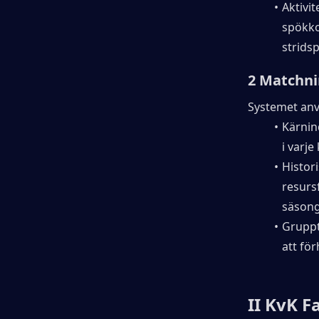
Aktivi
spökko
stridsp
2 Matchn
Systemet anv
Kärnin
i varje
Histo
resur
säsong
Gruppt
att för
II KvK F