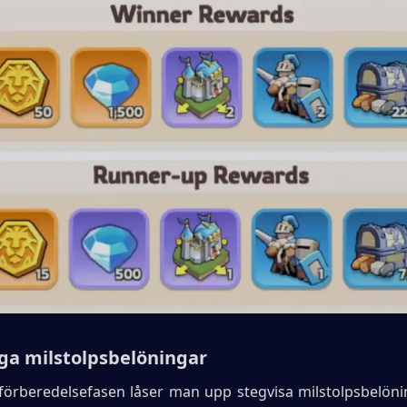
iga milstolpsbelöningar
 förberedelsefasen låser man upp stegvisa milstolpsbelön