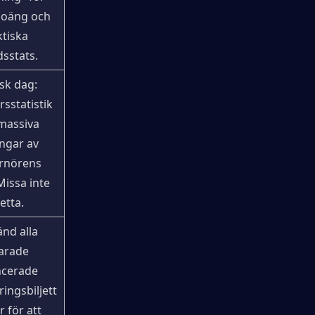
oäng och 
tiska 
dsstats.
isk dag: 
sstatistik 
massiva 
ngar av 
rnörens 
Missa inte 
etta.
nd alla 
arade 
cerade 
ringsbiljett
r för att 