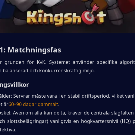
 1: Matchningsfas
 grunden för KvK. Systemet använder specifika algorit
n balanserad och konkurrenskraftig miljö.
ngsvillkor
lder: Servrar måste vara i en stabil driftsperiod, vilket vanli
et är
60–90 dagar gammalt
.
skel: Även om alla kan delta, kräver de centrala slagfälten 
ch slottsbelägringar) vanligtvis en högkvartersnivå (HQ) på
fektiva.