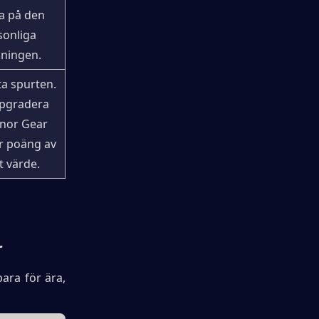
a på den 
onliga 
ningen.
a spurten. 
pgradera 
nor Gear 
r poäng av 
t värde.
r
ara för ära, 