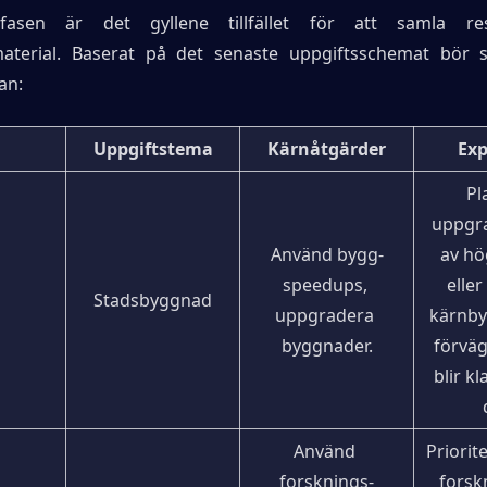
efasen är det gyllene tillfället för att samla re
aterial. Baserat på det senaste uppgiftsschemat bör sp
an:
Uppgiftstema
Kärnåtgärder
Exp
Pl
uppgra
Använd bygg-
av hö
speedups, 
eller
1
Stadsbyggnad
uppgradera 
kärnby
byggnader.
förväg 
blir kl
Använd 
Priorite
forsknings-
forskn