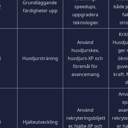
Grundläggande 
2
speedups, 
både p
färdigheter upp
uppgradera 
fak
teknologier.
stri
Krit
Använd 
Husdjur
husdjurskex, 
ger 
3
Husdjursträning
husdjurs-XP och 
ökni
föremål för 
guve
avancemang.
kraft. 
d
Anvä
sp
Använd 
avan
rekryteringsbiljett
rekryte
4
Hjälteutveckling
er, hjälte-XP och 
er hä