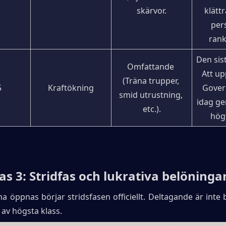
skärvor.
klättr
pers
rank
Den sist
Omfattande 
Att up
(Träna trupper, 
5
Kraftökning
Gover
smid utrustning, 
idag ge
etc.).
hög
Fas 3: Stridfas och lukrativa belöninga
a öppnas börjar stridsfasen officiellt. Deltagande är inte b
 av högsta klass.