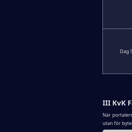
Dag 
III KvK 
När portalern
utan för byte