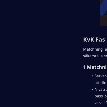
KvK Fas
Matchning är
säkerställa e
1 Matchni
Serverå
att rik
Nivåtrö
pass o
vara ef