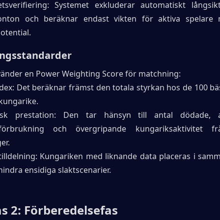
tetsverifiering: Systemet exkluderar automatiskt långsikti
nton och beräknar endast vikten för aktiva spelare m
otential.
ingsstandarder
änder en Power Weighting Score för matchning:
dex: Det beräknar främst den totala styrkan hos de 100 bäs
 kungarike.
risk prestation: Den tar hänsyn till antal dödade, a
sförbrukning och övergripande kungariksaktivitet frå
er.
illdelning: Kungariken med liknande data placeras i samm
hindra ensidiga slaktscenarier.
as 2: Förberedelsefas