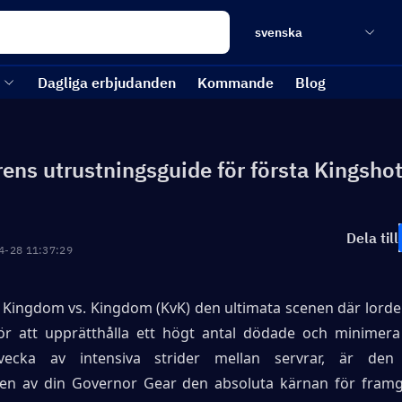
svenska
Dagliga erbjudanden
Kommande
Blog
ens utrustningsguide för första Kingsho
Dela till
4-28 11:37:29
r Kingdom vs. Kingdom (KvK) den ultimata scenen där lorder 
r att upprätthålla ett högt antal dödade och minimera 
cka av intensiva strider mellan servrar, är den s
nen av din Governor Gear den absoluta kärnan för framg