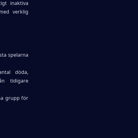
gt inaktiva 
ed verklig 
ta spelarna 
ntal döda, 
n tidigare 
a grupp för 