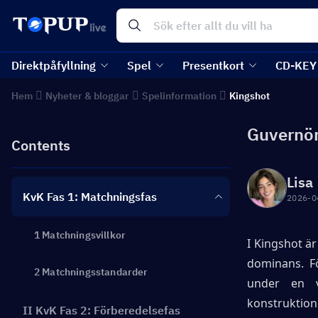
Direktpåfyllning
Spel
Presentkort
CD-KEY
Hem
Nyheter & bloggar
Spelinformation
Kingshot
Guvernör
Contents
Lisa
KvK Fas 1: Matchningsfas
2026-0
1 Matchningsvillkor
I Kingshot ä
dominans. Fö
2 Matchningsstandarder
under en ve
konstruktio
II KvK Fas 2: Förberedelsefas