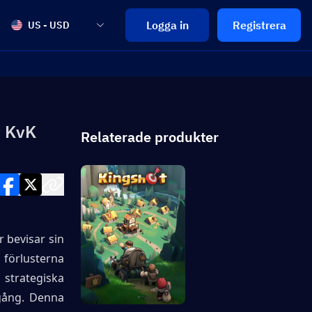
Logga in
Registrera
US - USD
t KvK
Relaterade produkter
bevisar sin 
förlusterna 
trategiska 
ång. Denna 