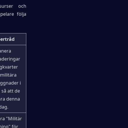
surser och 
elare följa 
ertråd
anera 
deringar 
gkvarter 
 militära 
ggnader i 
så att de 
ara denna 
dag.
ra "Militär 
ing" för 