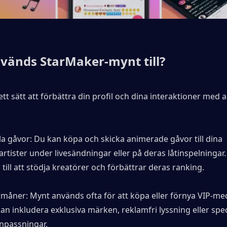
vänds StarMaker-mynt till?
t sätt att förbättra din profil och dina interaktioner med a
lla gåvor: Du kan köpa och skicka animerade gåvor till dina 
artister under livesändningar eller på deras låtinspelningar.
 till att stödja kreatörer och förbättrar deras ranking.
rmåner: Mynt används ofta för att köpa eller förnya VIP-me
kan inkludera exklusiva märken, reklamfri lyssning eller speci
anpassningar.