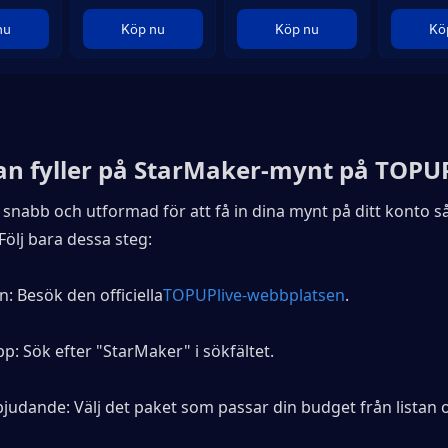
nu
Köp nu
Köp nu
Kö
n fyller på StarMaker-mynt på TOPUP
snabb och utformad för att få in dina mynt på ditt konto så
Följ bara dessa steg:
lan: Besök den officiella
TOPUPlive-webbplatsen
.
app: Sök efter "StarMaker" i sökfältet.
erbjudande: Välj det paket som passar din budget från listan 