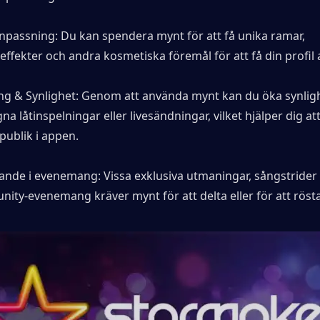
anpassning: Du kan spendera mynt för att få unika ramar, 
effekter och andra kosmetiska föremål för att få din profil a
ng & Synlighet: Genom att använda mynt kan du öka synligh
na låtinspelningar eller livesändningar, vilket hjälper dig att
publik i appen.
ande i evenemang: Vissa exklusiva utmaningar, sångstrider e
ity-evenemang kräver mynt för att delta eller för att rösta