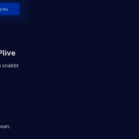
p nu
live
 snabbt 
ovan.