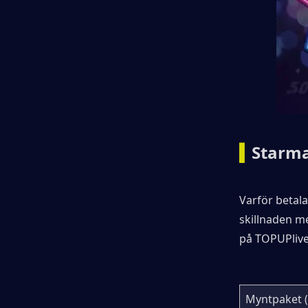
▍
Starma
Varför betala
skillnaden me
på TOPUPlive
Myntpaket (i