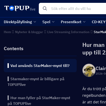
Direktpåfyllning
Spel
Presentkort
CD-KEY
Hem
Nyheter & bloggar
Live Streaming Information
StarMa
Hur man f
Contents
upp till 
▍Vad används StarMaker-mynt till?
Clai
2026-0
▍Starmaker-mynt är billigare på
TOPUPlive
Är du trött p
regelbunden 
▍Hur man fyller på StarMaker-mynt
är att det fi
på TOPUPlive