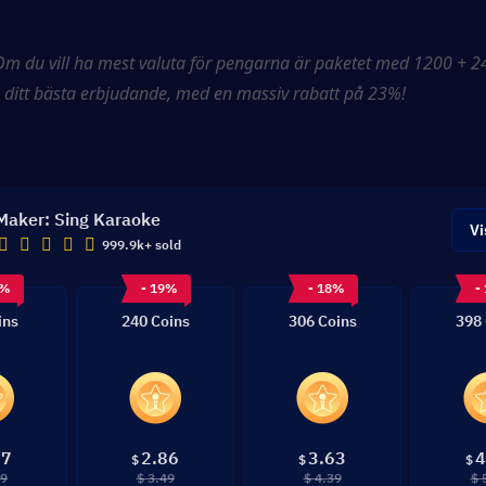
Om du vill ha mest valuta för pengarna är paketet med 1200 + 24
ditt bästa erbjudande, med en massiv rabatt på 23%!
Maker: Sing Karaoke
Vi
999.9k+ sold
3%
- 19%
- 18%
-
ins
240 Coins
306 Coins
398 
87
2.86
3.63
4
$
$
$
99
$ 3.49
$ 4.39
$ 