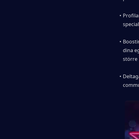
Profil
special
Boosti
dina eg
större 
Deltag
commun