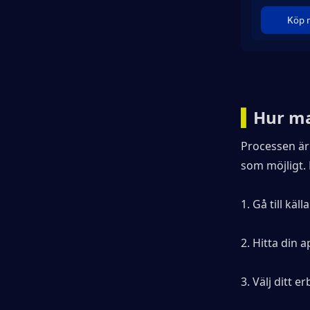
Köp 
▍
Hur ma
Processen är 
som möjligt. 
1. Gå till käl
2. Hitta din 
3. Välj ditt 