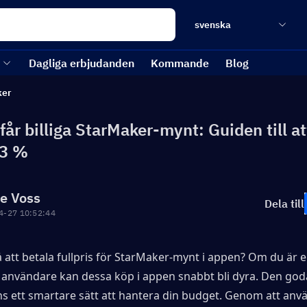
svenska
Dagliga erbjudanden
Kommande
Blog
ker
år billiga StarMaker-mynt: Guiden till at
23 %
re Voss
Dela till
4-27 10:52:44
å att betala fullpris för StarMaker-mynt i appen? Om du är e
användare kan dessa köp i appen snabbt bli dyra. Den god
nns ett smartare sätt att hantera din budget. Genom att anvä