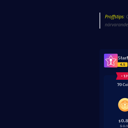
Proffstips
: 
närvarande 
Star
4.5
- 1
70 Co
0.
$
$ 0.