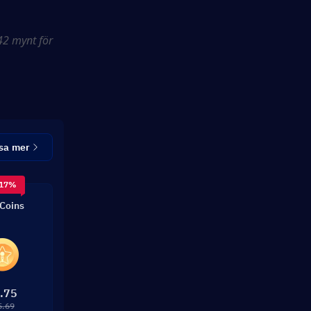
2 mynt för 
sa mer
 17%
Coins
.75
5.69