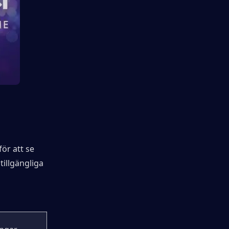
ör att se 
illgängliga 