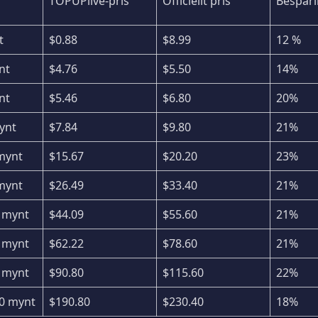
TOPUPlive-pris
Officiellt pris
Bespar
t
$0.88
$8.99
12 %
nt
$4.76
$5.50
14%
nt
$5.46
$6.80
20%
ynt
$7.84
$9.80
21%
mynt
$15.67
$20.20
23%
mynt
$26.49
$33.40
21%
 mynt
$44.09
$55.60
21%
 mynt
$62.22
$78.60
21%
 mynt
$90.80
$115.60
22%
60 mynt
$190.80
$230.40
18%