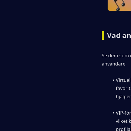
▍
Vad an
Se dem som et
användare:
Virtue
favorit
hjälper
VIP-fö
vilket 
profil