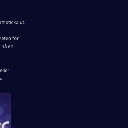
tt sticka ut.
eten för 
 nå en 
ller 
.