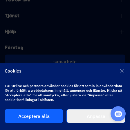
Tjänst
Hjälp
Företag
samarbete
Cookies
[email protected]
[email protected]
TOPUPlive och partners använder cookies för att samla in användardata
för att förbättra webbplatsens innehåll, annonser och tjänster. Klicka på
"Acceptera alla" för att samtycka, eller justera via "Anpassa" eller
Följ oss
cookie-inställningar i sidfoten.
Acceptera alla
Anpassa
Copyright 2026 SEA WHALE TECHNOLOGY PTE.LTD. All Rights Reserved.