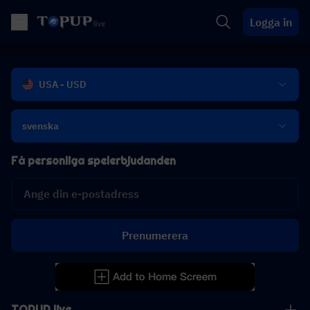
Logga in
USA - USD
svenska
Få personliga spelerbjudanden
Prenumerera
TOPUP live