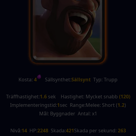
Kosta:
 4
   Sällsynthet:
Sällsynt
  Typ: Trupp
Träffhastighet:
1.6
 sek    Hastighet: Mycket snabb 
(120)
Implementeringstid:
1
sec  Range:Melee: Short (
1.2
)
Mål: Byggnader  Antal: x1
Nivå:
14
  HP:
2248
  Skada:
421
Skada per sekund:
 263