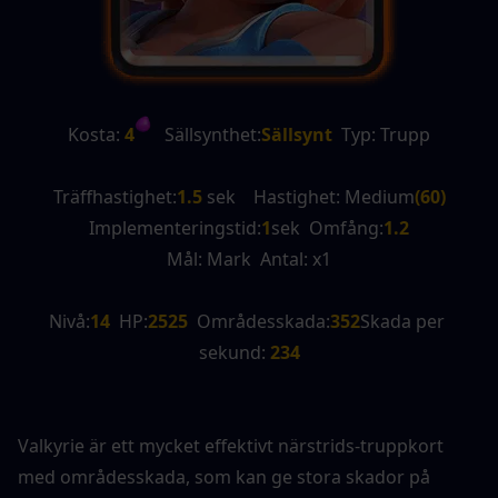
Kosta:
 4
   Sällsynthet:
Sällsynt
  Typ: Trupp
Träffhastighet:
1.5
 sek    Hastighet: Medium
(60)
Implementeringstid:
1
sek  Omfång:
1.2
Mål: Mark  Antal: x1
Nivå:
14
  HP:
2525
  Områdesskada:
352
Skada per 
sekund:
 234
Valkyrie är ett mycket effektivt närstrids-truppkort 
med områdesskada, som kan ge stora skador på 