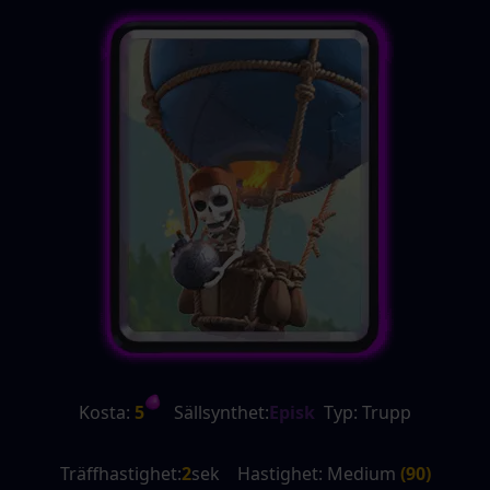
Kosta:
 5
   Sällsynthet:
Episk
  Typ: Trupp
Träffhastighet:
2
sek    Hastighet: Medium 
(90)