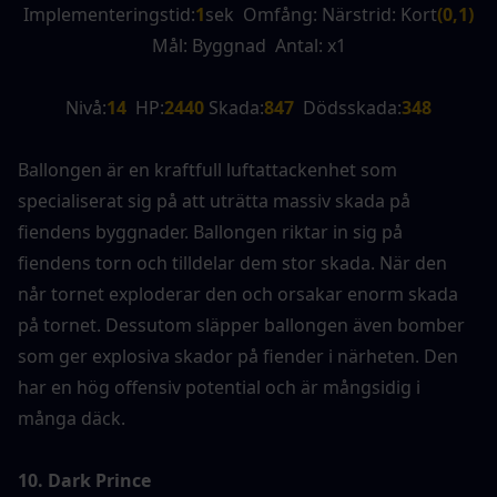
Implementeringstid:
1
sek  Omfång: Närstrid: Kort
(0,1)
Mål: Byggnad  Antal: x1
Nivå:
14
  HP:
2440 
Skada:
847
  Dödsskada:
348
Ballongen är en kraftfull luftattackenhet som 
specialiserat sig på att uträtta massiv skada på 
fiendens byggnader. Ballongen riktar in sig på 
fiendens torn och tilldelar dem stor skada. När den 
når tornet exploderar den och orsakar enorm skada 
på tornet. Dessutom släpper ballongen även bomber 
som ger explosiva skador på fiender i närheten. Den 
har en hög offensiv potential och är mångsidig i 
många däck.
10. Dark Prince