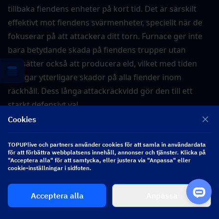
tillbaka fiendens enheter på kort tid. Det är särskilt 
effektivt mot fiendens svärmenheter, speciellt när de 
fokuserar på att attackera ditt torn. Furnace ger inte 
bara betydande skada på fiendens trupper utan 
fortsätter också att producera eld, vilket med tiden 
tillfogar ytterligare skador på alla fiender inom 
räckhåll. Dess långa attackräckvidd gör den till ett 
starkt defensivt val.
Cookies
15. Mega Knight
TOPUPlive och partners använder cookies för att samla in användardata
för att förbättra webbplatsens innehåll, annonser och tjänster. Klicka på
"Acceptera alla" för att samtycka, eller justera via "Anpassa" eller
cookie-inställningar i sidfoten.
Acceptera alla
Anpassa