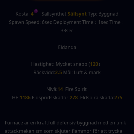
Kosta:
 4
   Sällsynthet:
Sällsynt 
Typ: Byggnad
Spawn Speed: 6sec Deployment Time：1sec Time：
33sec
Eldanda
Hastighet: Mycket snabb (
120
）
Räckvidd:
2.5 
Mål: Luft & mark
Nivå:
14
  Fire Spirit 
HP:
1186 
Eldspridsskador:
278
  Eldspiralskada:
275
Furnace är en kraftfull defensiv byggnad med en unik 
attackmekanism som skjuter flammor för att trycka 