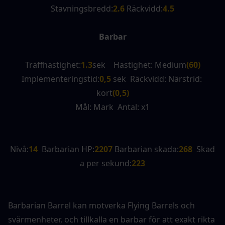
Stavningsbredd:
2.6 
Räckvidd:
4.5
Barbar
Träffhastighet:
1.3
sek    Hastighet: Medium
(60)
Implementeringstid:
0,5 
sek  Räckvidd: Närstrid: 
kort
(0,5)
Mål: Mark  Antal: x1
Nivå:
14
  Barbarian HP:
2207 
Barbarian skada:
268
  Skad
a per sekund:
223
Barbarian Barrel kan motverka Flying Barrels och 
svärmenheter, och tillkalla en barbar för att exakt rikta 