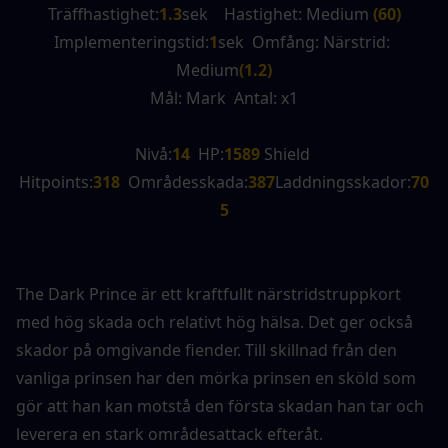
Träffhastighet:
1.3
sek    Hastighet: Medium 
(60)
Implementeringstid:
1
sek  Omfång: Närstrid: 
Medium
(1.2)
Mål: Mark  Antal: x1
Nivå:
14
  HP:
1589 
Shield 
Hitpoints:
318
  Områdesskada:
387
Laddningsskador:
70
5
The Dark Prince är ett kraftfullt närstridstruppkort 
med hög skada och relativt hög hälsa. Det ger också 
skador på omgivande fiender. Till skillnad från den 
vanliga prinsen har den mörka prinsen en sköld som 
gör att han kan motstå den första skadan han tar och 
leverera en stark områdesattack efteråt.