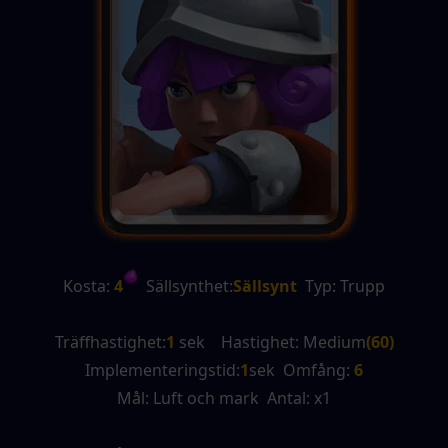
Kosta:
 4
  Sällsynthet:
Sällsynt
  Typ: Trupp
Träffhastighet:
1
 sek    Hastighet: Medium
(60)
Implementeringstid:
1
sek  Omfång: 
6
Mål: Luft och mark  Antal: x1