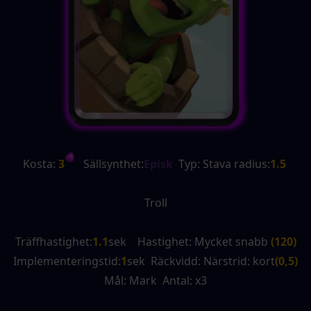
Kosta:
 3
   Sällsynthet:
Episk
  Typ: Stava radius:
1.5
Troll
Träffhastighet:
1.1
sek    Hastighet: Mycket snabb 
(120)
Implementeringstid:
1
sek  Räckvidd: Närstrid: kort
(0,5)
Mål: Mark  Antal: x3