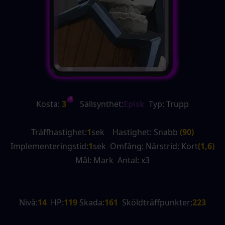
Kosta:
 3
   Sällsynthet:
Episk
  Typ: Trupp
Träffhastighet:
1
sek    Hastighet: Snabb 
(90)
Implementeringstid:
1
sek  Omfång: Närstrid: Kort
(1,6)
Mål: Mark  Antal: x3
Nivå:
14
  HP:
119 
Skada:
161
  Sköldträffpunkter:
223