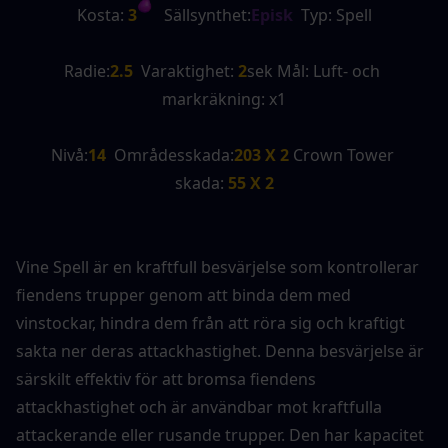
Kosta:
 3
   Sällsynthet:
Episk
  Typ: Spell
Radie:
2.5
  Varaktighet:
 2
sek Mål: Luft- och 
markräkning: x1
Nivå:
14
  Områdesskada:
203 X 2 
Crown Tower 
skada:
 55 X 2
Vine Spell är en kraftfull besvärjelse som kontrollerar 
fiendens trupper genom att binda dem med 
vinstockar, hindra dem från att röra sig och kraftigt 
sakta ner deras attackhastighet. Denna besvärjelse är 
särskilt effektiv för att bromsa fiendens 
attackhastighet och är användbar mot kraftfulla 
attackerande eller rusande trupper. Den har kapacitet 