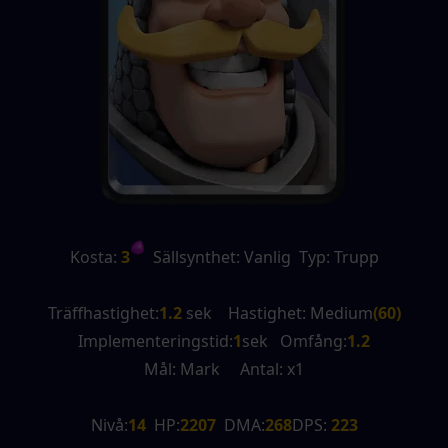
Kosta:
 3
  Sällsynthet: Vanlig  Typ: Trupp
Träffhastighet:
1.2
 sek    Hastighet: Medium
(60)
Implementeringstid:
1
sek   Omfång:
1.2
Mål: Mark     Antal: x1
Nivå:
14
  HP:
2207
  DMA:
268
DPS:
 223