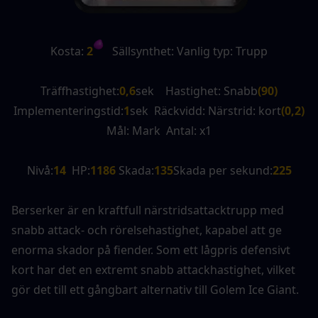
Kosta:
 2
   Sällsynthet: Vanlig typ: Trupp
Träffhastighet:
0,6
sek    Hastighet: Snabb
(90)
Implementeringstid:
1
sek  Räckvidd: Närstrid: kort
(0,2)
Mål: Mark  Antal: x1
Nivå:
14
  HP:
1186
 Skada:
135
Skada per sekund:
225
Berserker är en kraftfull närstridsattacktrupp med 
snabb attack- och rörelsehastighet, kapabel att ge 
enorma skador på fiender. Som ett lågpris defensivt 
kort har det en extremt snabb attackhastighet, vilket 
gör det till ett gångbart alternativ till Golem Ice Giant.