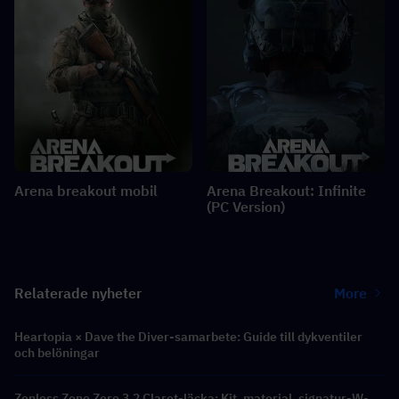
Arena breakout mobil
Arena Breakout: Infinite
(PC Version)
Relaterade nyheter
More
Heartopia × Dave the Diver-samarbete: Guide till dykventiler
och belöningar
Zenless Zone Zero 3.2 Claret-läcka: Kit, material, signatur-W-