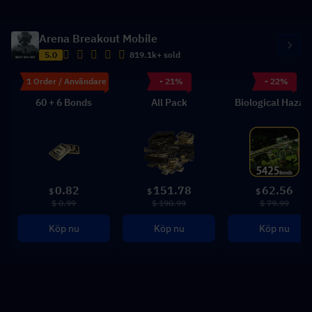
Arena Breakout Mobile
5.0
819.1k+ sold
1 Order / Användare
- 21%
- 22%
60 + 6 Bonds
All Pack
Biological Hazar
0.82
151.78
62.56
$
$
$
$ 0.99
$ 190.99
$ 79.99
Köp nu
Köp nu
Köp nu