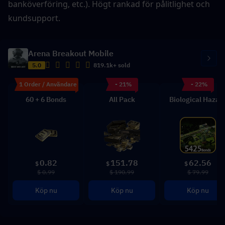
banköverföring, etc.). Högt rankad för pålitlighet och 
kundsupport.
Arena Breakout Mobile
5.0
819.1k+ sold
1 Order / Användare
- 21%
- 22%
60 + 6 Bonds
All Pack
Biological Hazar
0.82
151.78
62.56
$
$
$
$ 0.99
$ 190.99
$ 79.99
Köp nu
Köp nu
Köp nu