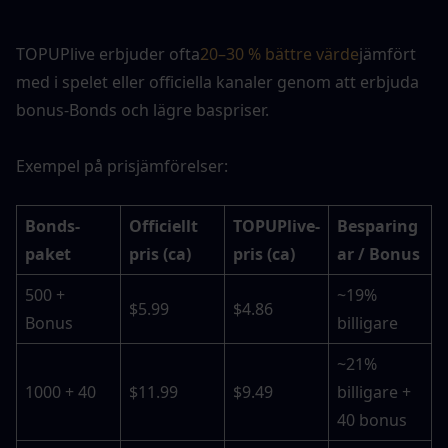
TOPUPlive erbjuder ofta
20–30 % bättre värde
jämfört 
med i spelet eller officiella kanaler genom att erbjuda 
bonus-Bonds och lägre baspriser.
Exempel på prisjämförelser:
Bonds-
Officiellt 
TOPUPlive-
Besparing
paket
pris (ca)
pris (ca)
ar / Bonus
500 + 
~19% 
$5.99
$4.86
Bonus
billigare
~21% 
1000 + 40
$11.99
$9.49
billigare + 
40 bonus