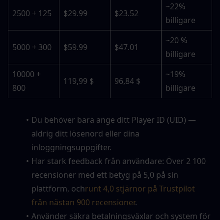
~22% 
2500 + 125
$29.99
$23.52
billigare
~20 % 
5000 + 300
$59.99
$47.01
billigare
10000 + 
~19% 
119,99 $
96,84 $
800
billigare
Du behöver bara ange ditt Player ID (UID) — 
aldrig ditt lösenord eller dina 
inloggningsuppgifter.
Har stark feedback från användare: Över 2 100 
recensioner med ett betyg på 5,0 på sin 
plattform, och
runt 4,0 stjärnor på Trustpilot 
från nästan 900 recensioner
. 
Använder säkra betalningsväxlar och system för 