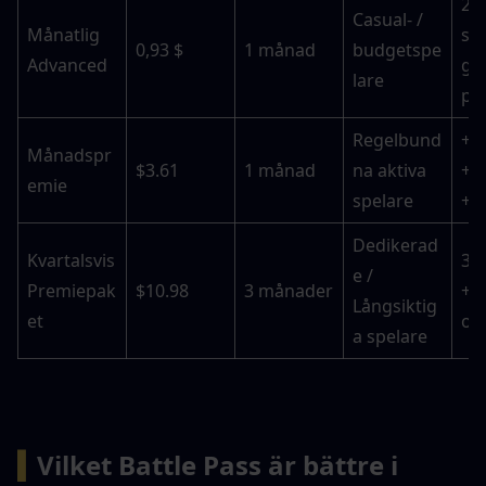
2 e
Casual- / 
Månatlig 
ski
0,93 $
1 månad
budgetspe
Advanced
gyl
lare
pol
Regelbund
+C
Månadspr
$3.61
1 månad
na aktiva 
+Ni
emie
spelare
+P
Dedikerad
Kvartalsvis 
3 
e / 
Premiepak
$10.98
3 månader
+ E
Långsiktig
et
out
a spelare
▍
Vilket Battle Pass är bättre i 