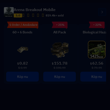
Arena Breakout Mobile
5.0
819.4k+ sold
1 Order / Användare
- 21%
- 22%
60 + 6 Bonds
All Pack
Biological Hazar
0.82
151.78
62.56
$
$
$
$ 0.99
$ 190.99
$ 79.99
Köp nu
Köp nu
Köp nu