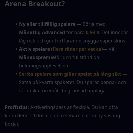
Arena Breakout?
Ny eller tillfällig spelare
 — Börja med 
Månatlig Advanced
 för bara 
0,93 $
. Det innebär 
låg risk och ger fortfarande snygga vapenskins.
Aktiv spelare (
flera räder per vecka
)
— Välj 
Månadspremie
för den fullständiga 
belöningsupplevelsen.
Seriös spelare som gillar spelet på lång sikt
— 
Satsa på kvartalspaketet. Du sparar pengar och 
får unika föremål i begränsad upplaga.
Proffstips: 
Aktiveringspass är flexibla. Du kan ofta 
köpa dem och lösa in dem senare när en ny säsong 
börjar.