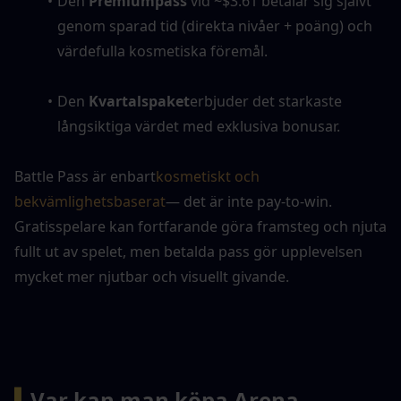
Den 
Premiumpass
 vid ~$3.61 betalar sig självt 
genom sparad tid (direkta nivåer + poäng) och 
värdefulla kosmetiska föremål.
Den 
Kvartalspaket
erbjuder det starkaste 
långsiktiga värdet med exklusiva bonusar.
Battle Pass är enbart
kosmetiskt och 
bekvämlighetsbaserat
— det är inte pay-to-win. 
Gratisspelare kan fortfarande göra framsteg och njuta 
fullt ut av spelet, men betalda pass gör upplevelsen 
mycket mer njutbar och visuellt givande.
▍
Var kan man köpa Arena 