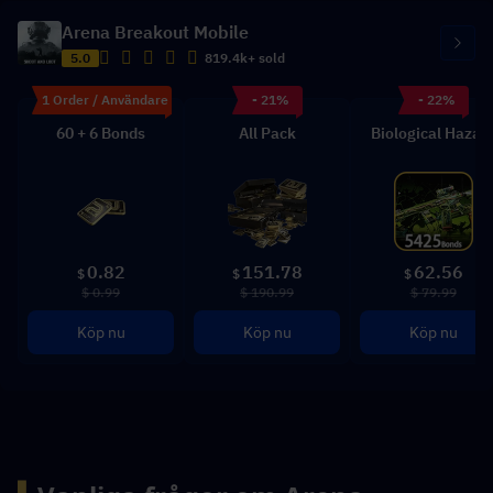
Arena Breakout Mobile
5.0
819.4k+ sold
1 Order / Användare
- 21%
- 22%
60 + 6 Bonds
All Pack
Biological Hazar
0.82
151.78
62.56
$
$
$
$ 0.99
$ 190.99
$ 79.99
Köp nu
Köp nu
Köp nu