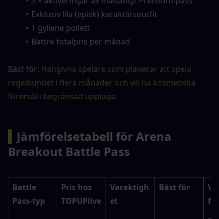
3 × aktiveringar av månatligt Premium-pass
Exklusiv lila (episk) karaktärsoutfit
1 gyllene pollett
Bättre totalpris per månad
Bäst för: 
Hängivna spelare som planerar att spela 
regelbundet i flera månader och vill ha kosmetiska 
föremål i begränsad upplaga.
▍
Jämförelsetabell för Arena 
Breakout Battle Pass
Battle 
Pris hos 
Varaktigh
Bäst för
Vik
Pass-typ
TOPUPlive
et
fö