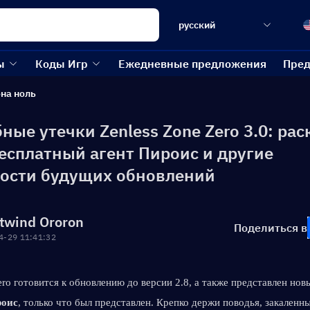
русский
ы
Коды Игр
Ежедневные предложения
Пред
она ноль
ые утечки Zenless Zone Zero 3.0: ра
есплатный агент Пироис и другие
ости будущих обновлений
twind Ororon
Поделиться в
4-29 11:41:32
ero готовится к обновлению до версии 2.8, а также представлен нов
оис
, только что был представлен. Крепко держи поводья, закаленны