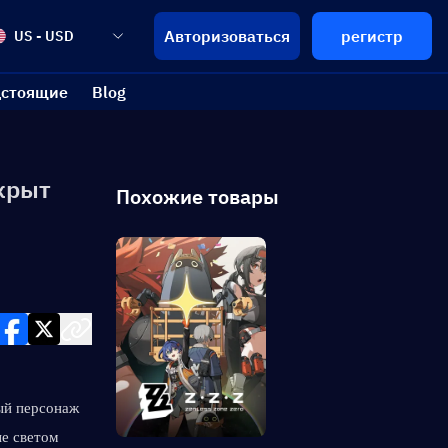
Авторизоваться
регистр
US - USD
стоящие
Blog
скрыт
Похожие товары
ый персонаж 
е светом 