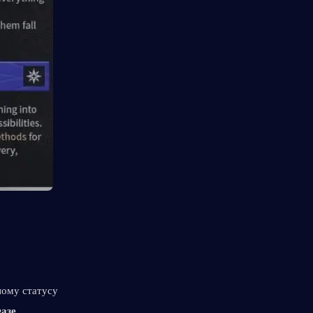
ому статусу 
азе 