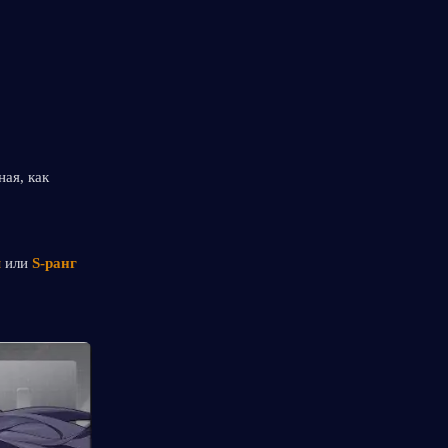
ая, как 
м
 или 
S-ранг