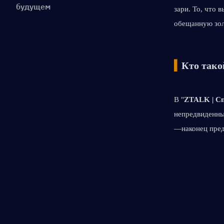
будущем
зари. То, что 
обещанную зол
▍
Кто тако
В "
ZTALK | Сп
непредвиденны
—наконец пред