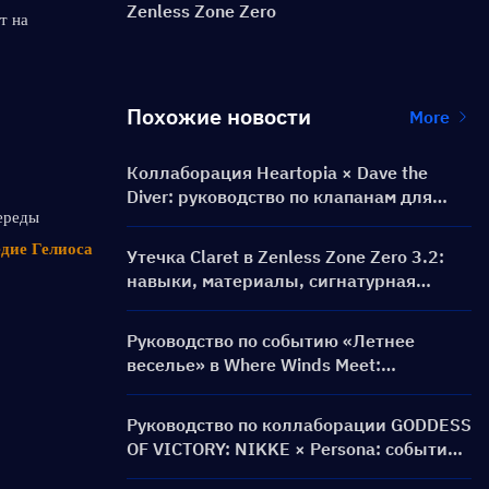
Zenless Zone Zero
 на 
Похожие новости
More
Коллаборация Heartopia × Dave the
Diver: руководство по клапанам для
ереды 
дайвинга и наградам
дие Гелиоса
Утечка Claret в Zenless Zone Zero 3.2:
навыки, материалы, сигнатурная
амплификатор и Ментальная картина
Руководство по событию «Летнее
веселье» в Where Winds Meet:
геймплей, задания и награды
Руководство по коллаборации GODDESS
OF VICTORY: NIKKE × Persona: событие
PERSONA ON FRONTLINE, персонажи,