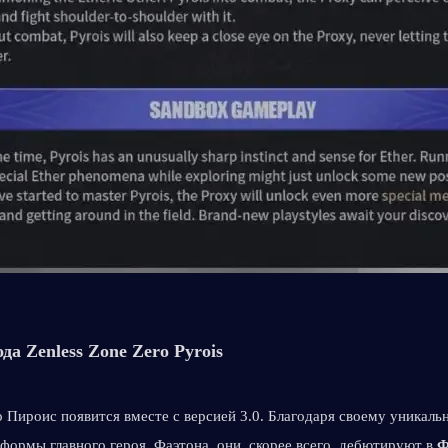
да Zenless Zone Zero Pyrois
 Пироис появится вместе с версией 3.0. Благодаря своему уникальн
ормы главного героя, Фаэтона, они, скорее всего, дебютируют в 
Ф