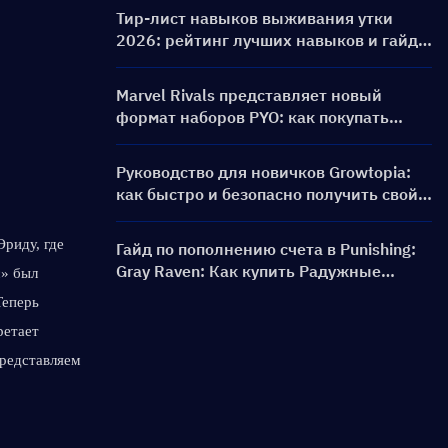
баннеры и награды
Тир-лист навыков выживания утки
2026: рейтинг лучших навыков и гайд
по сборкам
Marvel Rivals представляет новый
формат наборов PYO: как покупать
выгоднее в обновлении магазина
сезона 9.5
Руководство для новичков Growtopia:
как быстро и безопасно получить свой
первый World Lock
иду, где 
Гайд по пополнению счета в Punishing:
Gray Raven: Как купить Радужные
» был 
карты по выгодной цене?
еперь 
ретает 
редставляем 