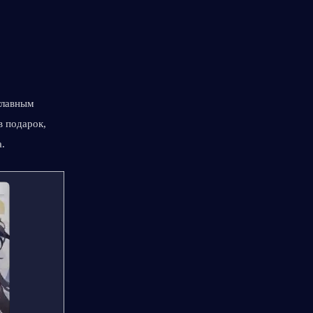
лавным 
 подарок, 
а.