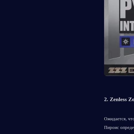
2. 
Zenless Z
Ожидается, что
Пироис определ