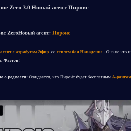
Zone Zero 3.0 Новый агент Пироис
one Zero
Новый агент: 
Пироис
 
агент с атрибутом Эфир 
 со 
стилем боя Нападение 
. Она не кто ин
, 
Фаэтон
! 
 о редкости: 
Ожидается, что Пиройс будет бесплатным 
A-ранго