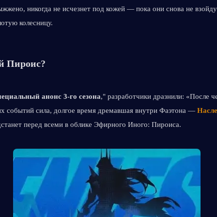
выжжено, никогда не исчезнет под кожей — пока они снова не взойдут
отую колесницу.
й Пироис?
ециальный анонс 3-го сезона
," разработчики дразнили: «После ч
х событий сила, долгое время дремавшая внутри Фаэтона —
Насле
станет перед всеми в облике Эфирного Иного: Пироиса.