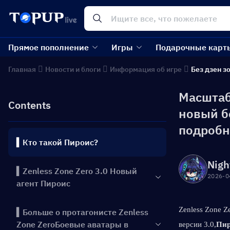
Прямое пополнение
Игры
Подарочные карт
Главная
Новости и блоги
Информация об игре
Без дзен з
Масштабн
Contents
новый б
подробн
▍Кто такой Пироис?
Nigh
▍Zenless Zone Zero 3.0 Новый
2026-0
агент Пироис
Zenless Zone Z
▍Больше о протагонисте Zenless
Zone ZeroБоевые аватары в
версии 3.0,
Пир