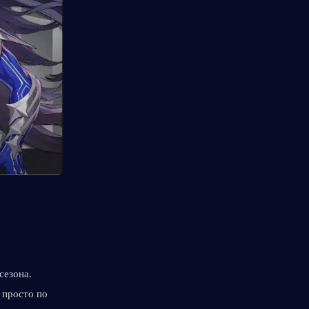
езона. 
просто по 