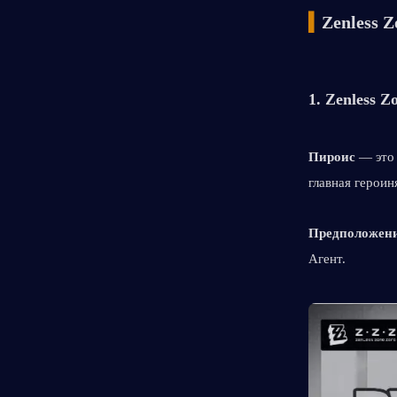
▍
Zenless 
1. 
Zenless Z
Пироис
 — это
главная героиня
Предположение
Агент.