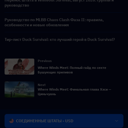
Перенос штата в Whiteout Survival, август 2026: группы и
руководство
Руководство по MLBB Chaos Clash Фаза II: правила,
особенности и новые обновления
Тир-лист Duck Survival: кто лучший герой в Duck Survival?
Previous
Where Winds Meet: Полный гайд по секте
Бушующих приливов
Next
Where Winds Meet: Финальная глава Хэси —
Циньчуань
СОЕДИНЕННЫЕ ШТАТЫ - USD