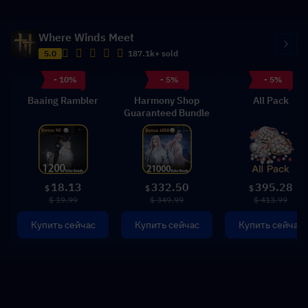
Where Winds Meet
5.0
187.1k+ sold
- 10%
- 5%
- 5%
Baaing Rambler
Harmony Shop
All Pack
Guaranteed Bundle
18.13
332.50
395.28
$
$
$
$ 19.99
$ 349.99
$ 413.99
Купить сейчас
Купить сейчас
Купить сейчас