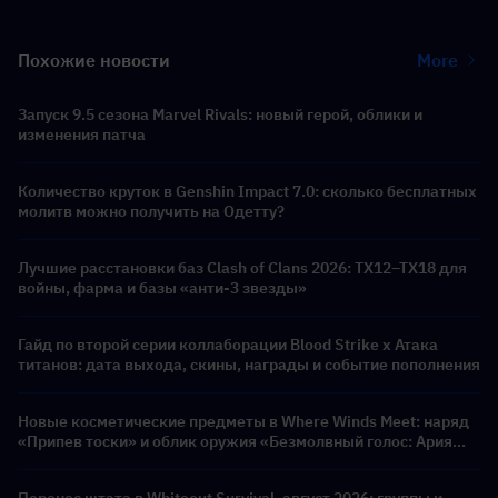
Похожие новости
More
Запуск 9.5 сезона Marvel Rivals: новый герой, облики и
изменения патча
Количество круток в Genshin Impact 7.0: сколько бесплатных
молитв можно получить на Одетту?
Лучшие расстановки баз Clash of Clans 2026: ТХ12–ТХ18 для
войны, фарма и базы «анти-3 звезды»
Гайд по второй серии коллаборации Blood Strike x Атака
титанов: дата выхода, скины, награды и событие пополнения
Новые косметические предметы в Where Winds Meet: наряд
«Припев тоски» и облик оружия «Безмолвный голос: Ария
герба» уже в игре!