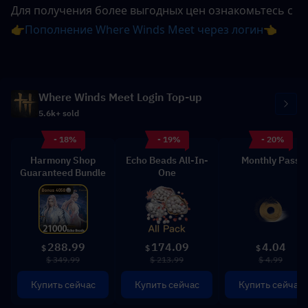
Для получения более выгодных цен ознакомьтесь с 
👉Пополнение Where Winds Meet через логин👈
Where Winds Meet Login Top-up
5.6k+ sold
- 18%
- 19%
- 20%
Harmony Shop
Echo Beads All-In-
Monthly Pass
Guaranteed Bundle
One
288.99
174.09
4.04
$
$
$
$ 349.99
$ 213.99
$ 4.99
Купить сейчас
Купить сейчас
Купить сейчас