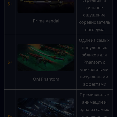
стрельбы и 
S+
сильное 
ощущение 
Prime Vandal
соревнователь
ного духа
Один из самых 
популярных 
обликов для 
S+
Phantom с 
уникальными 
визуальными 
Oni Phantom
эффектами
Премиальные 
анимации и 
одна из самых 
S+
популярных 