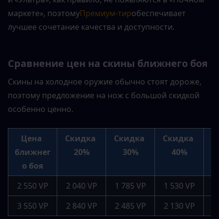
маркете», поэтому
Премиум-тир
обеспечивает 
лучшее сочетание качества и доступности.
Сравнение цен на скины ближнего боя
Скины на холодное оружие обычно стоят дороже, 
поэтому предложение на нож с большой скидкой 
особенно ценно.
Цена 
Скидка 
Скидка 
Скидка 
С
ближнег
20%
30%
40%
о боя
2 550 VP
2 040 VP
1 785 VP
1 530 VP
1
3 550 VP
2 840 VP
2 485 VP
2 130 VP
1