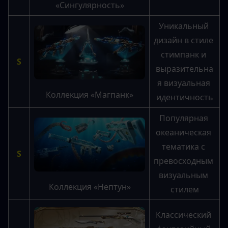
«Сингулярность»
Уникальный 
дизайн в стиле 
стимпанк и 
S
выразительна
я визуальная 
Коллекция «Магпанк»
идентичность
Популярная 
океаническая 
тематика с 
S
превосходным 
визуальным 
Коллекция «Нептун»
стилем
Классический 