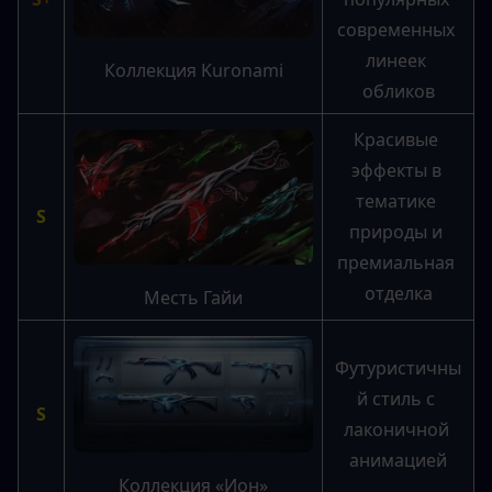
современных 
линеек 
Коллекция Kuronami
обликов
Красивые 
эффекты в 
тематике 
S
природы и 
премиальная 
отделка
Mесть Гайи
Футуристичны
й стиль с 
S
лаконичной 
анимацией
Коллекция «Ион»