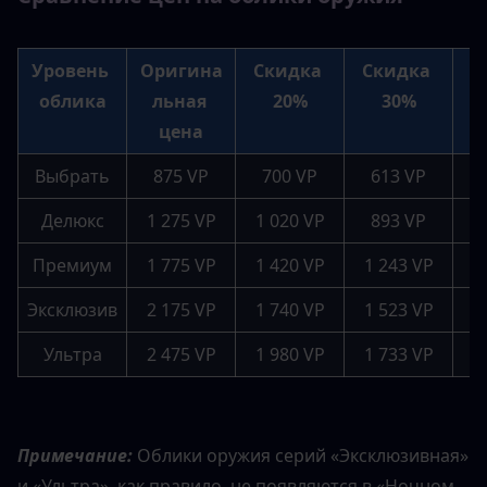
Уровень 
Оригина
Скидка 
Скидка 
С
облика
льная 
20%
30%
цена
Выбрать
875 VP
700 VP
613 VP
Делюкс
1 275 VP
1 020 VP
893 VP
Премиум
1 775 VP
1 420 VP
1 243 VP
1
Эксклюзив
2 175 VP
1 740 VP
1 523 VP
1
Ультра
2 475 VP
1 980 VP
1 733 VP
1
Примечание: 
Облики оружия серий «Эксклюзивная» 
и «Ультра», как правило, не появляются в «Ночном 