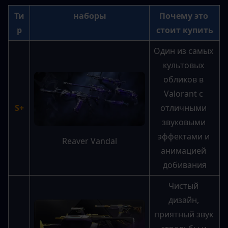
Ти
наборы
Почему это 
р
стоит купить
Один из самых 
культовых 
обликов в 
Valorant с 
S+
отличными 
звуковыми 
эффектами и 
Reaver Vandal
анимацией 
добивания
Чистый 
дизайн, 
приятный звук 