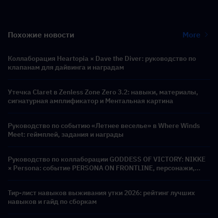
Похожие новости
More
Коллаборация Heartopia × Dave the Diver: руководство по
клапанам для дайвинга и наградам
Утечка Claret в Zenless Zone Zero 3.2: навыки, материалы,
сигнатурная амплификатор и Ментальная картина
Руководство по событию «Летнее веселье» в Where Winds
Meet: геймплей, задания и награды
Руководство по коллаборации GODDESS OF VICTORY: NIKKE
× Persona: событие PERSONA ON FRONTLINE, персонажи,
баннеры и награды
Тир-лист навыков выживания утки 2026: рейтинг лучших
навыков и гайд по сборкам