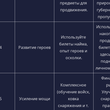
предметы для 
прирос
продвижения.
губерн
пропус
Исполь
нако
Используйте 
прод
билеты найма, 
4
Развитие героев
билет
опыт героев и 
здесь
осколки.
подн
личном
Фин
Комплексное 
ры
(обучение войск, 
Улу
5
Усиление мощи
ковка 
снар
снаряжения и т. 
пра