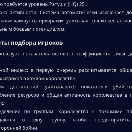
 требуется уровень Ратуши (HQ) 25.
рка активности: Система автоматически исключает до
вные «аккаунты-призраки», учитывая только вес активн
льным боевым потенциалом.
рты подбора игроков
пользует показатель весового коэффициента силы дл
ной индекс: в первую очередь рассчитывается общая
 игроков в каждом королевстве.
ия достижений: учитываются показатели убийств,
бление ресурсов и общая активность королевства в 
х.
еделение по группам: Королевства с похожими пок
щаются в одну группу, чтобы предотвратить 
торонней бойни.