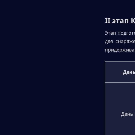
II этап
Этап подгот
для снаряже
придерживат
Ден
День 