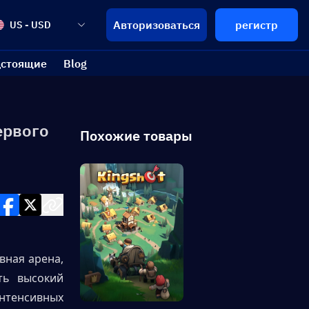
Авторизоваться
регистр
US - USD
стоящие
Blog
ервого
Похожие товары
вная арена, 
ь высокий 
нтенсивных 