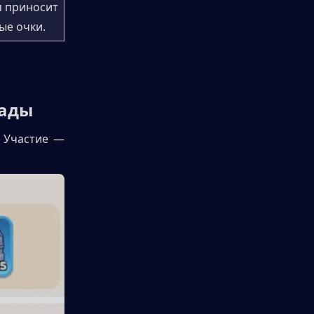
 приносит 
ые очки.
рады
 Участие — 