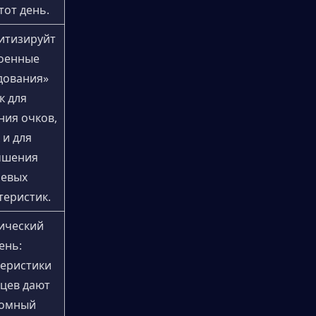
этот день.
итизируйт
оенные 
дования» 
к для 
ия очков, 
 и для 
чшения 
евых 
теристик.
ический 
ень: 
еристики 
цев дают 
омный 