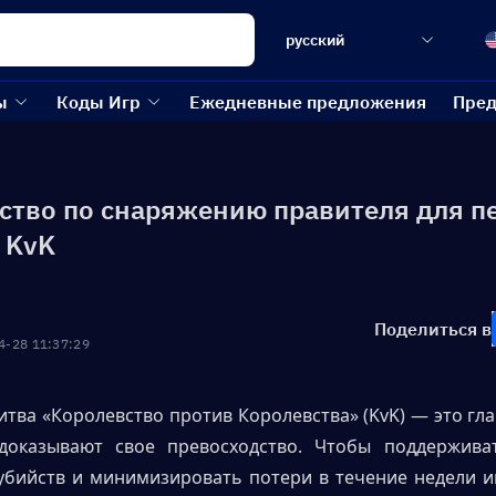
русский
ы
Коды Игр
Ежедневные предложения
Пред
ство по снаряжению правителя для п
 KvK
Поделиться в
4-28 11:37:29
итва «Королевство против Королевства» (KvK) — это гла
доказывают свое превосходство. Чтобы поддерживат
убийств и минимизировать потери в течение недели и