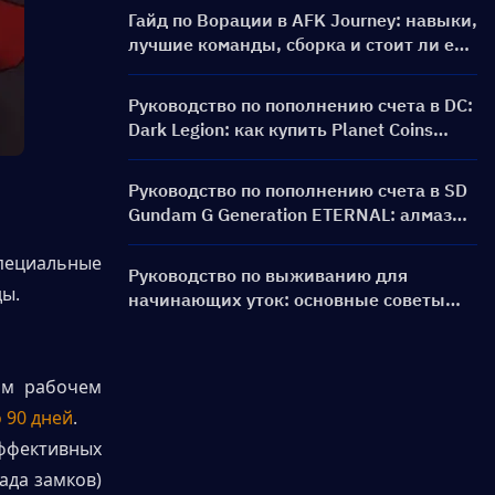
Гайд по Ворации в AFK Journey: навыки,
лучшие команды, сборка и стоит ли её
призывать?
Руководство по пополнению счета в DC:
Dark Legion: как купить Planet Coins
дешевле и безопаснее
Руководство по пополнению счета в SD
Gundam G Generation ETERNAL: алмазы,
наборы для прорыва лимита, цены и
ециальные 
способы оплаты
Руководство по выживанию для
ды.
начинающих уток: основные советы
для новых игроков
м рабочем 
о 90 дней
.
фективных 
да замков) 