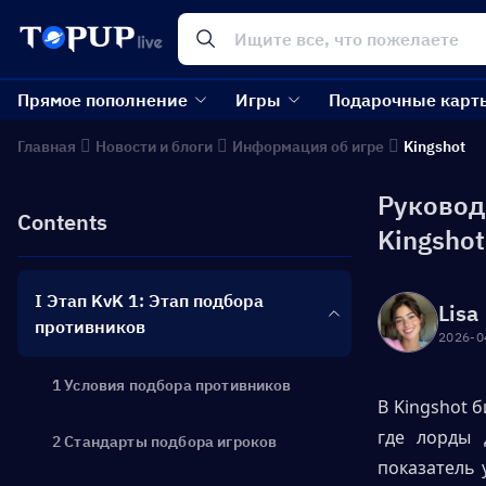
Прямое пополнение
Игры
Подарочные карт
Главная
Новости и блоги
Информация об игре
Kingshot
Руковод
Contents
Kingshot
I Этап KvK 1: Этап подбора
Lisa
противников
2026-0
1 Условия подбора противников
В Kingshot б
где лорды 
2 Стандарты подбора игроков
показатель 