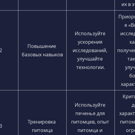
их в 
Приор
е «В
Используйте 
иссле
ускорения 
ка
Повышение 
2
исследований, 
получен
базовых навыков
улучшайте 
так
технологии.
улу
бо
харак
Крит
Используйте 
д
печенье для 
характ
Тренировка 
питомцев, опыт 
питом
3
питомца
питомца и 
огр