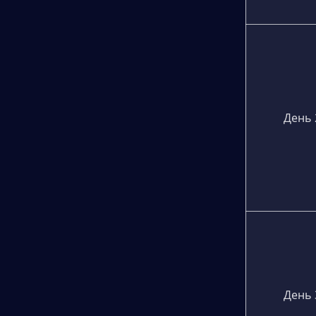
День 
День 