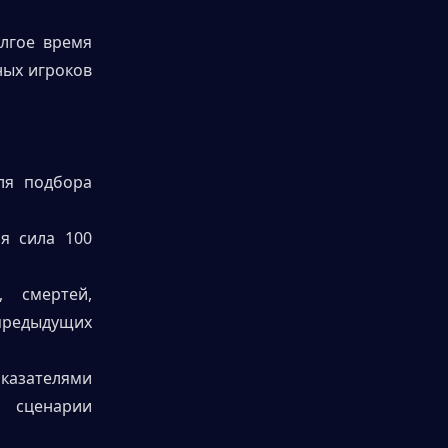
лгое время 
ых игроков 
я подбора 
 сила 100 
 смертей, 
предыдущих 
азателями 
сценарии 