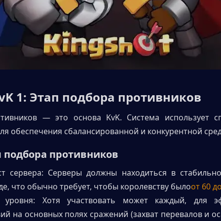
KvK 1: Этап подбора противников
тивников — это основа KvK. Система использует сп
ля обеспечения сбалансированной и конкурентной сре
я подбора противников
ст сервера: Серверы должны находиться в стабильно
е, что обычно требует, чтобы королевству было
от 60 д
 уровня: Хотя участвовать может каждый, для эф
ий на основных полях сражений (захват перевалов и оса