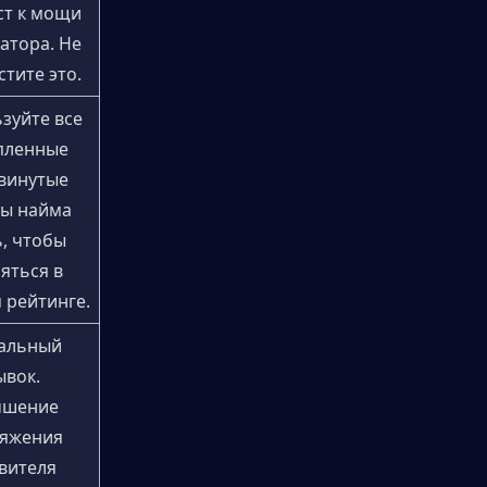
т к мощи 
атора. Не 
тите это.
зуйте все 
пленные 
винутые 
ы найма 
, чтобы 
яться в 
 рейтинге.
альный 
вок. 
чшение 
яжения 
вителя 