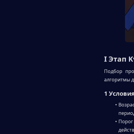
I Этап 
Подбор про
алгоритмы д
1 Услови
Возра
период
Порог
действ