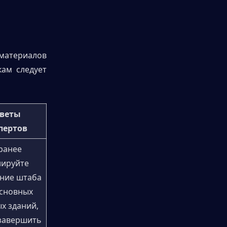
материалов 
ам следует 
веты 
пертов
ранее 
ируйте 
ние штаба 
сновных 
х зданий, 
завершить 