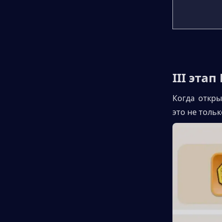
III эта
Когда откры
это не толь