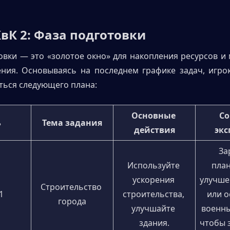
 КвК 2: Фаза подготовки
овки — это «золотое окно» для накопления ресурсов и 
ния. Основываясь на последнем графике задач, игрок
ься следующего плана:
Основные 
Со
ь
Тема задания
действия
экс
За
Используйте 
план
ускорения 
улучше
Строительство 
1
строительства, 
или о
города
улучшайте 
военны
здания.
чтобы 