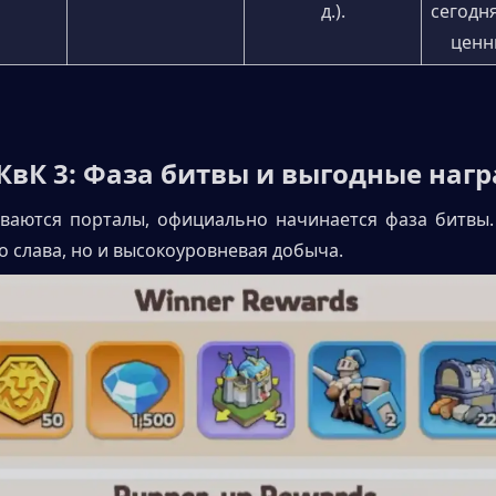
д.).
сегодня
ценн
п КвК 3: Фаза битвы и выгодные наг
ваются порталы, официально начинается фаза битвы.
ко слава, но и высокоуровневая добыча.