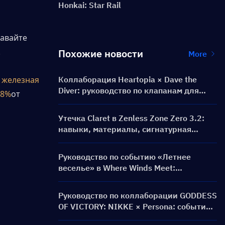
Honkai: Star Rail
авайте 
!
Похожие новости
More
 железная 
Коллаборация Heartopia × Dave the
Diver: руководство по клапанам для
28%
от 
дайвинга и наградам
Утечка Claret в Zenless Zone Zero 3.2:
навыки, материалы, сигнатурная
амплификатор и Ментальная картина
Руководство по событию «Летнее
веселье» в Where Winds Meet:
геймплей, задания и награды
Руководство по коллаборации GODDESS
OF VICTORY: NIKKE × Persona: событие
PERSONA ON FRONTLINE, персонажи,