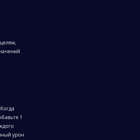
целям, 
начений 
Когда 
бавьте 1 
ждого 
ный урон 