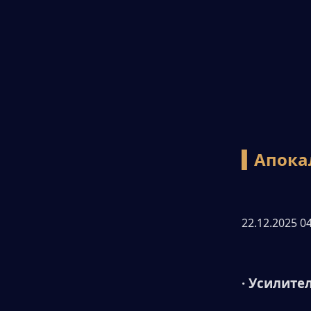
▍Апока
22.12.2025 04
· Усилите