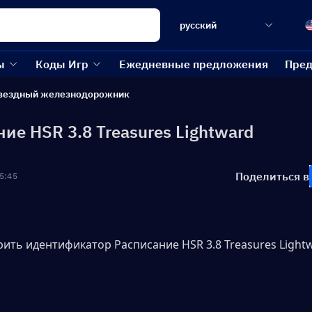
русский
ы
Коды Игр
Ежедневные предложения
Пред
вездный железнодорожник
ие HSR 3.8 Treasures Lightward
Поделиться в
5:45