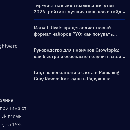
баннеры и награды
Тир-лист навыков выживания утки
2026: рейтинг лучших навыков и гайд
d
по сборкам
Marvel Rivals представляет новый
формат наборов PYO: как покупать
выгоднее в обновлении магазина
сезона 9.5
Руководство для новичков Growtopia:
как быстро и безопасно получить свой
первый World Lock
Гайд по пополнению счета в Punishing:
Gray Raven: Как купить Радужные
карты по выгодной цене?
ояние 
 принимают 
ый всеми 
, на 15%.