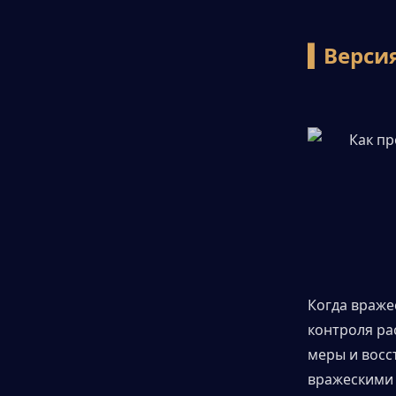
▍Заключение
▍Версия
Когда враже
контроля ра
меры и восс
вражескими 