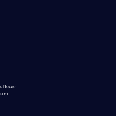
. После 
н от 