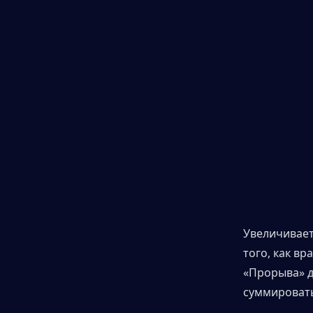
Увеличивает
того, как вр
«Прорыва» д
суммировать