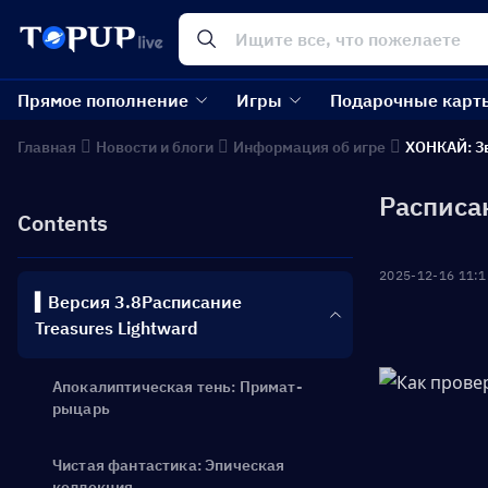
Прямое пополнение
Игры
Подарочные карт
Главная
Новости и блоги
Информация об игре
ХОНКАЙ: З
Расписан
Contents
2025-12-16 11:1
▍Версия 3.8Расписание
Treasures Lightward
Апокалиптическая тень: Примат-
рыцарь
Чистая фантастика: Эпическая
коллекция