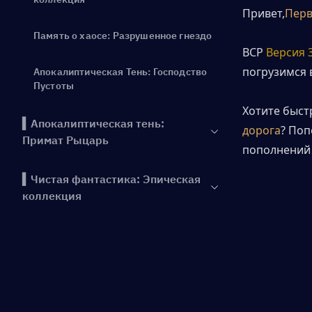
Привет,
Пер
Память о хаосе: Разрушенное гнездо
ВСР 
Версия 3
погрузимся 
Апокалиптическая Тень: Господство
Пустоты
Хотите быст
▍Апокалиптическая тень:
дорога
? Поп
Примат Рыцарь
пополнений 
▍Чистая фантастика: Эпическая
коллекция
▍Память Хаоса: Разрушенное
гнездо
▍Апокалиптическая тень:
Господство Нетервейла