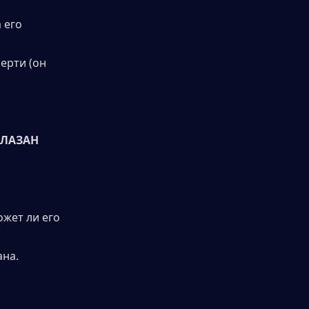
его 
рти (он 
ЛАЗАН 
жет ли его 
ана.