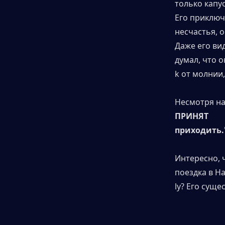
только капу
Его приключ
несчастья, о
Даже его ви
думал, что о
k от молнии,
Несмотря на
ПРИНЯТ
приходить.
Интересно, 
поездка в Н
ly? Его сущ