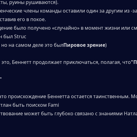
сты, руины рушиваются).
енческие члены команды оставили один за другим из -за 
ставив его в покое.
дение было получено «случайно» в момент жизни или сме
н был Struc
 но на самом деле это был
Пировое зрение
)
 это, Беннетт продолжает приключаться, полагая, что
"П
"
что происхождение Беннетта остается таинственным. Мо
атлан быть поиском Fami
ествование может быть глубоко связано с знаниями Натл