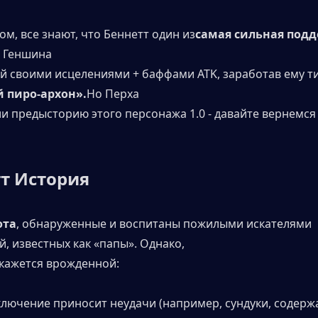
ом, все знают, что Беннетт один из
самая сильная под
и Геншина
ый своими исцелениями + баффами ATK, заработав ему т
 пиро-архон».
Но Перха
и предысторию этого персонажа 1.0 - давайте вернемся 
т История
ота
, обнаруженные и воспитаны пожилыми искателями 
, известных как «папы». Однако,
 кажется врожденной:
лючение приносит неудачи (например, сундуки, содерж