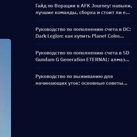
Гайд по Ворации в AFK Journey: навыки,
лучшие команды, сборка и стоит ли её
призывать?
Руководство по пополнению счета в DC:
Dark Legion: как купить Planet Coins
дешевле и безопаснее
Руководство по пополнению счета в SD
Gundam G Generation ETERNAL: алмазы,
наборы для прорыва лимита, цены и
способы оплаты
Руководство по выживанию для
начинающих уток: основные советы
для новых игроков