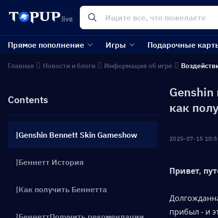
Прямое пополнение
Игры
Подарочные карт
Главная
Новости и блоги
Информация об игре
Воздейств
Genshin
Contents
как пол
|Genshin Bennett Skin Gameshow
2025-07-15 10:5
|Беннетт История
Привет, пу
|Как получить Беннетта
Долгожданн
прибыл - и э
|БеннеттПолучить рекомендации