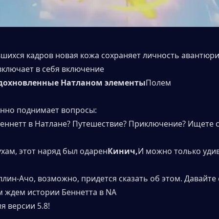
шихся кадров новая кожа сохраняет личность авантюрис
 включает в себя включение
дохновленные Натланом элементы
Полем
енно поднимает вопросы:
Беннетт в Натлане? Путешествие? Приключение? Ищете 
ухам, этот наряд был одарен
Кинич,
И можно только удив
лин-Ачо, возможно, придется сказать об этом. Давайте с
 ждем истории Беннетта в NA
я версии 5.8!