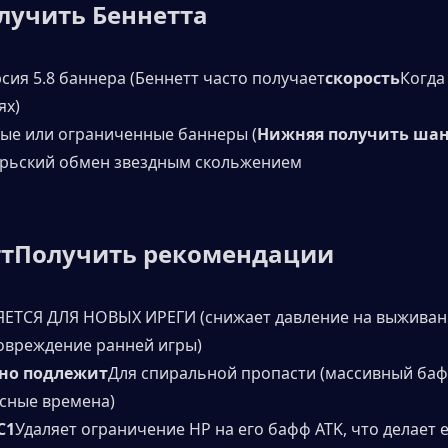
лучить Беннетта
рсия 5.8 баннера (Беннетт часто получает
скорость
Когда 
ях)
ные или ограниченные баннеры (
Нижняя получить шан
брьский обмен звездным скольжением
т
Получить рекомендации
ЕТСЯ ДЛЯ НОВЫХ ИРЕГИ (снижает давление на выживани
овреждение ранней игры)
но подлежит
Для спиральной пропасти (массивный баф
сные времена)
C1
Удаляет ограничение HP на его бафф ATK, что делает е