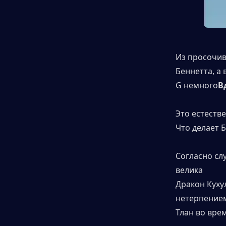
Из просочив
Беннетта, а
G немного
В
Это естеств
Что делает 
Согласно сл
велика
Дракон Кухул
нетерпением
Тлан во врем