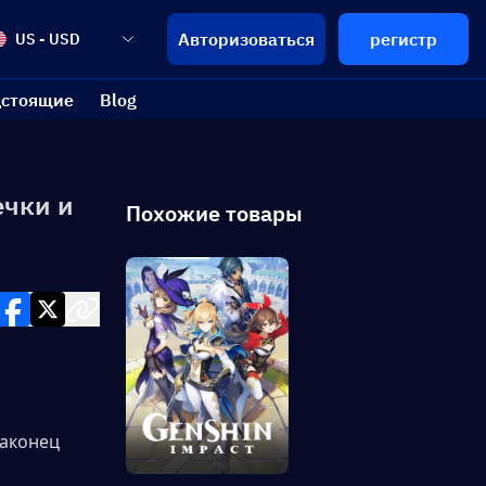
Авторизоваться
регистр
US - USD
стоящие
Blog
ечки и
Похожие товары
аконец 