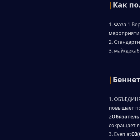
|
Как по
1. Фаза 1 Ве
мероприяти
2. Стандарт
3. май/дека
|
Беннет
1. ОБЪЕДИНЯ
повышает п
2
Обязатель
сокращает я
3. Even at
C0
(