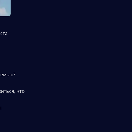
та 
семью?
иться, что 
 