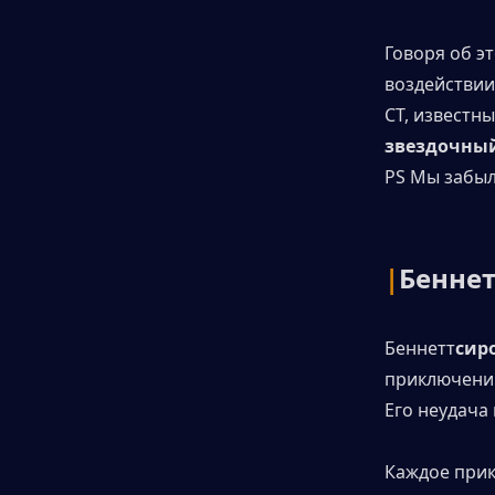
Говоря об эт
воздействи
CT, известн
звездочный
PS Мы забыл
|
Беннет
Беннетт
сир
приключений
Его неудача
Каждое прик