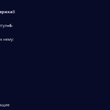
держка
В 
итул
«6-
к нему:
ащие 