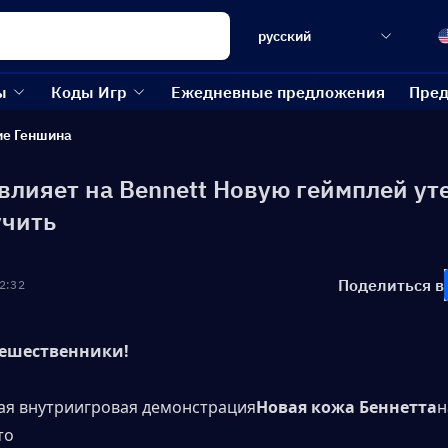
русский
ы
Коды Игр
Ежедневные предложения
Пред
ие Геншина
 влияет на Bennett Новую геймплей ут
учить
Поделиться в
2:32
тешественники!
ая внутриигровая демонстрация
Новая кожа Беннетта
н
то