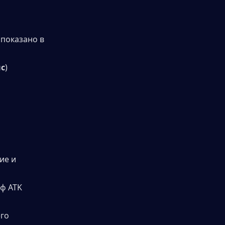
показано в 
с
)
е и 
ф ATK 
го 