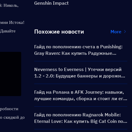
Genshin Impact
 Николь, 
мни Истока! 
Похожие новости
Давайте 
More
Гайд по пополнению счета в Punishing:
Gray Raven: Как купить Радужные
карты по выгодной цене?
Neverness to Everness | Утечки версий
1.2 - 2.0: Будущие баннеры и дорожная
карта!
Гайд на Ролана в AFK Journey: навыки,
лучшие команды, сборка и стоит ли его
призывать?
робности 
Гайд по пополнению Ragnarok Mobile:
о скидкой до 
Eternal Love: Как купить Big Cat Coin по
более выгодной цене?