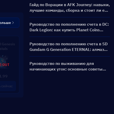
Гайд по Ворации в AFK Journey: навыки,
лучшие команды, сборка и стоит ли её
призывать?
больше
Руководство по пополнению счета в DC:
Dark Legion: как купить Planet Coins
дешевле и безопаснее
Руководство по пополнению счета в SD
 Genesis
stals
Gundam G Generation ETERNAL: алмазы,
наборы для прорыва лимита, цены и
способы оплаты
Руководство по выживанию для
D OUT
начинающих уток: основные советы
для новых игроков
4.99
 сейчас