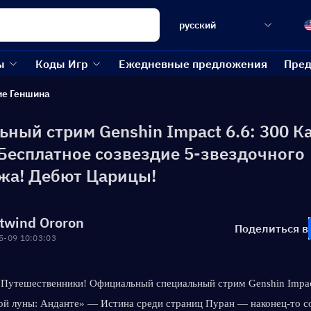
русский
ы
Коды Игр
Ежедневные предложения
Пред
ие Геншина
ьный стрим Genshin Impact 6.6: 300 К
 Бесплатное созвездие 5-звездочного
жа! Дебют Царицы!
twind Ororon
Поделиться в
5-09 10:03:03
 Путешественники! Официальный специальный стрим Genshin Impact
ой луны: Анданте» — Истина среди страниц Пуран — наконец-то со