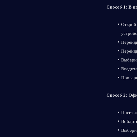
Способ 1: В и
Откройт
устройс
Перейди
Перейди
Выбери
Введите
Проверь
Способ 2: Оф
Посетит
Войдите
Выберит