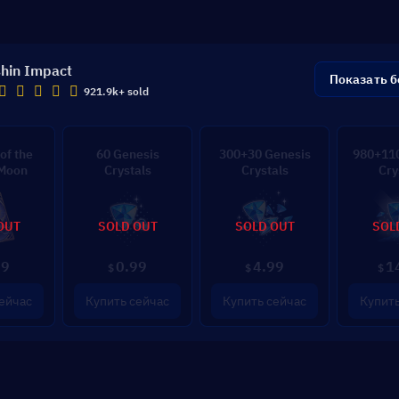
hin Impact
Показать 
921.9k+ sold
of the
60 Genesis
300+30 Genesis
980+110
 Moon
Crystals
Crystals
Cry
OUT
SOLD OUT
SOLD OUT
SOL
99
0.99
4.99
1
$
$
$
ейчас
Купить сейчас
Купить сейчас
Купить