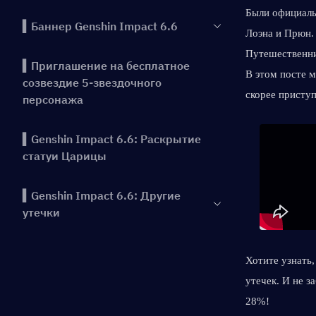
Были официаль
▍Баннер Genshin Impact 6.6
Лоэна и Прюн. 
Путешественни
▍Приглашение на бесплатное
В этом посте м
созвездие 5-звездочного
скорее приступ
персонажа
▍Genshin Impact 6.6: Раскрытие
статуи Царицы
▍Genshin Impact 6.6: Другие
утечки
▍Заключение
Хотите узнать,
утечек. И не з
▍Предыдущие основные моменты
28%!