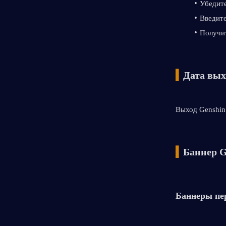
Убедите
Введите
Получит
▍
Дата вых
Выход Genshin 
▍
Баннер G
Баннеры пер