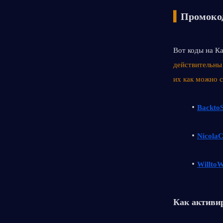
▍
Промокод
Вот коды на Ка
действительны
их как можно с
Backto
Nicola
Willto
Как активир