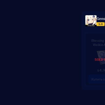
Gens
5.0
Blessing 
Welkin
SOLD 
4.
$
Купить с