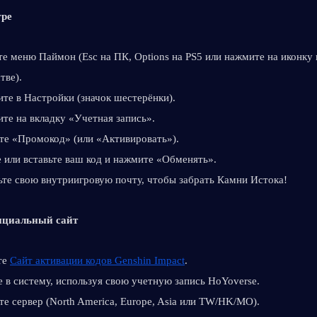
гре
е меню Паймон (Esc на ПК, Options на PS5 или нажмите на иконку 
тве).
те в Настройки (значок шестерёнки).
те на вкладку «Учетная запись».
те «Промокод» (или «Активировать»).
 или вставьте ваш код и нажмите «Обменять».
те свою внутриигровую почту, чтобы забрать Камни Истока!
ициальный сайт
е 
Сайт активации кодов Genshin Impact
.
 в систему, используя свою учетную запись HoYoverse.
е сервер (North America, Europe, Asia или TW/HK/MO).