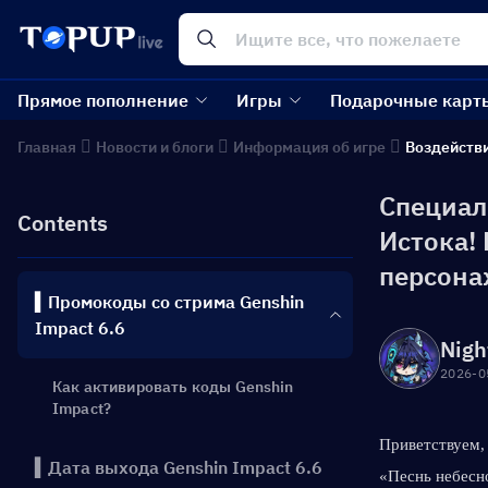
Прямое пополнение
Игры
Подарочные карт
Главная
Новости и блоги
Информация об игре
Воздейств
Специал
Contents
Истока!
персона
▍Промокоды со стрима Genshin
Impact 6.6
Nigh
2026-0
Как активировать коды Genshin
Impact?
Приветствуем,
▍Дата выхода Genshin Impact 6.6
«Песнь небесн