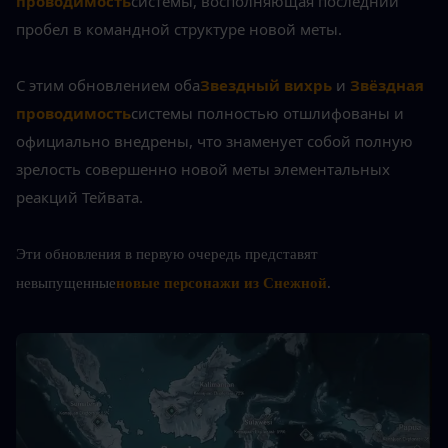
проводимость
системы, восполняющая последний 
пробел в командной структуре новой меты.
С этим обновлением оба
Звездный вихрь
 и 
Звёздная 
проводимость
системы полностью отшлифованы и 
официально внедрены, что знаменует собой полную 
зрелость совершенно новой меты элементальных 
реакций Тейвата.
Эти обновления в первую очередь представят 
невыпущенные
новые персонажи из Снежной
.