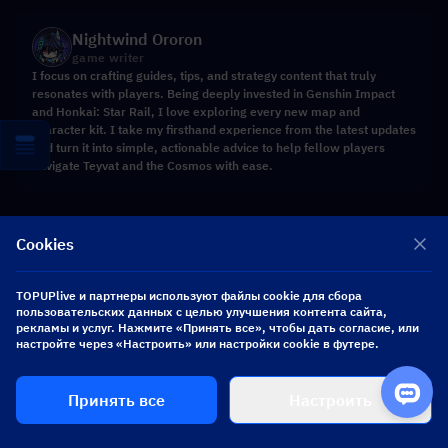
Nightwind Ororon
game writer
I focus on crafting guides, tips, and strategy content that truly
resonates with players. Being deeply invested in Genshin Impact
and Honkai: Star Rail, I love exploring every new map and
character kit. I take my firsthand experience from the latest updates
and turn it into simple, actionable advice to help fellow players
navigate Teyvat and the Cosmos with ease.
Поделиться в
Cookies
TOPUPlive и партнеры используют файлы cookie для сбора
пользовательских данных с целью улучшения контента сайта,
Facebook
X
LINK
рекламы и услуг. Нажмите «Принять все», чтобы дать согласие, или
настройте через «Настроить» или настройки cookie в футере.
Принять все
Настроить
Похожие товары