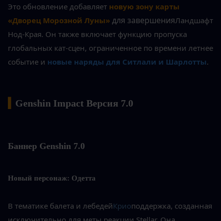
Это обновление добавляет 
новую зону карты 
 для завершения
«Дворец Морозной Луны»
Ландшафт 
Нод-Края. Он также включает функцию пропуска 
глобальных кат-сцен, ограниченное по времени летнее 
событие и
новые наряды для Ситлали и Шарлотты
.
▍
Genshin Impact Версия 7.0
Баннер Genshin 7.0
Новый персонаж: Одетта
В тематике балета и лебедей
Крио
поддержка, созданная 
исключительно для меты реакции Stellar. Она 