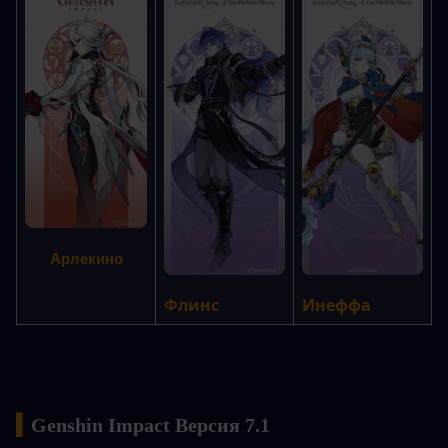
Арлекино
Флинс
Инеффа
▍
Genshin Impact Версия 7.1