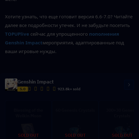
Хотите узнать, что еще готовит версия 6.6-7.0? Читайте 
далее все подробности утечек. И не забудьте посетить
TOPUPlive
 сейчас для упрощенного 
пополнения 
Genshin Impact
мероприятия, адаптированные под 
ваши игровые нужды.
Genshin Impact
5.0
923.8k+ sold
Blessing of the
60 Genesis Crystals
300+30 Genesis
Welkin Moon
Crystals
SOLD OUT
SOLD OUT
SOLD OUT