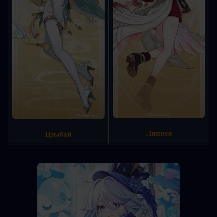
Линнея
Цзыбай