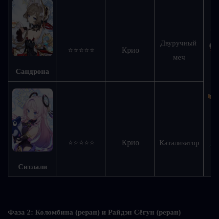
Двуручный 
Крио
⭐⭐⭐⭐⭐
меч
Сандрона
Крио
⭐⭐⭐⭐⭐
Катализатор
Ситлали
Фаза 2: Коломбина (реран) и Райдэн Сёгун (реран)