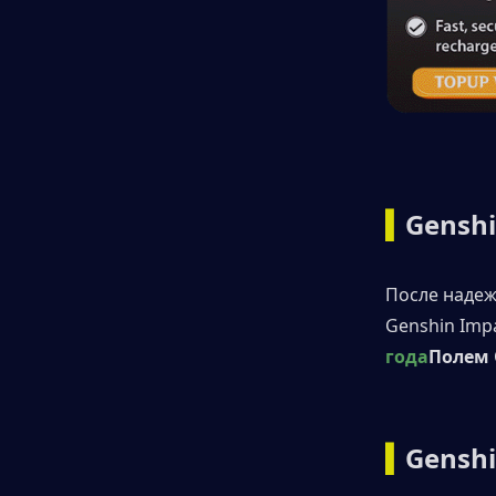
▍
Genshi
После надеж
Genshin Imp
года
Полем
▍
Genshi