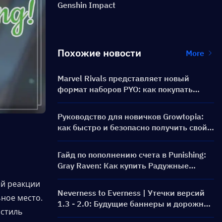
Genshin Impact
Похожие новости
More
Marvel Rivals представляет новый
формат наборов PYO: как покупать
выгоднее в обновлении магазина
сезона 9.5
Руководство для новичков Growtopia:
как быстро и безопасно получить свой
первый World Lock
Гайд по пополнению счета в Punishing:
Gray Raven: Как купить Радужные
карты по выгодной цене?
й реакции 
Neverness to Everness | Утечки версий
ное место. 
1.3 - 2.0: Будущие баннеры и дорожная
стиль 
карта!