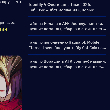
круг него: 
Identity V Фестиваль Циси 2026:
Событие «Обет молчания», новые
костюмы S-класса и руководство по
наградам
ля всех 
Гайд на Ролана в AFK Journey: навыки,
лучшие команды, сборка и стоит ли его
шин 
призывать?
Гайд по пополнению Ragnarok Mobile:
Eternal Love: Как купить Big Cat Coin по
более выгодной цене?
Гайд по Ворации в AFK Journey: навыки,
лучшие команды, сборка и стоит ли её
призывать?