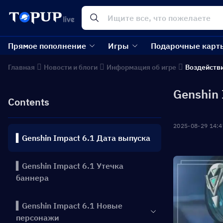
Прямое пополнение
Игры
Подарочные карт
Главная
Новости и блоги
Информация об игре
Воздейств
Genshin 
Contents
2025-08-29 14:4
▍Genshin Impact 6.1 Дата выпуска
▍Genshin Impact 6.1 Утечка
баннера
▍Genshin Impact 6.1 Новые
персонажи