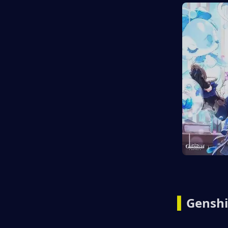
▍
Gensh