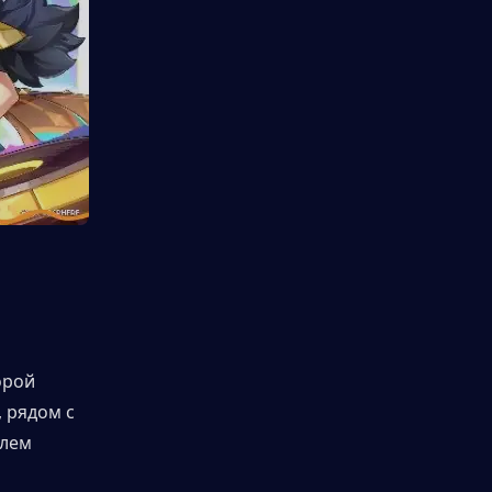
рой 
 рядом с 
лем