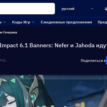
русский
ы
Коды Игр
Ежедневные предложения
Пред
ие Геншина
Impact 6.1 Banners: Nefer и Jahoda иду
Поделиться в
7:01