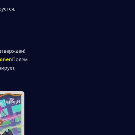
ется, 
дтвержден! 
lonen
Полем
нирует 