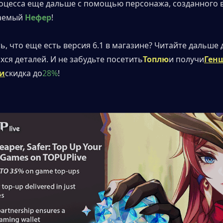
оцесса еще дальше с помощью персонажа, созданного во
аемый 
Нефер
!
ь, что еще есть версия 6.1 в магазине? Читайте дальше д
ся деталей. И не забудьте посетить
Топлю
и получи
Ген
и
скидка до
28%
!