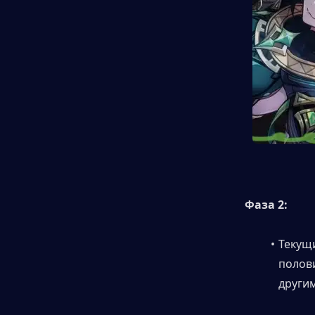
Фаза 2:
Текущи
полови
другим