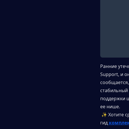
Ранние утеч
Support, и о
сообщается,
стабильный 
поддержки щ
ее нише.
 ✨ Хотите ср
гид
 компле