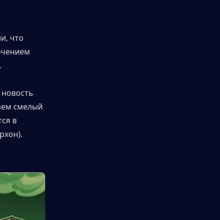
, что 
ючением 
.
новость 
аем смелый 
я в 
рхон).