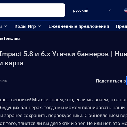
русский
ы
Коды Игр
Ежедневные предложения
Пред
ие Геншина
Impact 5.8 и 6.x Утечки баннеров | Но
и карта
Поделиться в
3:40
ешественники! Мы все знаем, что, если мы знаем, что пр
 будущих баннерах, тогда мы можем планировать наши 
и заранее сохранить первокурсники. С обновлением верс
т того, тянется ли вы для Skrik и Shen He или нет, это м