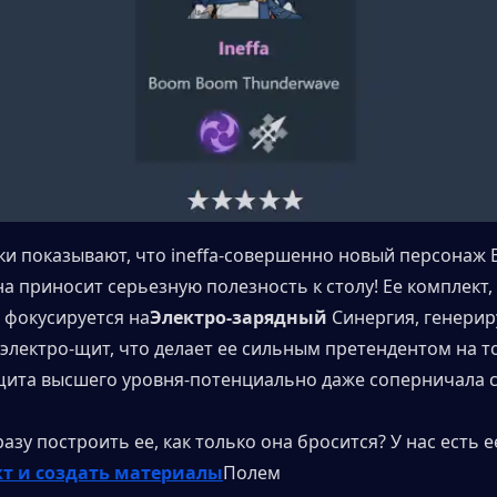
ки показывают, что ineffa-совершенно новый персонаж El
на приносит серьезную полезность к столу! Ее комплект, 
 фокусируется на
Электро-зарядный
 Синергия, генериру
электро-щит, что делает ее сильным претендентом на то
ита высшего уровня-потенциально даже соперничала с 
азу построить ее, как только она бросится? У нас есть ее
кт и создать материалы
Полем