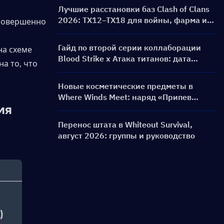
Лучшие расстановки баз Clash of Clans
2026: ТХ12–ТХ18 для войны, фарма и
совершенно 
базы «анти-3 звезды»
Гайд по второй серии коллаборации
а схеме 
Blood Strike x Атака титанов: дата
а то, что 
выхода, скины, награды и событие
пополнения
Новые косметические предметы в
Where Winds Meet: наряд «Припев
я 
тоски» и облик оружия «Безмолвный
голос: Ария герба» уже в игре!
Перенос штата в Whiteout Survival,
август 2026: группы и руководство