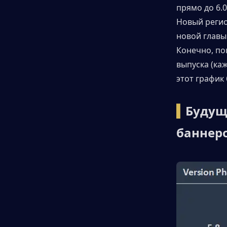
прямо до 6.0
▍Новая карта
Новый регио
новой главы
Конечно, по
выпуска (каж
этот график
▍
Будущ
баннер