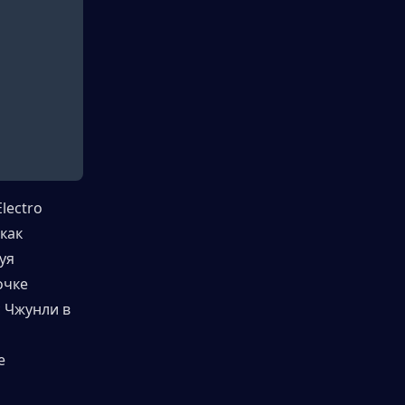
ectro 
как 
я 
чке 
Чжунли в 
 