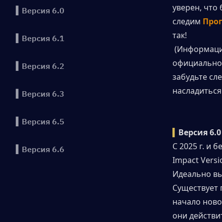
уверен, что
▍Версия 6.0
следим
Прог
так!
▍Версия 6.1
 (Информаци
официальног
▍Версия 6.2
забудьте сл
насладиться 
▍Версия 6.3
▍Версия 6.5
▍
Версия 6.
С 2025 г. и 
▍Версия 6.6
Impact Versi
Идеально вы
▍Версия 6.7
Существует 
начало новог
▍Новые наряды
они действит