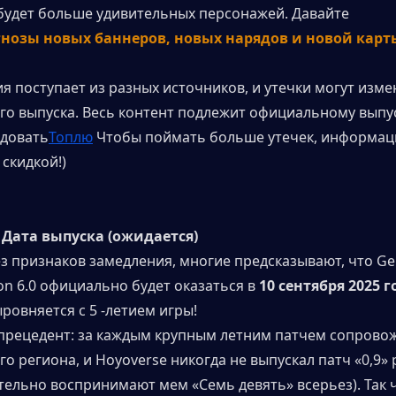
 будет больше удивительных персонажей. Давайте 
нозы новых баннеров, новых нарядов и новой карт
я поступает из разных источников, и утечки могут измен
о выпуска. Весь контент подлежит официальному выпуск
едовать
Топлю
 Чтобы поймать больше утечек, информаци
скидкой!)
0 Дата выпуска (ожидается)
без признаков замедления, многие предсказывают, что Ge
on 6.0 официально будет оказаться в
 10 сентября 2025 г
ровняется с 5 -летием игры!
прецедент: за каждым крупным летним патчем сопровож
о региона, и Hoyoverse никогда не выпускал патч «0,9» р
ельно воспринимают мем «Семь девять» всерьез). Так что