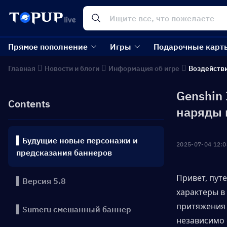
Прямое пополнение
Игры
Подарочные карт
Главная
Новости и блоги
Информация об игре
Воздейств
Genshin 
Contents
наряды 
▍Будущие новые персонажи и
2025-07-04 12:0
предсказания баннеров
Привет, пут
▍Версия 5.8
характеры в
притяжения 
▍Sumeru смешанный баннер
независимо о