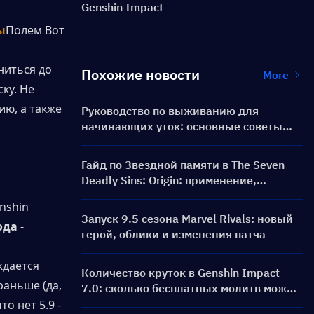
Genshin Impact
ы
Полем Вот 
иться до 
Похожие новости
More
у. Не 
ю, а также 
Руководство по выживанию для
начинающих уток: основные советы
для новых игроков
Гайд по Звездной памяти в The Seven
Deadly Sins: Origin: применение,
способы получения и советы по
nshin 
эффективному использованию
Запуск 9.5 сезона Marvel Rivals: новый
ода
 - 
герой, облики и изменения патча
дается 
Количество круток в Genshin Impact
аньше (да, 
7.0: сколько бесплатных молитв можно
получить на Одетту?
 нет 5.9 - 