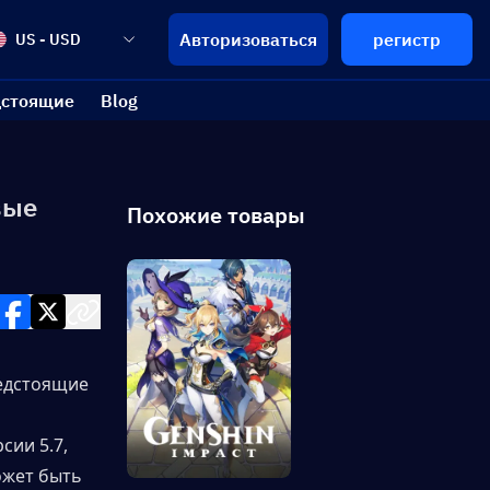
Авторизоваться
регистр
US - USD
стоящие
Blog
вые
Похожие товары
едстоящие 
ии 5.7, 
ожет быть 