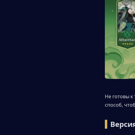
Не готовы к
способ, что
▍
Версия