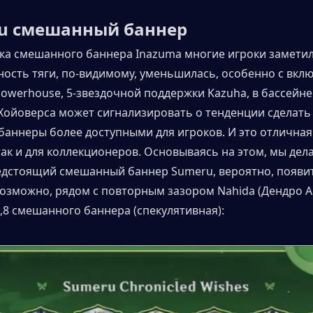
u смешанный баннер
ка смешанного баннера Inazuma многие игроки заметили
ость тяги, по-видимому, уменьшилась, особенно с вкл
owerhouse, 5-звездочной поддержки Kazuha, в бассейне
 Хойоверса может сигнализировать о тенденции сделать 
аннеры более доступными для игроков. И это отличная 
 так и для коллекционеров. Основываясь на этом, мы дел
едстоящий смешанный баннер Sumeru, вероятно, появитс
 возможно, рядом с повторным зазором Nahida (Дендро А
,8 смешанного баннера (спекулятивная):