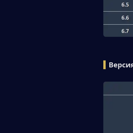
▍
Версия