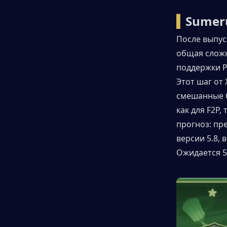
▍
Sumer
После выпус
общая сложн
поддержки P
Этот шаг от
смешанные б
как для F2P,
прогноз: пр
версии 5.8,
Ожидается 5