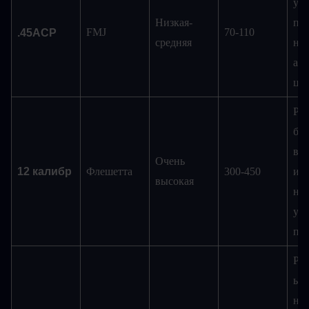
уро
Низкая-
пло
FMJ
70-110
.45ACP
средняя
не
анн
цел
Раз
бро
вбл
Очень 
12 калибр
Флешетта
300-450
име
высокая
низ
уро
пло
Ра
ьно
не