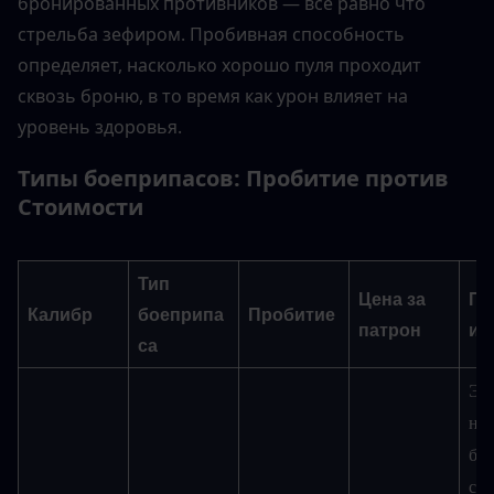
бронированных противников — все равно что 
стрельба зефиром. Пробивная способность 
определяет, насколько хорошо пуля проходит 
сквозь броню, в то время как урон влияет на 
уровень здоровья.
Типы боеприпасов: Пробитие против 
Стоимости
Тип 
Цена за 
Пр
Калибр
боеприпа
Пробитие
патрон
ие
са
Эф
н п
бро
сре