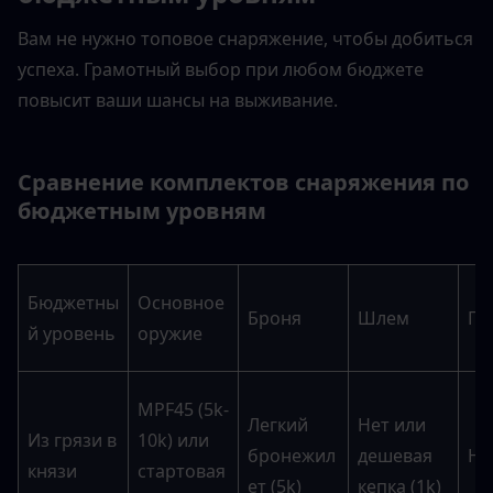
Вам не нужно топовое снаряжение, чтобы добиться 
успеха. Грамотный выбор при любом бюджете 
повысит ваши шансы на выживание.
Сравнение комплектов снаряжения по 
бюджетным уровням
Бюджетны
Основное 
Броня
Шлем
Га
й уровень
оружие
MPF45 (5k-
Легкий 
Нет или 
Из грязи в 
10k) или 
бронежил
дешевая 
Не
князи
стартовая 
ет (5k)
кепка (1k)