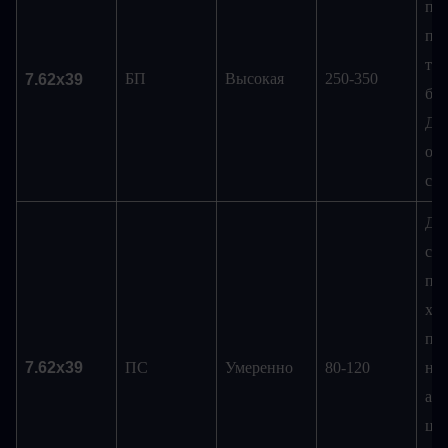
под
про
тип
БП
Высокая
250-350
7.62x39
бро
Дор
оно
сто
До
ста
пат
хор
про
7.62x39
ПС
Умеренно
80-120
не
анн
цел