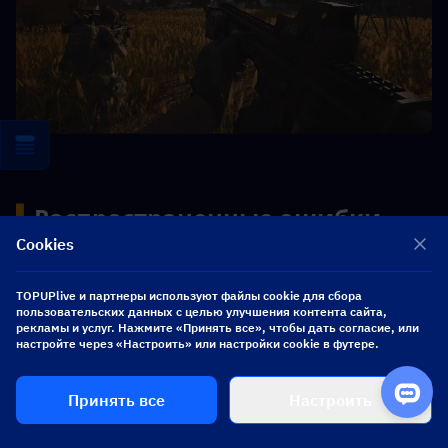
▍
Распространенные ошибки 
новичков и способы их 
Cookies
исправления
TOPUPlive и партнеры используют файлы cookie для сбора
пользовательских данных с целью улучшения контента сайта,
Ошибка №1: Слишком раннее использование 
рекламы и услуг. Нажмите «Принять все», чтобы дать согласие, или
настройте через «Настроить» или настройки cookie в футере.
топового снаряжения * Решение: Начинайте 
с бюджетных сборок. Переходите на более 
Принять все
Настроить
высокий уровень снаряжения только тогда, 
когда начнете стабильно выживать и 