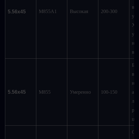
выс
M855A1
Высокая
200-300
5.56x45
уро
Хо
ун
ный
вар
Бю
вар
не
5.56x45
M855
Умеренно
100-150
анн
ле
ров
цел
Отл