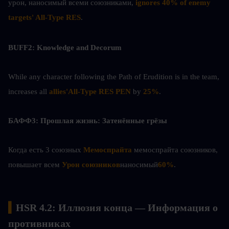
урон, наносимый всеми союзниками,
 ignores 40% of enemy 
targets' All-Type RES
.
BUFF2: Knowledge and Decorum
While any character following the Path of Erudition is in the team, 
increases all 
allies'All-Type RES PEN
 by 
25%
.
БАФФ3: Прошлая жизнь: Затенённые грёзы
Когда есть 3 союзных
 Мемоспрайта 
мемоспрайта союзников, 
повышает всем 
Урон союзников
наносимый
60%
.
▍
HSR 4.2: Иллюзия конца — Информация о 
противниках