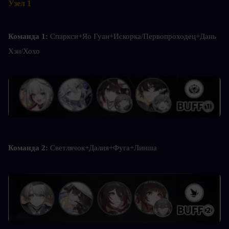
Узел 1
Команда 1: 
Спаркси+Яо Гуан+Искорка/Первопроходец+Дань 
Хэн/Хохо
Команда 2: 
Светлячок+Далия+Фуга+Линша