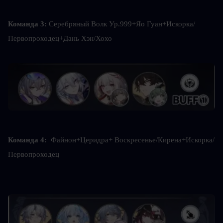
Команда 3: 
Серебряный Волк Ур.999+Яо Гуан+Искорка/
Первопроходец+Дань Хэн/Хохо
Команда 4:  
Файнон+Церидра+ Воскресенье/Кирена+Искорка/
Первопроходец