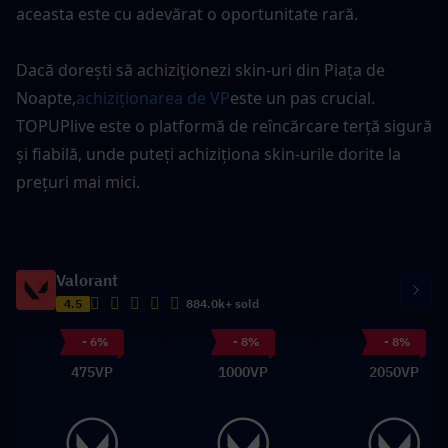
aceasta este cu adevărat o oportunitate rară.
Dacă dorești să achiziționezi skin-uri din Piața de 
Noapte,
achiziționarea de VP
este un pas crucial. 
TOPUPlive este o platformă de reîncărcare terță sigură 
și fiabilă, unde puteți achiziționa skin-urile dorite la 
prețuri mai mici.
Valorant
4.5
884.0k+ sold
- 6%
- 8%
- 8%
475VP
1000VP
2050VP