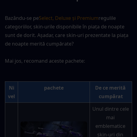
Bazându-se pe
Select, Deluxe și Premium
regulile 
categoriilor, skin-urile disponibile în piața de noapte 
sunt de dorit. Așadar, care skin-uri prezentate la piața 
de noapte merită cumpărate?
Mai jos, recomand aceste pachete:
Ni
pachete
De ce merită 
vel
cumpărat
Unul dintre cele 
mai 
emblematice 
skin-uri din 