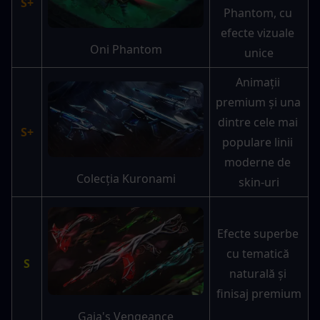
S+
Phantom, cu 
efecte vizuale 
Oni Phantom
unice
Animații 
premium și una 
dintre cele mai 
S+
populare linii 
moderne de 
Colecția Kuronami
skin-uri
Efecte superbe 
cu tematică 
S
naturală și 
finisaj premium
Gaia's Vengeance