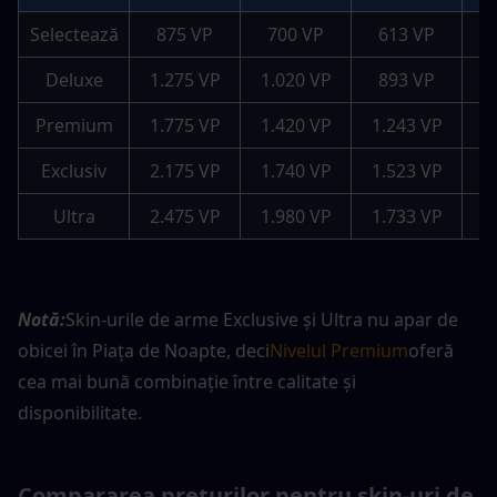
Selectează
875 VP
700 VP
613 VP
Deluxe
1.275 VP
1.020 VP
893 VP
Premium
1.775 VP
1.420 VP
1.243 VP
1
Exclusiv
2.175 VP
1.740 VP
1.523 VP
1
Ultra
2.475 VP
1.980 VP
1.733 VP
1
Notă:
Skin-urile de arme Exclusive și Ultra nu apar de 
obicei în Piața de Noapte, deci
Nivelul Premium
oferă 
cea mai bună combinație între calitate și 
disponibilitate.
Compararea prețurilor pentru skin-uri de 