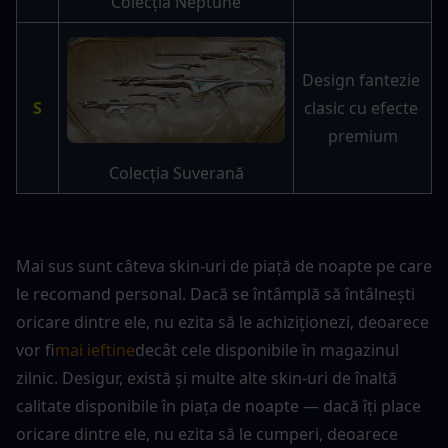
Colecția Neptune
Design fantezie 
S
clasic cu efecte 
premium
Colecția Suverană
Mai sus sunt câteva skin-uri de piață de noapte pe care 
le recomand personal. Dacă se întâmplă să întâlnești 
oricare dintre ele, nu ezita să le achiziționezi, deoarece 
vor fi
mai ieftine
decât cele disponibile în magazinul 
zilnic. Desigur, există și multe alte skin-uri de înaltă 
calitate disponibile în piața de noapte — dacă îți place 
oricare dintre ele, nu ezita să le cumperi, deoarece 