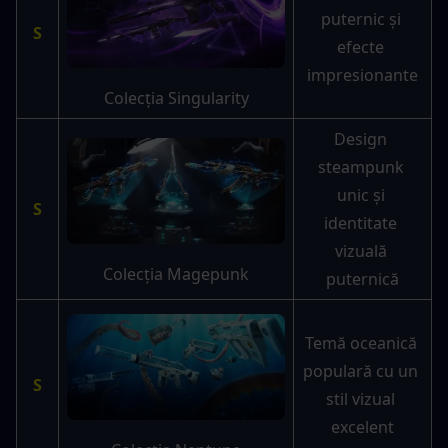
puternic și 
S
efecte 
impresionante
Colecția Singularity
Design 
steampunk 
unic și 
S
identitate 
vizuală 
Colecția Magepunk
puternică
Temă oceanică 
populară cu un 
S
stil vizual 
excelent