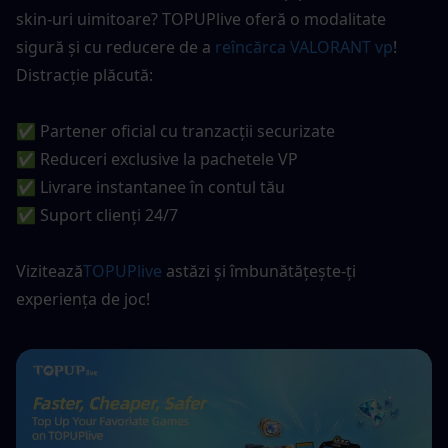
skin-uri uimitoare? TOPUPlive oferă o modalitate 
sigură și cu reducere de a 
reîncărca VALORANT vp
! 
Distracție plăcută:
✅ Partener oficial cu tranzacții securizate
✅ Reduceri exclusive la pachetele VP 
✅ Livrare instantanee în contul tău
✅ Suport clienți 24/7
Vizitează
TOPUPlive
 astăzi și îmbunătățește-ți 
experiența de joc!