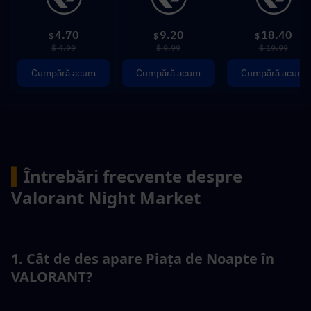
4.70
9.20
18.40
$
$
$
$ 4.99
$ 9.99
$ 19.99
Cumpără acum
Cumpără acum
Cumpără acum
▍
Întrebări frecvente despre 
Valorant Night Market
1. Cât de des apare Piața de Noapte în 
VALORANT?