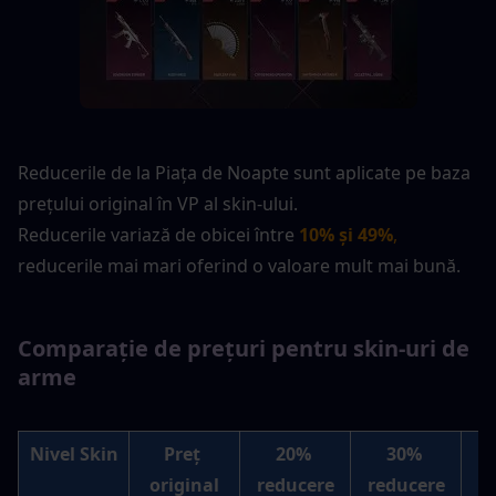
Reducerile de la Piața de Noapte sunt aplicate pe baza 
prețului original în VP al skin-ului.
Reducerile variază de obicei între 
10% și 49%
,
reducerile mai mari oferind o valoare mult mai bună.
Comparație de prețuri pentru skin-uri de 
arme
Nivel Skin
Preț 
20% 
30% 
original
reducere
reducere
r