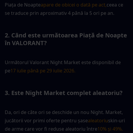
Piața de Noapte
apare de obicei o dată pe act,
ceea ce 
se traduce prin aproximativ 4 până la 5 ori pe an.
2. Când este următoarea Piață de Noapte 
în VALORANT?
Următorul Valorant Night Market este disponibil de 
pe
17 iulie până pe 29 iulie 2026.
3. Este Night Market complet aleatoriu?
Da, ori de câte ori se deschide un nou Night. Market, 
jucătorii vor primi oferte pentru șase
aleatoriu
skin-uri 
de arme care vor fi reduse aleatoriu între
10% și 49%.