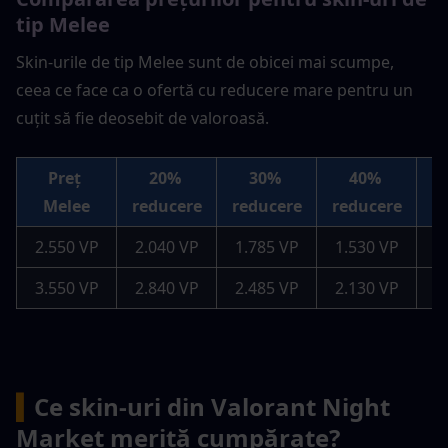
tip Melee
Skin-urile de tip Melee sunt de obicei mai scumpe, 
ceea ce face ca o ofertă cu reducere mare pentru un 
cuțit să fie deosebit de valoroasă.
Preț 
20% 
30% 
40% 
Melee
reducere
reducere
reducere
r
2.550 VP
2.040 VP
1.785 VP
1.530 VP
1
3.550 VP
2.840 VP
2.485 VP
2.130 VP
1
▍
Ce skin-uri din Valorant Night 
Market merită cumpărate?