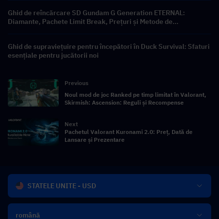
Ghid de reîncărcare SD Gundam G Generation ETERNAL:
Diamante, Pachete Limit Break, Prețuri și Metode de
Reîncărcare
Ghid de supraviețuire pentru începători în Duck Survival: Sfaturi
esențiale pentru jucătorii noi
Previous
Noul mod de joc Ranked pe timp limitat în Valorant,
Skirmish: Ascension: Reguli și Recompense
Next
Pachetul Valorant Kuronami 2.0: Preț, Dată de
Lansare și Prezentare
STATELE UNITE - USD
română