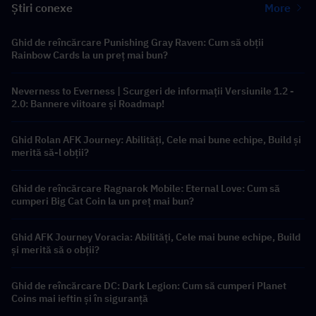
Știri conexe
More
Ghid de reîncărcare Punishing Gray Raven: Cum să obții
Rainbow Cards la un preț mai bun?
Neverness to Everness | Scurgeri de informații Versiunile 1.2 -
2.0: Bannere viitoare și Roadmap!
Ghid Rolan AFK Journey: Abilități, Cele mai bune echipe, Build și
merită să-l obții?
Ghid de reîncărcare Ragnarok Mobile: Eternal Love: Cum să
cumperi Big Cat Coin la un preț mai bun?
Ghid AFK Journey Voracia: Abilități, Cele mai bune echipe, Build
și merită să o obții?
Ghid de reîncărcare DC: Dark Legion: Cum să cumperi Planet
Coins mai ieftin și în siguranță