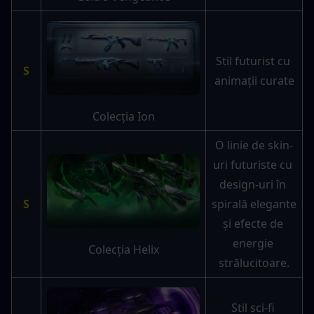
Stil futurist cu 
S
animații curate
Colecția Ion
O linie de skin-
uri futuriste cu 
design-uri în 
S
spirală elegante 
și efecte de 
energie 
Colecția Helix
strălucitoare.
Stil sci-fi 