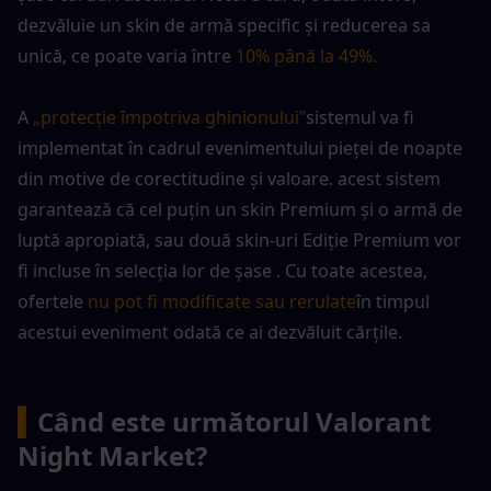
dezvăluie un skin de armă specific și reducerea sa 
unică, ce poate varia între
10% până la 49%.
A 
„protecție împotriva ghinionului”
sistemul va fi 
implementat în cadrul evenimentului pieței de noapte 
din motive de corectitudine și valoare. acest sistem 
garantează că cel puțin un skin Premium și o armă de 
luptă apropiată, sau două skin-uri Ediție Premium vor 
fi incluse în selecția lor de șase . Cu toate acestea, 
ofertele 
nu pot fi modificate sau rerulate
în timpul 
acestui eveniment odată ce ai dezvăluit cărțile.
▍
Când este următorul Valorant 
Night Market?