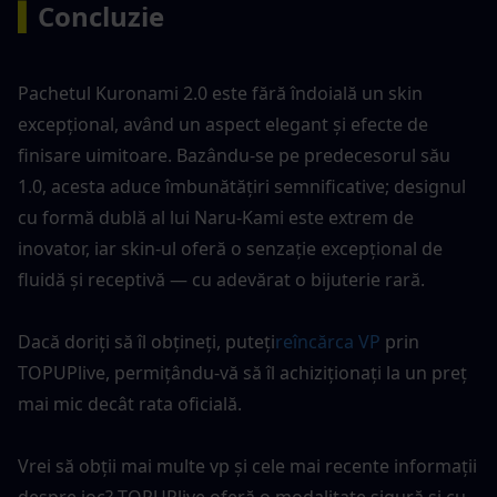
▍
Concluzie
Pachetul Kuronami 2.0 este fără îndoială un skin 
excepțional, având un aspect elegant și efecte de 
finisare uimitoare. Bazându-se pe predecesorul său 
1.0, acesta aduce îmbunătățiri semnificative; designul 
cu formă dublă al lui Naru-Kami este extrem de 
inovator, iar skin-ul oferă o senzație excepțional de 
fluidă și receptivă — cu adevărat o bijuterie rară.
Dacă doriți să îl obțineți, puteți
reîncărca VP
 prin 
TOPUPlive, permițându-vă să îl achiziționați la un preț 
mai mic decât rata oficială.
Vrei să obții mai multe vp și cele mai recente informații 