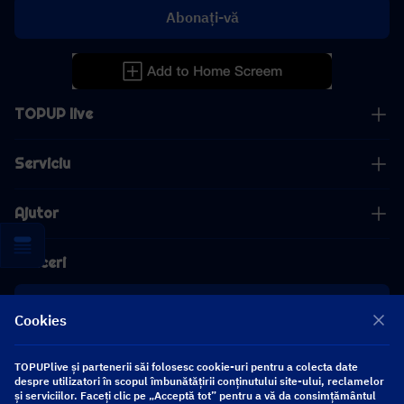
Abonați-vă
TOPUP live
Serviciu
Ajutor
Afaceri
cooperare
Cookies
[email protected]
TOPUPlive și partenerii săi folosesc cookie-uri pentru a colecta date
[email protected]
despre utilizatori în scopul îmbunătățirii conținutului site-ului, reclamelor
și serviciilor. Faceți clic pe „Acceptă tot” pentru a vă da consimțământul