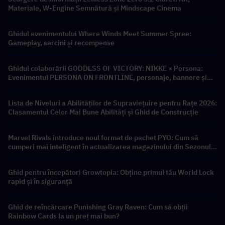
Materiale, W-Engine Semnătură și Mindscape Cinema
Ghidul evenimentului Where Winds Meet Summer Spree:
Gameplay, sarcini și recompense
Ghidul colaborării GODDESS OF VICTORY: NIKKE × Persona:
Evenimentul PERSONA ON FRONTLINE, personaje, bannere și
recompense
Lista de Niveluri a Abilităților de Supraviețuire pentru Rațe 2026:
Clasamentul Celor Mai Bune Abilități și Ghid de Construcție
Marvel Rivals introduce noul format de pachet PYO: Cum să
cumperi mai inteligent în actualizarea magazinului din Sezonul
9.5
Ghid pentru începători Growtopia: Obține primul tău World Lock
rapid și în siguranță
Ghid de reîncărcare Punishing Gray Raven: Cum să obții
Rainbow Cards la un preț mai bun?