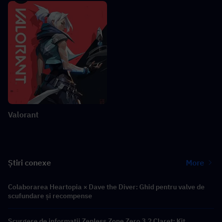
Valorant
Știri conexe
More
Colaborarea Heartopia × Dave the Diver: Ghid pentru valve de
scufundare și recompense
Scurgere de informații Zenless Zone Zero 3.2 Claret: Kit,