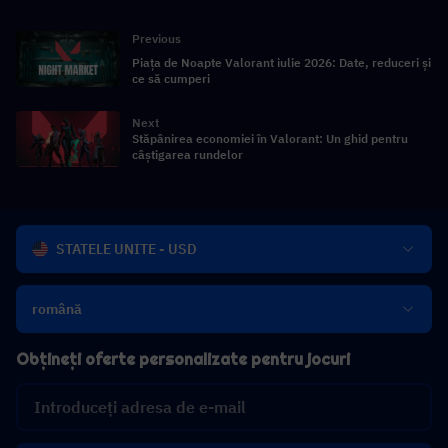
Previous
Piața de Noapte Valorant iulie 2026: Date, reduceri și
ce să cumperi
Next
Stăpânirea economiei în Valorant: Un ghid pentru
câștigarea rundelor
STATELE UNITE - USD
română
Obțineți oferte personalizate pentru jocuri