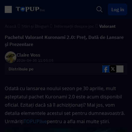
Log in
Acasă
Știri și Bloguri
Informații despre joc
Valorant
Pachetul Valorant Kuronami 2.0: Preț, Dată de Lansare
și Prezentare
Claire Voss
2026-04-30 11:05:05
Distribuie pe
Odată cu lansarea noului sezon pe 30 aprilie, mult 
așteptatul pachet Kuronami 2.0 este acum disponibil 
oficial. Ezitați dacă să îl achiziționați? Mai jos, vom 
detalia elementele acestui set pentru dumneavoastră. 
Urmăriți
TOPUPlive
pentru a afla mai multe știri.