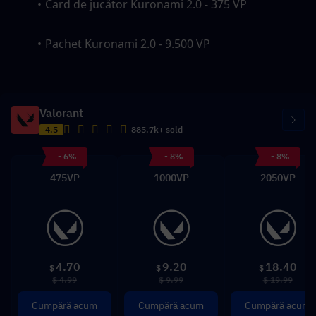
Card de jucător Kuronami 2.0 - 375 VP
Pachet Kuronami 2.0 - 9.500 VP
Valorant
4.5
885.7k+ sold
- 6%
- 8%
- 8%
475VP
1000VP
2050VP
4.70
9.20
18.40
$
$
$
$ 4.99
$ 9.99
$ 19.99
Cumpără acum
Cumpără acum
Cumpără acum