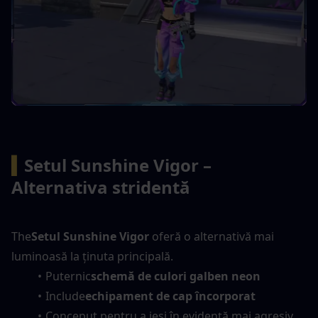
▍
Setul Sunshine Vigor – 
Alternativa stridentă
The
Setul Sunshine Vigor
 oferă o alternativă mai 
luminoasă la ținuta principală.
Puternic
schemă de culori galben neon
Include
echipament de cap încorporat
Conceput pentru a ieși în evidență mai agresiv