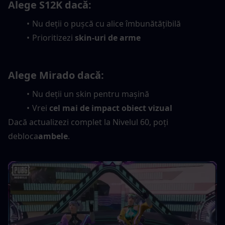
Alege S12K dacă:
Nu deții o pușcă cu alice îmbunătățibilă
Prioritizezi 
skin-uri de arme
Alege Mirado dacă:
Nu deții un skin pentru mașină
Vrei 
cel mai de impact obiect vizual
Dacă actualizezi complet la Nivelul 60, poți 
debloca
ambele
.