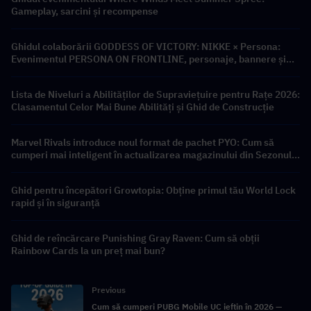
Gameplay, sarcini și recompense
Ghidul colaborării GODDESS OF VICTORY: NIKKE × Persona:
Evenimentul PERSONA ON FRONTLINE, personaje, bannere și
recompense
Lista de Niveluri a Abilităților de Supraviețuire pentru Rațe 2026:
Clasamentul Celor Mai Bune Abilități și Ghid de Construcție
Marvel Rivals introduce noul format de pachet PYO: Cum să
cumperi mai inteligent în actualizarea magazinului din Sezonul
9.5
Ghid pentru începători Growtopia: Obține primul tău World Lock
rapid și în siguranță
Ghid de reîncărcare Punishing Gray Raven: Cum să obții
Rainbow Cards la un preț mai bun?
Previous
Cum să cumperi PUBG Mobile UC ieftin în 2026 —