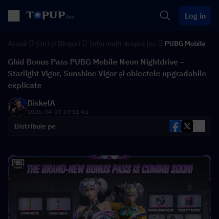
Log in
Acasă
Știri și Bloguri
Informații despre joc
PUBG Mobile
Ghid Bonus Pass PUBG Mobile Neon Nightdrive –
Starlight Vigor, Sunshine Vigor și obiectele upgradabile
explicate
BiskelA
2026-04-17 19:31:41
Distribuie pe