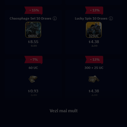
- 15%
- 13%
Chaosphage Set 10 Draws
Lucky Spin 10 Draws
8.55
4.38
$
$
9.99
4.99
- 7%
- 13%
60 UC
300 + 25 UC
0.93
4.38
$
$
0.99
4.99
Vezi mai mult