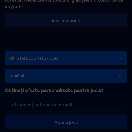
sosește! Recenzie completă și ghid pentru costurile de
upgrade
Vezi mai mult
STATELE UNITE - USD
română
Obțineți oferte personalizate pentru jocuri
Abonați-vă