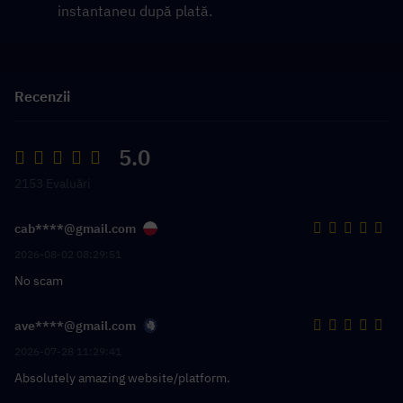
instantaneu după plată.
Recenzii
5.0
2153 Evaluări
cab****@gmail.com
2026-08-02 08:29:51
No scam
ave****@gmail.com
2026-07-28 11:29:41
Absolutely amazing website/platform.