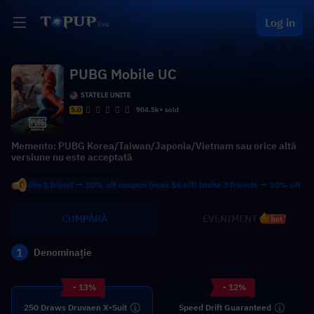
Log in
PUBG Mobile UC
STATELE UNITE
5.0
904.5k+ sold
Memento: PUBG Korea/Taiwan/Japonia/Vietnam sau orice altă
versiune nu este acceptată
te 1 friend → 10% off coupon (max $6 off) Invite 3 friends → 10% off coupon (ma
CUMPĂRĂ
EVENIMENT
hot
1
Denominație
- 13%
- 12%
250 Draws Druvaen X-Suit
Speed Drift Guaranteed