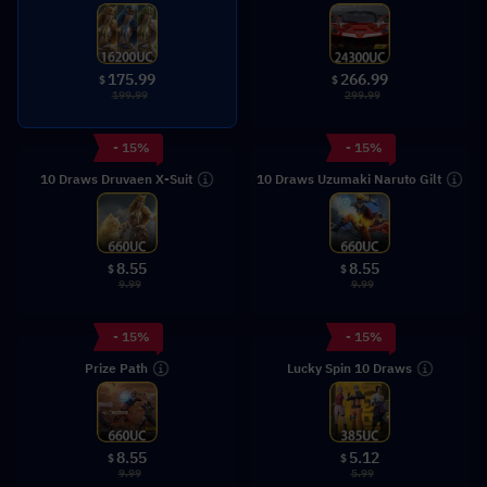
175.99
266.99
$
$
199.99
299.99
- 15%
- 15%
10 Draws Druvaen X-Suit
10 Draws Uzumaki Naruto Gilt
8.55
8.55
$
$
9.99
9.99
- 15%
- 15%
Prize Path
Lucky Spin 10 Draws
8.55
5.12
$
$
9.99
5.99