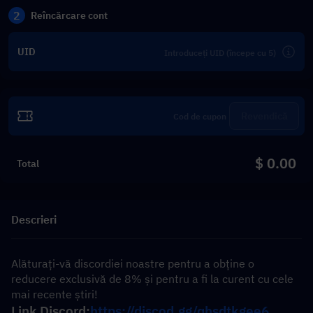
2
Reîncărcare cont
UID
Revendică
$ 0.00
Total
Descrieri
Alăturați-vă discordiei noastre pentru a obține o 
reducere exclusivă de 8% și pentru a fi la curent cu cele 
mai recente știri!
Link Discord:
https://discod.gg/qhsdtkgee6