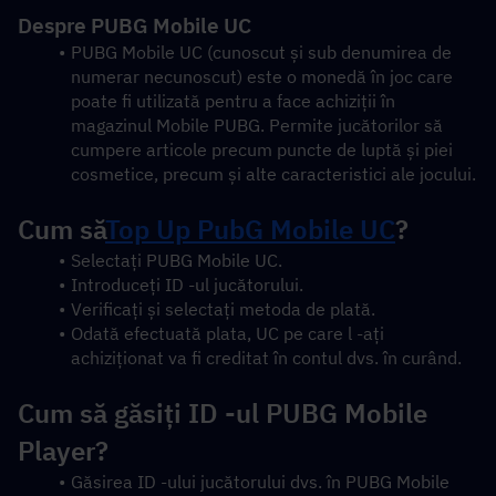
Despre PUBG Mobile UC
PUBG Mobile UC (cunoscut și sub denumirea de 
numerar necunoscut) este o monedă în joc care 
poate fi utilizată pentru a face achiziții în 
magazinul Mobile PUBG. Permite jucătorilor să 
cumpere articole precum puncte de luptă și piei 
cosmetice, precum și alte caracteristici ale jocului.
Cum să
Top Up PubG Mobile UC
?
Selectați PUBG Mobile UC.
Introduceți ID -ul jucătorului.
Verificați și selectați metoda de plată.
Odată efectuată plata, UC pe care l -ați 
achiziționat va fi creditat în contul dvs. în curând.
Cum să găsiți ID -ul PUBG Mobile 
Player?
Găsirea ID -ului jucătorului dvs. în PUBG Mobile 