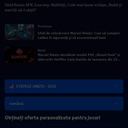
Ghid Rolan AFK Journey: Abilități, Cele mai bune echipe, Build și
merită să-l obții?
Previous
Ghid de reîncărcare Marvel Rivals: Cum să cumperi
Lattice în siguranță și să economisești bani
Next
Marvel Rivals dezvăluie modul PVE „Blood Hunt” și
skin-urile Hellfire Gala înainte de lansarea din 23
aprilie
STATELE UNITE - USD
română
Obțineți oferte personalizate pentru jocuri