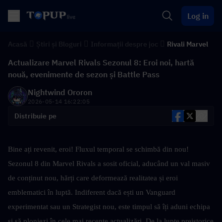
Log in
Acasă
Știri și Bloguri
Informații despre joc
Rivali Marvel
Actualizare Marvel Rivals Sezonul 8: Eroi noi, hartă
nouă, evenimente de sezon și Battle Pass
Nightwind Ororon
2026-05-14 16:22:05
Distribuie pe
Bine ați revenit, eroi! Fluxul temporal se schimbă din nou! 
Sezonul 8 din Marvel Rivals a sosit oficial, aducând un val masiv 
de conținut nou, hărți care deformează realitatea și eroi 
emblematici în luptă. Indiferent dacă ești un Vanguard 
experimentat sau un Strategist nou, este timpul să îți aduni echipa 
și să plonjezi în cele mai recente actualizări. De la lupte preistorice 