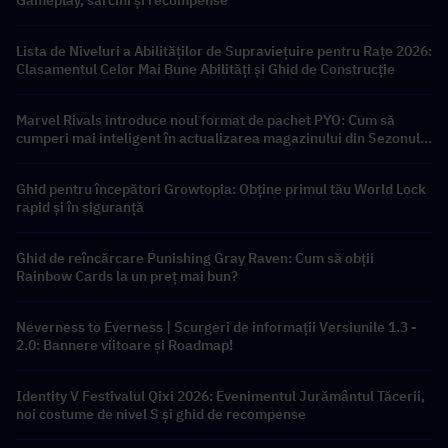
Lista de Niveluri a Abilităților de Supraviețuire pentru Rațe 2026:
Clasamentul Celor Mai Bune Abilități și Ghid de Construcție
Marvel Rivals introduce noul format de pachet PYO: Cum să
cumperi mai inteligent în actualizarea magazinului din Sezonul
9.5
Ghid pentru începători Growtopia: Obține primul tău World Lock
rapid și în siguranță
Ghid de reîncărcare Punishing Gray Raven: Cum să obții
Rainbow Cards la un preț mai bun?
Neverness to Everness | Scurgeri de informații Versiunile 1.3 -
2.0: Bannere viitoare și Roadmap!
Identity V Festivalul Qixi 2026: Evenimentul Jurământul Tăcerii,
noi costume de nivel S și ghid de recompense