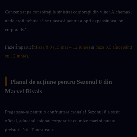
Concentrat pe conspirațiile sinistrei corporații din viitor Alchemax, 
unde eroii trebuie să se unească pentru a opri expansiunea lor 
corporativă.
Faze:
Împărțit în
Faza 8.0 (15 mai – 12 iunie)
 și 
Faza 8.5 (Începând 
cu 12 iunie)
.
▍
Planul de acțiune pentru Sezonul 8 din 
Marvel Rivals
Pregătește-te pentru o confruntare cronală! Sezonul 8 a sosit 
oficial, aducând spionaj corporatist cu mize mari și putere 
preistorică în Timestream.