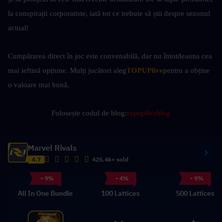
la conspirații corporatiste, iată tot ce trebuie să știi despre sezonul 
actual!
Cumpărarea direct în joc este convenabilă, dar nu întotdeauna cea 
mai ieftină opțiune. Mulți jucători aleg
TOPUPlive
pentru a obține 
o valoare mai bună.
Folosește codul de blog:
topupliveblog
Marvel Rivals
4.7
425.4k+ sold
- 9%
- 4%
- 9%
All In One Bundle
100 Lattices
500 Lattices