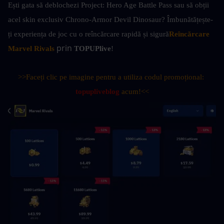
Ești gata să deblochezi Project: Hero Age Battle Pass sau să obții 
acel skin exclusiv Chrono-Armor Devil Dinosaur? Îmbunătățește-
ți experiența de joc cu o reîncărcare rapidă și sigură
Reîncărcare 
 prin 
Marvel Rivals
TOPUPlive
!
>>Faceți clic pe imagine pentru a utiliza codul promoțional: 
topupliveblog
 acum!<<