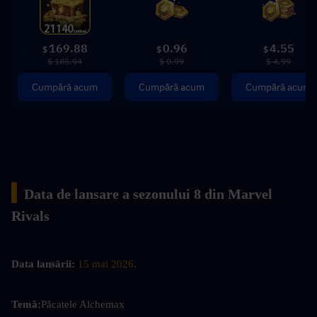
169.88
0.96
4.55
$
$
$
$ 185.94
$ 0.99
$ 4.99
Cumpără acum
Cumpără acum
Cumpără acum
▍
Data de lansare a sezonului 8 din Marvel 
Rivals
Data lansării:
15 mai 2026
.
Temă:
Păcatele Alchemax