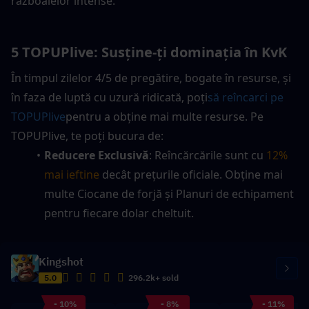
războaielor intense.
5 TOPUPlive: Susține-ți dominația în KvK
În timpul zilelor 4/5 de pregătire, bogate în resurse, și 
în faza de luptă cu uzură ridicată, poți
să reîncarci pe 
TOPUPlive
pentru a obține mai multe resurse. Pe 
TOPUPlive, te poți bucura de:
Reducere Exclusivă
: Reîncărcările sunt cu 
12% 
mai ieftine
 decât prețurile oficiale. Obține mai 
multe Ciocane de forjă și Planuri de echipament 
pentru fiecare dolar cheltuit.
Kingshot
5.0
296.2k+ sold
- 10%
- 8%
- 11%