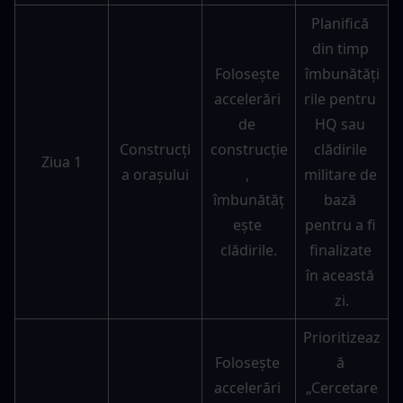
Planifică 
din timp 
Folosește 
îmbunătăți
accelerări 
rile pentru 
de 
HQ sau 
Construcți
construcție
clădirile 
Ziua 1
a orașului
, 
militare de 
îmbunătăț
bază 
ește 
pentru a fi 
clădirile.
finalizate 
în această 
zi.
Prioritizeaz
Folosește 
ă 
accelerări 
„Cercetare