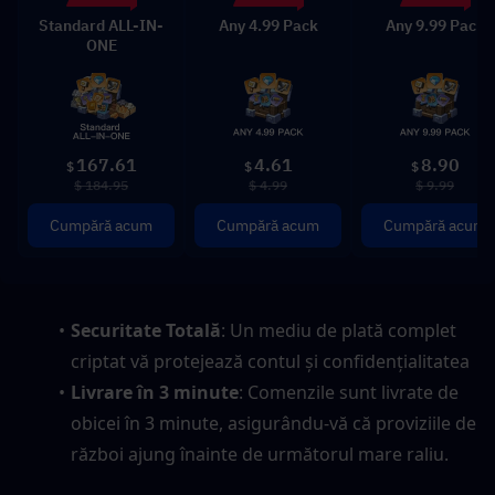
Standard ALL-IN-
Any 4.99 Pack
Any 9.99 Pack
ONE
167.61
4.61
8.90
$
$
$
$ 184.95
$ 4.99
$ 9.99
Cumpără acum
Cumpără acum
Cumpără acum
Securitate Totală
: Un mediu de plată complet 
criptat vă protejează contul și confidențialitatea
Livrare în 3 minute
: Comenzile sunt livrate de 
obicei în 3 minute, asigurându-vă că proviziile de 
război ajung înainte de următorul mare raliu.