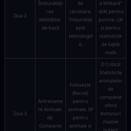
Îmbunătăți
de 
a Militară” 
rea 
cercetare, 
atât pentru 
Ziua 2
abilităților 
îmbunătăț
puncte, cât 
de bază
ește 
și pentru 
tehnologiil
statisticile 
e.
de luptă 
reale.
Zi Critică: 
Statisticile 
animalelor 
Folosește 
de 
Biscuiți 
companie 
Antrename
pentru 
oferă 
nt Animale 
animale, XP 
Ziua 3
bonusuri 
de 
pentru 
masive 
Companie
animale și 
puterii 