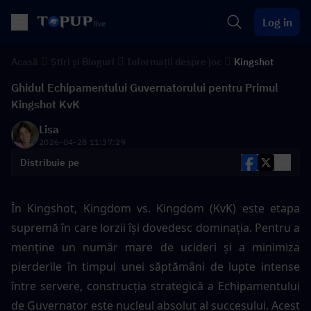
Log in
Acasă
Știri și Bloguri
Informații despre joc
Kingshot
Ghidul Echipamentului Guvernatorului pentru Primul
Kingshot KvK
Lisa
2026-04-28 11:37:29
Distribuie pe
În Kingshot, Kingdom vs. Kingdom (KvK) este etapa 
supremă în care lorzii își dovedesc dominația. Pentru a 
menține un număr mare de ucideri și a minimiza 
pierderile în timpul unei săptămâni de lupte intense 
între servere, construcția strategică a Echipamentului 
de Guvernator este nucleul absolut al succesului. Acest 