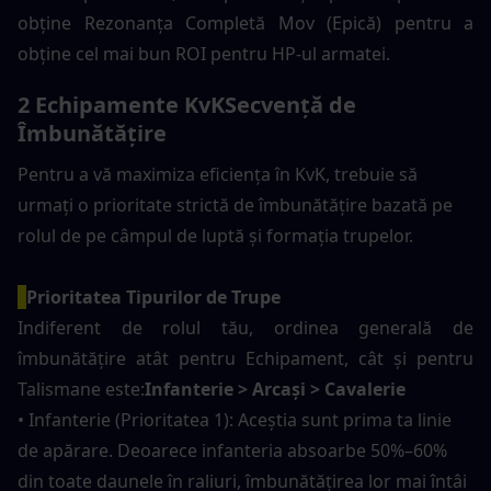
obține Rezonanța Completă Mov (Epică) pentru a 
obține cel mai bun ROI pentru HP-ul armatei.
2 Echipamente KvK
Secvență de 
Îmbunătățire
Pentru a vă maximiza eficiența în KvK, trebuie să 
urmați o prioritate strictă de îmbunătățire bazată pe 
rolul de pe câmpul de luptă și formația trupelor.
Prioritatea Tipurilor de Trupe
Indiferent de rolul tău, ordinea generală de 
îmbunătățire atât pentru Echipament, cât și pentru 
Talismane este:
Infanterie > Arcași > Cavalerie
• Infanterie (Prioritatea 1): Aceștia sunt prima ta linie 
de apărare. Deoarece infanteria absoarbe 50%–60% 
din toate daunele în raliuri, îmbunătățirea lor mai întâi 