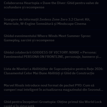
Colaborarea Heartopia × Dave the Diver: Ghid pentru valve de
scufundare și recompense
Scurgere de informații Zenless Zone Zero 3.2 Claret: Kit,
Materiale, W-Engine Semnătură și Mindscape Cinema
Ghidul evenimentului Where Winds Meet Summer Spree:
Gameplay, sarcini și recompense
Ghidul colaborării GODDESS OF VICTORY: NIKKE × Persona:
Evenimentul PERSONA ON FRONTLINE, personaje, bannere și
recompense
Lista de Niveluri a Abilităților de Supraviețuire pentru Rațe 2026:
Clasamentul Celor Mai Bune Abilități și Ghid de Construcție
Marvel Rivals introduce noul format de pachet PYO: Cum să
cumperi mai inteligent în actualizarea magazinului din Sezonul
9.5
Ghid pentru începători Growtopia: Obține primul tău World Lock
rapid și în siguranță