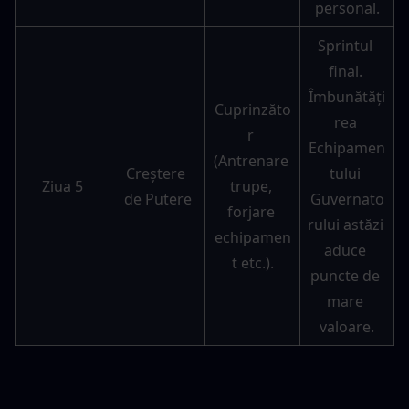
personal.
Sprintul 
final. 
Îmbunătăți
Cuprinzăto
rea 
r 
Echipamen
(Antrenare 
Creștere 
tului 
Ziua 5
trupe, 
de Putere
Guvernato
forjare 
rului astăzi 
echipamen
aduce 
t etc.).
puncte de 
mare 
valoare.