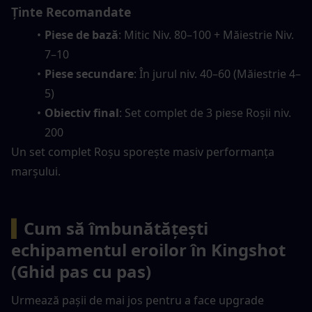
Ținte Recomandate
Piese de bază
: Mitic Niv. 80–100 + Măiestrie Niv. 
7–10
Piese secundare
: În jurul niv. 40–60 (Măiestrie 4–
5)
Obiectiv final
: Set complet de 3 piese Roșii niv. 
200
Un set complet Roșu sporește masiv performanța 
marșului.
▍
Cum să îmbunătățești 
echipamentul eroilor în Kingshot 
(Ghid pas cu pas)
Urmează pașii de mai jos pentru a face upgrade 