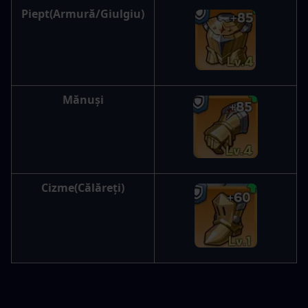
Piept
(Armură/Giulgiu)
Mănuși
Cizme
(Călăreți)