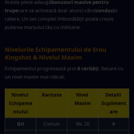
Aceste piese adaugă
bonusuri masive pentru 
trupe
care se activează doar atunci când
conduci
o 
raliere. Un set complet îmbunătățit poate crește 
puterea marșului tău cu milioane.
Nivelurile Echipamentului de Erou 
Kingshot & Nivelul Maxim
Echipamentul progresează prin 
6 rarități
, fiecare cu 
un nivel maxim mai ridicat:
Nivelul 
Raritate
Nivel 
Detalii 
Echipame
Maxim
Supliment
ntului
are
Gri
Comun
Nv. 20
#