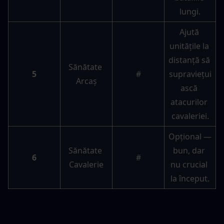
lungi.
Ajută 
unitățile la 
distanță să 
Sănătate 
5
#
supraviețui
Arcaș
ască 
atacurilor 
cavaleriei.
Opțional — 
Sănătate 
bun, dar 
6
#
Cavalerie
nu crucial 
la început.