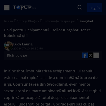
Log in
Acasă
Știri și Bloguri
Informații despre joc
Kingshot
Ghid pentru Echipamentul Eroilor Kingshot: Tot ce
trebuie să știi
Lucy Lauria
2026-07-10 14:30:58
Distribuie pe
În Kingshot, îmbunătățirea echipamentului eroului 
este cea mai rapidă cale de a domina
Vânătoarea de 
urși
, 
Confruntarea din Swordland
, evenimente 
sezoniere și de mare amploare
Raliuri KvK
. Acest ghid 
cuprinzător acoperă totul despre echipamentul 
eroului Kingshot: priorități, upgrade-uri pas cu pas, 