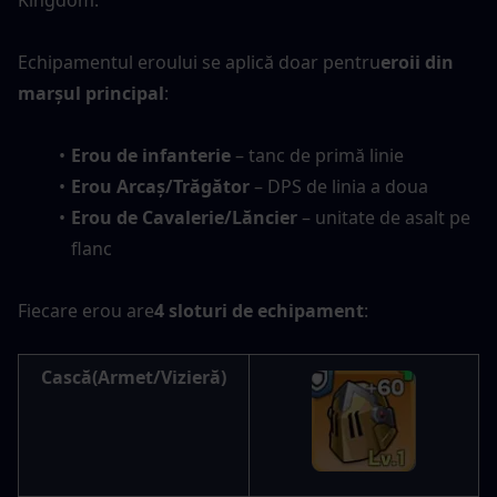
Kingdom.
Echipamentul eroului se aplică doar pentru
eroii din 
marșul principal
:
Erou de infanterie
 – tanc de primă linie
Erou Arcaș/Trăgător
 – DPS de linia a doua
Erou de Cavalerie/Lăncier
 – unitate de asalt pe 
flanc
Fiecare erou are
4 sloturi de echipament
:
Cască
(Armet/Vizieră)