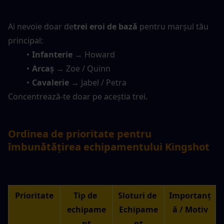
Ai nevoie doar de
trei eroi de bază
 pentru marșul tău 
principal:
Infanterie
 → Howard
Arcaș
 → Zoe / Quinn
Cavalerie
 → Jabel / Petra
Concentrează-te doar pe aceștia trei.
Ordinea de prioritate pentru 
îmbunătățirea echipamentului Kingshot
Prioritate
Tip de 
Sloturi de 
Importanț
echipame
Echipame
ă / Motiv
nt
nt