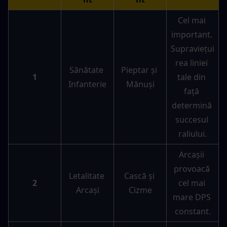
Cel mai 
important. 
Supraviețui
rea liniei 
Sănătate 
Pieptar și 
1
tale din 
Infanterie
Mănuși
față 
determină 
succesul 
raliului.
Arcașii 
provoacă 
Letalitate 
Cască și 
2
cel mai 
Arcași
Cizme
mare DPS 
constant.