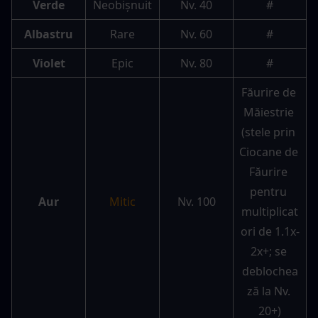
Verde
Neobișnuit
Nv. 40
#
Albastru
Rare
Nv. 60
#
Violet
Epic
Nv. 80
#
Făurire de 
Măiestrie 
(stele prin 
Ciocane de 
Făurire 
pentru 
Aur
Mitic
Nv. 100
multiplicat
ori de 1.1x-
2x+; se 
deblochea
ză la Nv. 
20+)