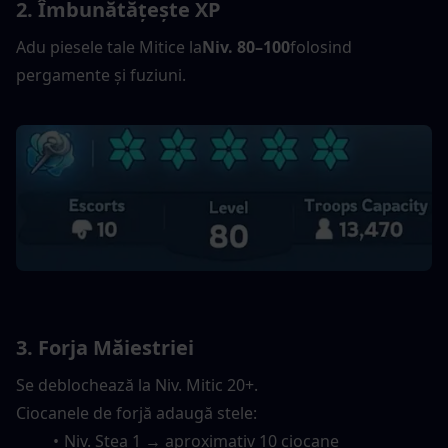
2. Îmbunătățește XP
Adu piesele tale Mitice la
Niv. 80–100
folosind 
pergamente și fuziuni.
3. Forja Măiestriei
Se deblochează la Niv. Mitic 20+.
Ciocanele de forjă adaugă stele:
Niv. Stea 1 → aproximativ 10 ciocane