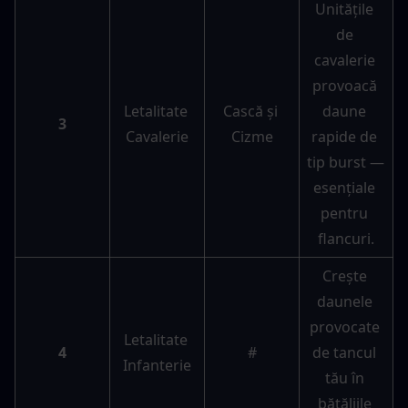
Unitățile 
de 
cavalerie 
provoacă 
Letalitate 
Cască și 
daune 
3
Cavalerie
Cizme
rapide de 
tip burst — 
esențiale 
pentru 
flancuri.
Crește 
daunele 
provocate 
Letalitate 
4
#
de tancul 
Infanterie
tău în 
bătăliile 