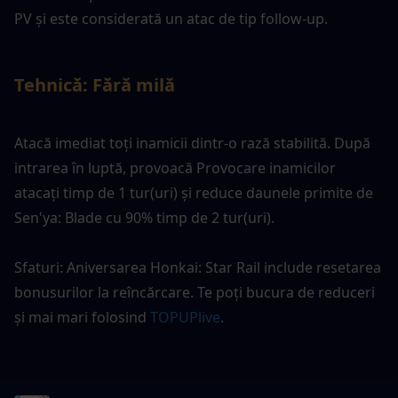
PV și este considerată un atac de tip follow-up.
Tehnică: Fără milă
Atacă imediat toți inamicii dintr-o rază stabilită. După 
intrarea în luptă, provoacă Provocare inamicilor 
atacați timp de 1 tur(uri) și reduce daunele primite de 
Sen'ya: Blade cu 90% timp de 2 tur(uri).
Sfaturi: Aniversarea Honkai: Star Rail include resetarea 
bonusurilor la reîncărcare. Te poți bucura de reduceri 
și mai mari folosind 
TOPUPlive
.