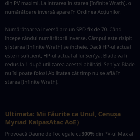
din PV maximi. La intrarea în starea [Infinite Wrath], o 
numărătoare inversă apare în Ordinea Acțiunilor.
Numărătoarea inversă are un SPD fix de 70. Când 
începe rândul numărătorii inverse, Câmpul este risipit 
și starea [Infinite Wrath] se încheie. Dacă HP-ul actual 
este insuficient, HP-ul actual al lui Sen'ya: Blade va fi 
redus la 1 după utilizarea acestei abilități. Sen'ya: Blade 
nu își poate folosi Abilitatea cât timp nu se află în 
starea [Infinite Wrath].
Ultimata: Mii Făurite ca Unul, Cenușa 
Myriad Kalpas
Atac AoE
）
Provoacă Daune de Foc egale cu
300%
 din PV-ul Max al 