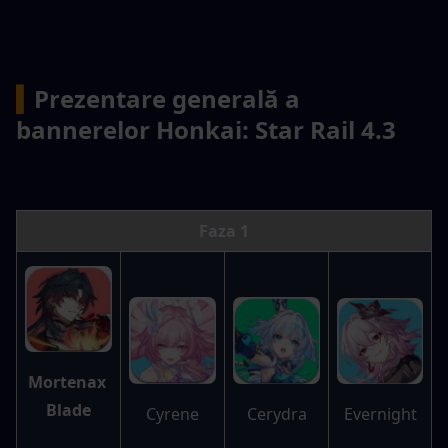
▍
Prezentare generală a 
bannerelor Honkai: Star Rail 4.3
Faza 1
Mortenax 
Blade
Evernight
Cyrene
Cerydra