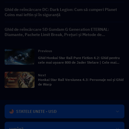
Ghid de reîncărcare DC: Dark Legion: Cum să cumperi Planet
Coins mai ieftin și în siguranță
Ghid de reîncărcare SD Gundam G Generation ETERNAL:
Diamante, Pachete Limit Break, Prețuri și Metode de
Reîncărcare
Previous
Ghid Honkai Star Rail Pure Fiction 4.2: Ghid pentru
cele mai ușoare 800 de Jader Stelare | Cele mai
bune echipe pentru scor maxim
Next
Honkai Star Rail Versiunea 4.3: Personaje noi și Ghid
de Warp
STATELE UNITE - USD
română