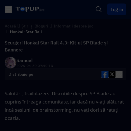
Log in
Acasă
Știri și Bloguri
Informații despre joc
Honkai: Star Rail
Scurgeri Honkai Star Rail 4.3: Kit-ul SP Blade și
Bannere
Samuel
2026-04-30 09:40:13
Distribuie pe
Salutări, Trailblazers! Discuțiile despre SP Blade au 
cuprins întreaga comunitate, iar dacă nu v-ați alăturat 
încă sesiunii de brainstorming, nu veți dori să ratați 
ocazia.