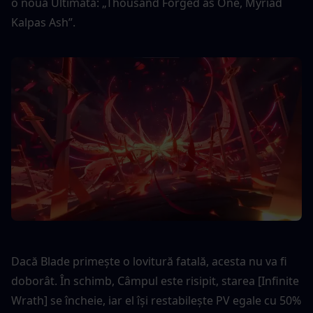
o nouă Ultimată: „Thousand Forged as One, Myriad 
Kalpas Ash”.
Dacă Blade primește o lovitură fatală, acesta nu va fi 
doborât. În schimb, Câmpul este risipit, starea [Infinite 
Wrath] se încheie, iar el își restabilește PV egale cu 50% 