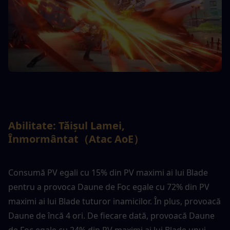
Abilitate: Tăișul Lamei, 
Înmormântat（Atac AoE）
Consumă PV egali cu 15% din PV maximi ai lui Blade 
pentru a provoca Daune de Foc egale cu 72% din PV 
maximi ai lui Blade tuturor inamicilor. În plus, provoacă 
Daune de încă 4 ori. De fiecare dată, provoacă Daune 
de Foc egale cu 24% din PV maximi ai lui Blade unui 