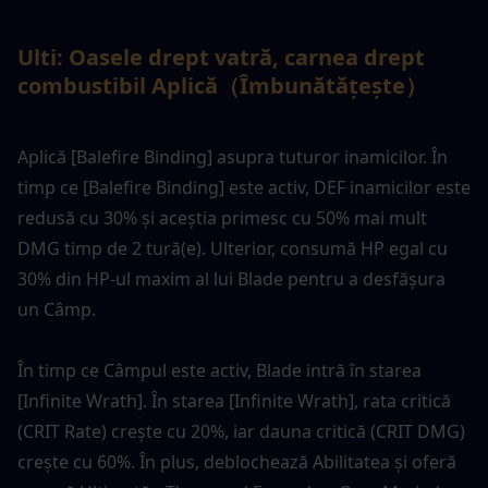
Ulti: 
Oasele drept vatră, carnea drept 
combustibil Aplică（
Îmbunătățește
）
Aplică [Balefire Binding] asupra tuturor inamicilor. În 
timp ce [Balefire Binding] este activ, DEF inamicilor este 
redusă cu 30% și aceștia primesc cu 50% mai mult 
DMG timp de 2 tură(e). Ulterior, consumă HP egal cu 
30% din HP-ul maxim al lui Blade pentru a desfășura 
un Câmp.
În timp ce Câmpul este activ, Blade intră în starea 
[Infinite Wrath]. În starea [Infinite Wrath], rata critică 
(CRIT Rate) crește cu 20%, iar dauna critică (CRIT DMG) 
crește cu 60%. În plus, deblochează Abilitatea și oferă 