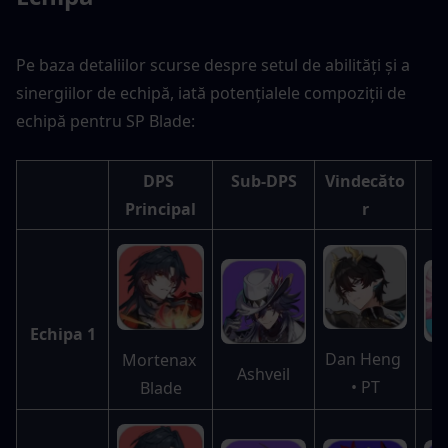
Pe baza detaliilor scurse despre setul de abilități și a 
sinergiilor de echipă, iată potențialele compoziții de 
echipă pentru SP Blade:
DPS 
Sub-DPS
Vindecăto
S
Principal
r
Echipa 1
Dan Heng 
Mortenax 
C
Ashveil
• PT
Blade