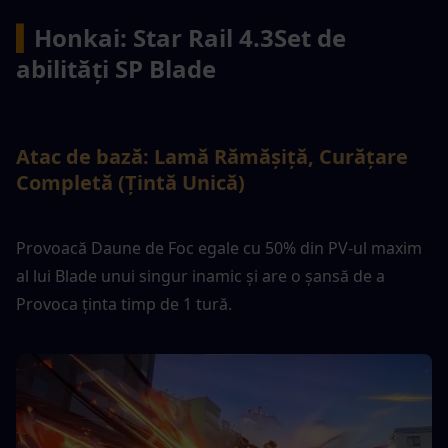
▍
Honkai: Star Rail 4.3
Set de 
abilități SP Blade
Atac de bază: Lamă Rămășiță, Curățare 
Completă (Țintă Unică)
Provoacă Daune de Foc egale cu 50% din PV-ul maxim 
al lui Blade unui singur inamic și are o șansă de a 
Provoca ținta timp de 1 tură.