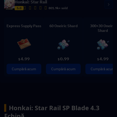
Honkai: Star Rail
5.0
801.9k+ sold
Express Supply Pass
60 Oneiric Shard
300+30 Oneiric
Shard
4.99
0.99
4.99
$
$
$
Cumpără acum
Cumpără acum
Cumpără acum
▍
Honkai: Star Rail SP Blade 4.3 
Echipă