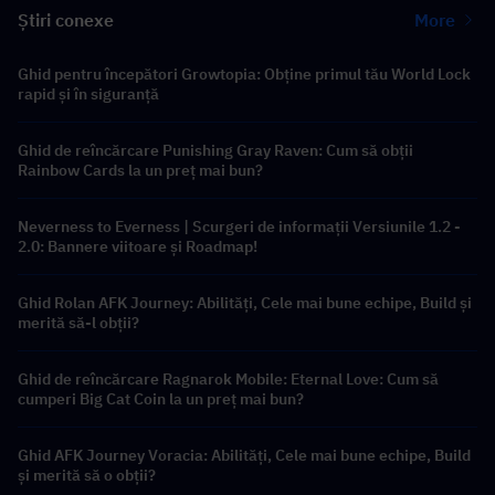
Știri conexe
More
Ghid pentru începători Growtopia: Obține primul tău World Lock
rapid și în siguranță
Ghid de reîncărcare Punishing Gray Raven: Cum să obții
Rainbow Cards la un preț mai bun?
Neverness to Everness | Scurgeri de informații Versiunile 1.2 -
2.0: Bannere viitoare și Roadmap!
Ghid Rolan AFK Journey: Abilități, Cele mai bune echipe, Build și
merită să-l obții?
Ghid de reîncărcare Ragnarok Mobile: Eternal Love: Cum să
cumperi Big Cat Coin la un preț mai bun?
Ghid AFK Journey Voracia: Abilități, Cele mai bune echipe, Build
și merită să o obții?