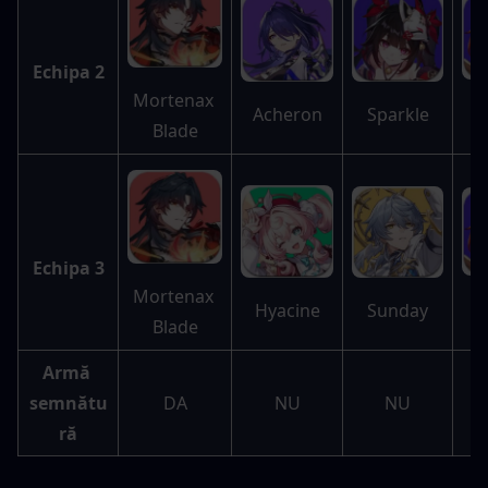
Echipa 2
Mortenax 
T
Sparkle
Acheron
Blade
Echipa 3
Mortenax 
T
Sunday
Hyacine
Blade
Armă 
semnătu
DA
NU
NU
ră