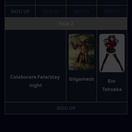
NOU UP
RERUN
RERUN
RERUN
Faza 2
Colaborare Fate/stay 
Gilgamesh
Rin 
night
Tohsaka
NOU UP