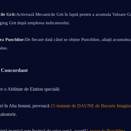
ile Grit:
Activează Mecanicile Grit în luptă pentru a acumula Valoare Grit 
ging Grit după umplerea indicatorului.
ea Punchline:
De fiecare dată când se obține Punchline, aliații acumulea
alue.
u Concordant
e o Abilitate de Elation specială:
ri în Aha Instant, provoacă 
15 instanțe de DAUNE de Bucurie Imagina
aleatorie.
intă inamică este învinsă de orice sursă, acordă
1 punct de Punchline
.