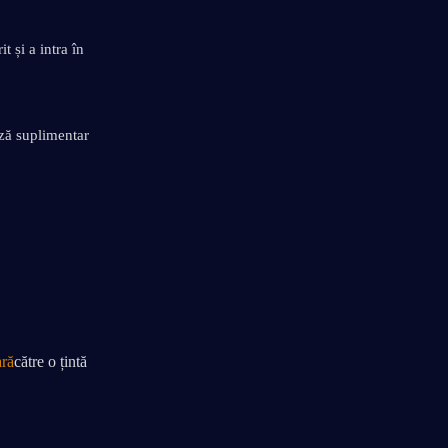
și a intra în 
ză suplimentar 
ră
către o țintă 