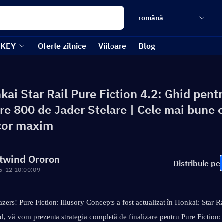
română
-KEY
Oferte zilnice
Viitoare
Blog
ai Star Rail Pure Fiction 4.2: Ghid pent
re 800 de Jader Stelare | Cele mai bune 
cor maxim
twind Ororon
Distribuie pe
5-12 10:00:09
lazers! Pure Fiction: Illusory Concepts a fost actualizat în Honkai: Star Ra
id, vă vom prezenta strategia completă de finalizare pentru Pure Fiction: 