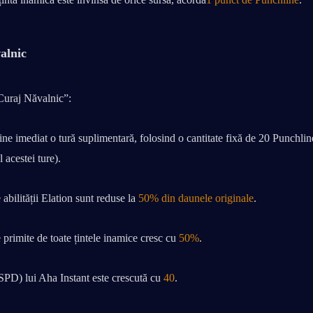
alnic
„Curaj Năvalnic”:
ne imediat o tură suplimentară, folosind o cantitate fixă de 20 Punchlin
l acestei ture).
abilității Elation sunt reduse la 
50% din daunele originale
.
primite de toate țintele inamice cresc cu 
50%
.
SPD) lui Aha Instant este crescută cu 
40
.