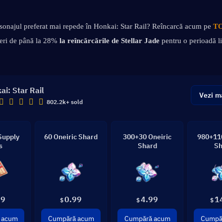
rsonajul preferat mai repede în Honkai: Star Rail? Reîncarcă acum pe 
TO
ceri de până la 28% 
la reîncărcările de Stellar Jade
 pentru o perioadă l
ai: Star Rail
Vezi m
802.2k+ sold
Supply
60 Oneiric Shard
300+30 Oneiric
980+110
s
Shard
Sh
99
0.99
4.99
1
$
$
$
 acum
Cumpără acum
Cumpără acum
Cumpă