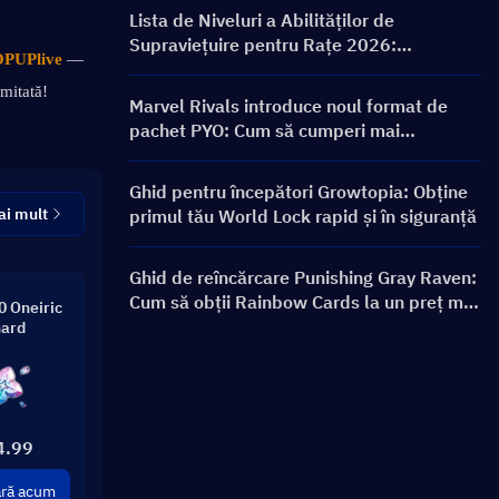
recompense
Lista de Niveluri a Abilităților de
Supraviețuire pentru Rațe 2026:
PUPlive
 — 
Clasamentul Celor Mai Bune Abilități și
Ghid de Construcție
imitată!
Marvel Rivals introduce noul format de
pachet PYO: Cum să cumperi mai
inteligent în actualizarea magazinului din
Sezonul 9.5
Ghid pentru începători Growtopia: Obține
ai mult
primul tău World Lock rapid și în siguranță
Ghid de reîncărcare Punishing Gray Raven:
Cum să obții Rainbow Cards la un preț mai
 Oneiric
bun?
ard
4.99
ră acum