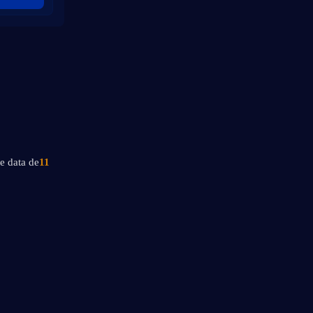
pe data de
11 