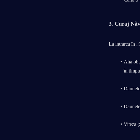
3. Curaj Năv
La intrarea în 
Aha obți
în timpu
Daunele 
Daunele 
Viteza (