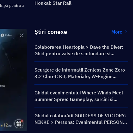
Honkai: Star Rail
ipă pentru a 
Știri conexe
More
Colaborarea Heartopia × Dave the Diver:
Ghid pentru valve de scufundare și
recompense
Scurgere de informații Zenless Zone Zero
3.2 Claret: Kit, Materiale, W-Engine
Semnătură și Mindscape Cinema
Ghidul evenimentului Where Winds Meet
Summer Spree: Gameplay, sarcini și
recompense
Ghidul colaborării GODDESS OF VICTORY:
NIKKE × Persona: Evenimentul PERSONA
ON FRONTLINE, personaje, bannere și