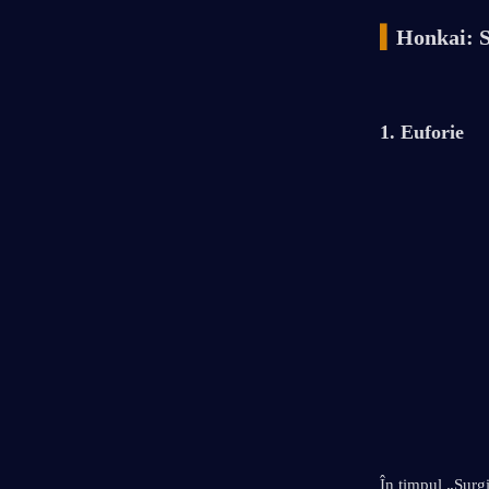
▍
Honkai: S
1. Euforie
În timpul „Surgi