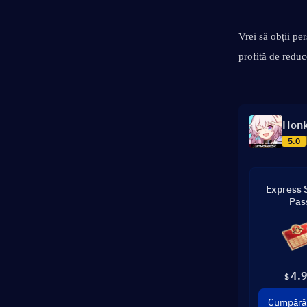
Vrei să obții pe
profită de redu
Honk
5.0
Express 
Pas
4.
$
Cumpără