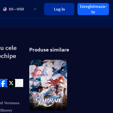
Inregistreaza-
Log in
US - USD
te
ru cele
Produse similare
echipe
il Versiunea 
Illusory 