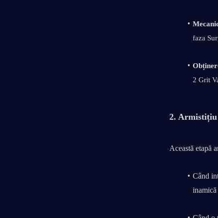
Mecanic
faza Sur
Obținer
2 Grit V
2. Armistiți
Această etapă ar
Când int
inamică 
Când o ț