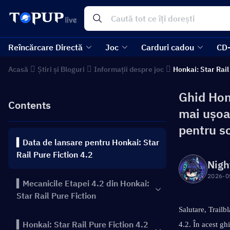
Reîncărcare Directă
Joc
Carduri cadou
CD
Acasă
Știri și Bloguri
Informații despre joc
Honkai: Star Rail
Ghid Honk
Contents
mai ușoa
pentru s
▍Data de lansare pentru Honkai: Star
Rail Pure Fiction 4.2
Nigh
2026-0
▍Mecanicile Etapei 4.2 din Honkai:
Star Rail Pure Fiction
Salutare, Trailb
▍Honkai: Star Rail Pure Fiction 4.2
4.2. În acest gh