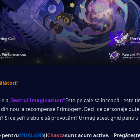
ălători!
ie a
„Teatrul Imaginarium”
Este pe cale să înceapă - este ti
i din nou la recompense Primogem. Deci, ce personaje putem 
e? Și ce șefi trebuie să provocăm? Urmați acest ghid pentru a
 pentru
MUALANI
şi
Chasca
sunt acum active. - Pregătește