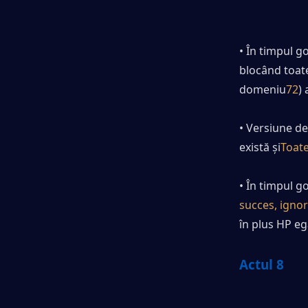
• În timpul g
blocând toat
domeniu
72
)
• Versiune d
există și
Toate
• În timpul g
succes, ignor
în plus HP eg
Actul 8