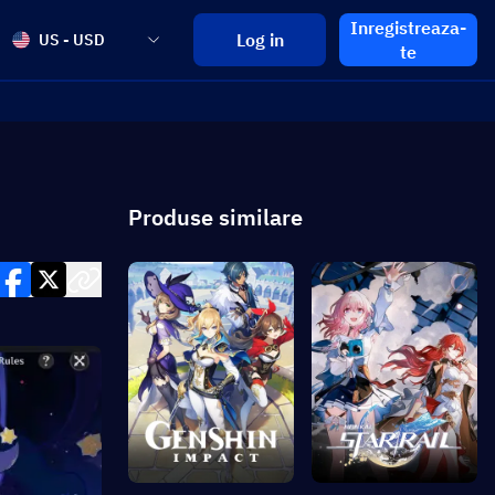
Inregistreaza-
Log in
US - USD
te
Produse similare