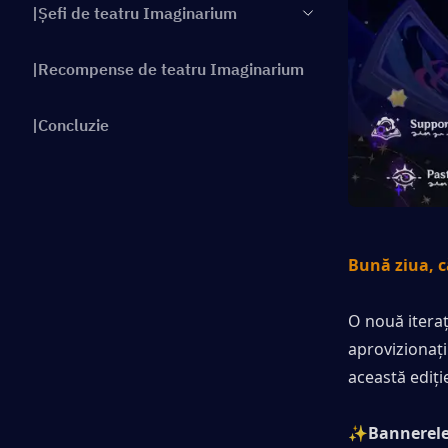
|Șefi de teatru Imaginarium
|Recompense de teatru Imaginarium
|Concluzie
Bună ziua, c
O nouă iteraț
aprovizionaț
această ediți
✨
Bannerele