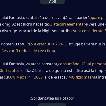
olului Fantasia, scutul său de frecvență va fi barieră
apare pe
e dmg. Acest lucru necesită
53 atacuri elementare
(Versiune 
 a distruge. Atacuri de la Nightsoul-atribut
sunt considerate 3
e domeniu totul
RES a crescut la 70%
. Distruge bariera nul în 
 Res vor fi reduse de ceva timp.
olului Fantasia, va ataca constant,
consumând HP -ul personaju
ând scuturile
. Dacă bariera de gol nu este distrusă la timp,
al cu
60% Max HP + 3000
, și de -a face
DMG fizic masiv
la înt
„Solidaritatea lui Potapo”