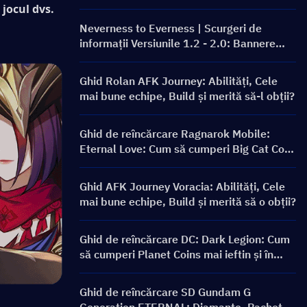
bun?
 jocul dvs. 
Neverness to Everness | Scurgeri de
informații Versiunile 1.2 - 2.0: Bannere
viitoare și Roadmap!
Ghid Rolan AFK Journey: Abilități, Cele
mai bune echipe, Build și merită să-l obții?
Ghid de reîncărcare Ragnarok Mobile:
Eternal Love: Cum să cumperi Big Cat Coin
la un preț mai bun?
Ghid AFK Journey Voracia: Abilități, Cele
mai bune echipe, Build și merită să o obții?
Ghid de reîncărcare DC: Dark Legion: Cum
să cumperi Planet Coins mai ieftin și în
siguranță
Ghid de reîncărcare SD Gundam G