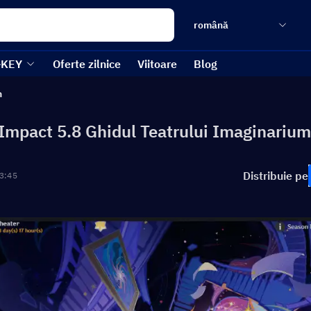
română
-KEY
Oferte zilnice
Viitoare
Blog
n
Impact 5.8 Ghidul Teatrului Imaginarium
Distribuie pe
3:45