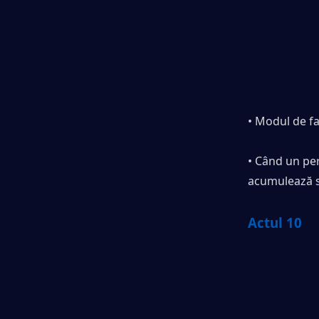
• Modul de faț
• Când un per
acumulează su
Actul 10