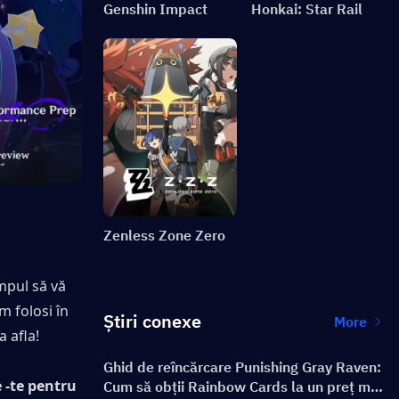
Genshin Impact
Honkai: Star Rail
Zenless Zone Zero
mpul să vă 
folosi în 
Știri conexe
More
 afla!
Ghid de reîncărcare Punishing Gray Raven:
 -te pentru 
Cum să obții Rainbow Cards la un preț mai