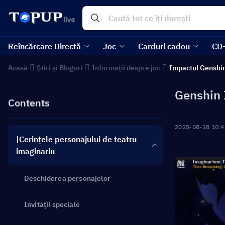
Reîncărcare Directă
Joc
Carduri cadou
CD
Acasă
Știri și Bloguri
Informații despre joc
Impactul Genshi
Genshin 
Contents
2025-08-28 10:4
|Cerințele personajului de teatru
imaginariu
Deschiderea personajelor
Invitații speciale