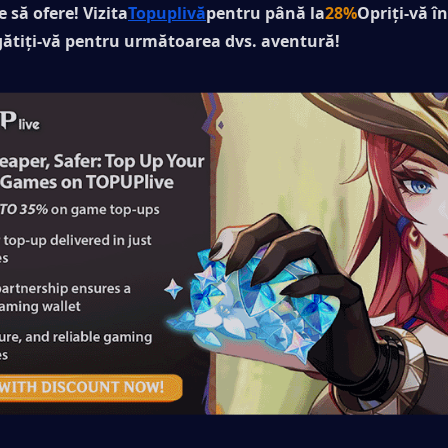
e să ofere! Vizita
Topuplivă
pentru până la
28%
Opriți-vă în
egătiți-vă pentru următoarea dvs. aventură!