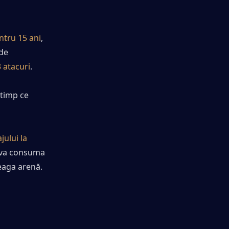
ntru 15 ani
, 
de 
 atacuri
.
timp ce 
lui la 
 va consuma 
reaga arenă.