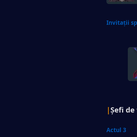
Invitații s
|
Șefi d
Actul 3