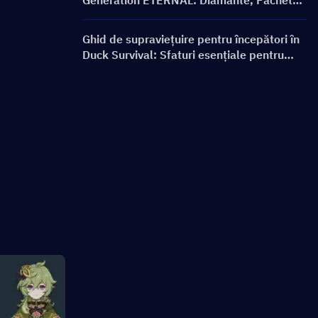
Generation ETERNAL: Diamante, Pachete
Limit Break, Prețuri și Metode de
Reîncărcare
Ghid de supraviețuire pentru începători în
Duck Survival: Sfaturi esențiale pentru
jucătorii noi