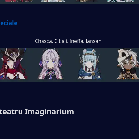
peciale
Chasca, Citlali, Ineffa, Iansan
e teatru Imaginarium