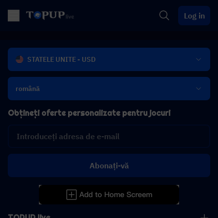
Log in
STATELE UNITE - USD
română
Obțineți oferte personalizate pentru jocuri
Abonați-vă
TOPUP live