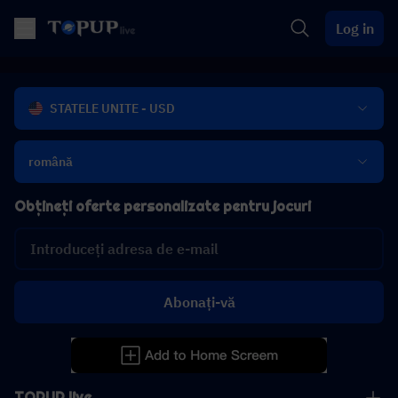
Log in
STATELE UNITE - USD
română
Obțineți oferte personalizate pentru jocuri
Abonați-vă
TOPUP live