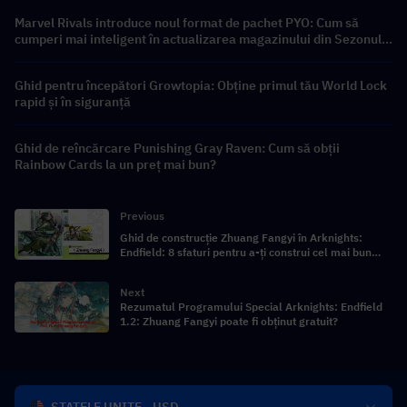
Marvel Rivals introduce noul format de pachet PYO: Cum să
cumperi mai inteligent în actualizarea magazinului din Sezonul
9.5
Ghid pentru începători Growtopia: Obține primul tău World Lock
rapid și în siguranță
Ghid de reîncărcare Punishing Gray Raven: Cum să obții
Rainbow Cards la un preț mai bun?
Previous
Ghid de construcție Zhuang Fangyi în Arknights:
Endfield: 8 sfaturi pentru a-ți construi cel mai bun
Zhuang Fangyi
Next
Rezumatul Programului Special Arknights: Endfield
1.2: Zhuang Fangyi poate fi obținut gratuit?