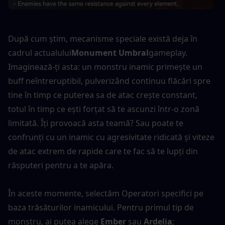
După cum știm, mecanisme speciale există deja în 
cadrul actualului
Monument Umbral
gameplay. 
Imaginează-ți asta: un monstru inamic primește un 
buff neîntreruptibil, pulverizând continuu flăcări spre 
tine în timp ce puterea sa de atac crește constant, 
totul în timp ce ești forțat să te ascunzi într-o zonă 
limitată. Îți provoacă asta teamă? Sau poate te 
confrunți cu un inamic cu agresivitate ridicată și viteze 
de atac extrem de rapide care te fac să te lupți din 
răsputeri pentru a te apăra.
În aceste momente, selectăm Operatori specifici pe 
baza trăsăturilor inamicului. Pentru primul tip de 
monstru, ai putea alege 
Ember
 sau 
Ardelia
; 