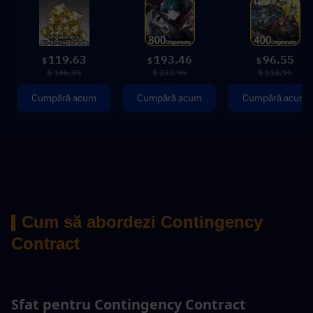
119.63
193.46
96.55
$
$
$
$ 146.95
$ 232.95
$ 118.96
Cumpără acum
Cumpără acum
Cumpără acum
Cum să abordezi Contingency 
▍
Contract
Sfat pentru Contingency Contract