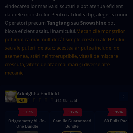
vindecarea lor masivă și scuturile pot atenua eficient 
daunele monstrului. Pentru al doilea tip, alegerea unor 
Operatori precum 
Tangtang
 sau 
Snowshine
 pot 
bloca eficient asaltul inamicului.
Mecanicile monștrilor 
pot implica mai mult decât simple creșteri ale HP-ului 
sau ale puterii de atac; acestea ar putea include, de 
asemenea, stări neîntreruptibile, viteză de mișcare 
crescută, viteze de atac mai mari și diverse alte 
mecanici
Arknights: Endfield
4.5
142.5k+ sold
- 19%
- 17%
- 19%
Origeometry All-In-
Camille Guaranteed
60 Pulls Pack
One Bundle
Bundle