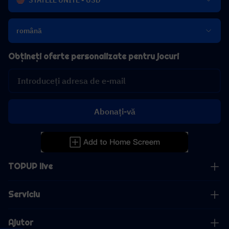
STATELE UNITE - USD
română
Obțineți oferte personalizate pentru jocuri
Abonați-vă
TOPUP live
Serviciu
Ajutor