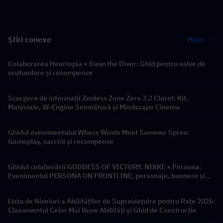
Știri conexe
More
Colaborarea Heartopia × Dave the Diver: Ghid pentru valve de
scufundare și recompense
Scurgere de informații Zenless Zone Zero 3.2 Claret: Kit,
Materiale, W-Engine Semnătură și Mindscape Cinema
Ghidul evenimentului Where Winds Meet Summer Spree:
Gameplay, sarcini și recompense
Ghidul colaborării GODDESS OF VICTORY: NIKKE × Persona:
Evenimentul PERSONA ON FRONTLINE, personaje, bannere și
recompense
Lista de Niveluri a Abilităților de Supraviețuire pentru Rațe 2026:
Clasamentul Celor Mai Bune Abilități și Ghid de Construcție