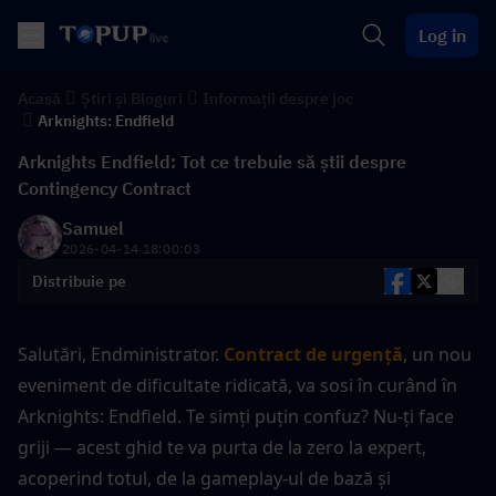
Log in
Acasă
Știri și Bloguri
Informații despre joc
Arknights: Endfield
Arknights Endfield: Tot ce trebuie să știi despre
Contingency Contract
Samuel
2026-04-14 18:00:03
Distribuie pe
Salutări, Endministrator.
Contract de urgență
, un nou 
eveniment de dificultate ridicată, va sosi în curând în 
Arknights: Endfield. Te simți puțin confuz? Nu-ți face 
griji — acest ghid te va purta de la zero la expert, 
acoperind totul, de la gameplay-ul de bază și 