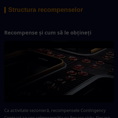
Structura recompenselor
▍
Recompense și cum să le obțineți
Ca activitate sezonieră, recompensele Contingency 
Contract se vor reîmprospăta cu fiecare ciclu. Fiecare 