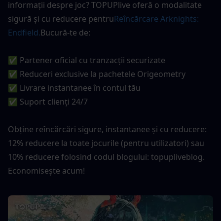
informații despre joc? TOPUPlive oferă o modalitate 
sigură și cu reducere pentru
Reîncărcare Arknights: 
Endfield.
Bucură-te de:
✅ Partener oficial cu tranzacții securizate
✅ Reduceri exclusive la pachetele Origeometry 
✅ Livrare instantanee în contul tău
✅ Suport clienți 24/7
Obține reîncărcări sigure, instantanee și cu reducere: 
12% reducere la toate jocurile (pentru utilizatori) sau 
10% reducere folosind codul blogului: topupliveblog. 
Economisește acum!