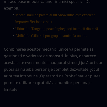
miraculoase împotriva unor inamici specifici. De 
exemplu:
Mecanismul de parare al lui Snowshine este excelent 
Berbec greu
împotriva
.
Ultima lui Tangtang poate îngheța toți inamicii din rază.
Abilitățile Gilbertei pot grupa inamicii la un loc.
Combinarea acestor mecanici unice vă permite să 
gestionați o varietate de monștri. În plus, deoarece 
acesta este evenimentul inaugural și mulți jucători s-ar 
putea să nu aibă personaje complet dezvoltate, jocul 
ar putea introduce „Operatori de Probă” sau ar putea 
permite utilizarea gratuită a anumitor personaje 
limitate.