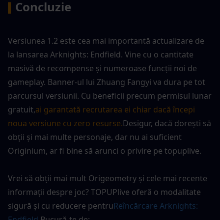
Concluzie
▍
Versiunea 1.2 este cea mai importantă actualizare de 
la lansarea Arknights: Endfield. Vine cu o cantitate 
masivă de recompense și numeroase funcții noi de 
gameplay. Banner-ul lui Zhuang Fangyi va dura pe tot 
parcursul versiunii. Cu beneficii precum permisul lunar 
gratuit,
ai garantată recrutarea ei chiar dacă începi 
noua versiune cu zero resurse.
Desigur, dacă dorești să 
obții și mai multe personaje, dar nu ai suficient 
Originium, ar fi bine să arunci o privire pe topuplive.
Vrei să obții mai mult Origeometry și cele mai recente 
informații despre joc? TOPUPlive oferă o modalitate 
sigură și cu reducere pentru
Reîncărcare Arknights: 
Endfield.
Bucură-te de: