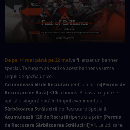
De pe 14 mai până pe 22 mai
va fi lansat un banner 
special. Te rugăm să reții că acest banner va urma 
reguli de gacha unice.
Acumulează 60 de Recrutări
pentru a primi
[Permis de 
Recrutare de Bază] ×10
ca bonus. Această regulă se 
aplică o singură dată în timpul evenimentului 
Sărbătoarea Strălucirii
 de Recrutare Specială.
Acumulează 120 de Recrutări
pentru a primi
[Permis 
de Recrutare Sărbătoarea Strălucirii] ×1
. La utilizare, 