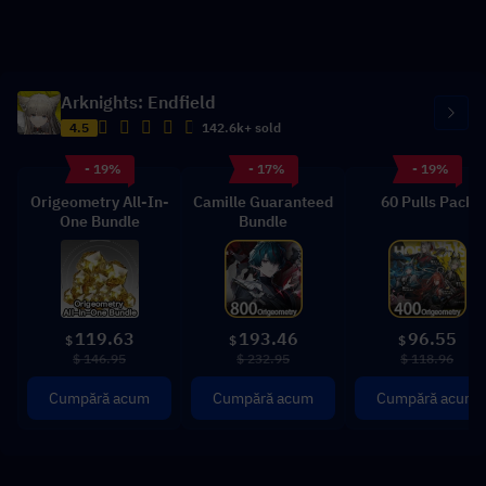
Arknights: Endfield
4.5
142.6k+ sold
- 19%
- 17%
- 19%
Origeometry All-In-
Camille Guaranteed
60 Pulls Pack
One Bundle
Bundle
119.63
193.46
96.55
$
$
$
$ 146.95
$ 232.95
$ 118.96
Cumpără acum
Cumpără acum
Cumpără acum