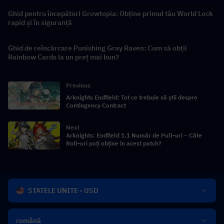
Ghid pentru începători Growtopia: Obține primul tău World Lock
rapid și în siguranță
Ghid de reîncărcare Punishing Gray Raven: Cum să obții
Rainbow Cards la un preț mai bun?
Previous
Arknights Endfield: Tot ce trebuie să știi despre
Contingency Contract
Next
Arknights: Endfield 1.1 Număr de Pull-uri – Câte
Roll-uri poți obține în acest patch?
STATELE UNITE - USD
română