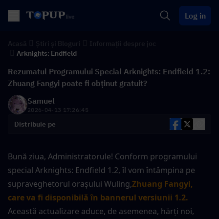
Log in
Acasă
Știri și Bloguri
Informații despre joc
Arknights: Endfield
Rezumatul Programului Special Arknights: Endfield 1.2:
Zhuang Fangyi poate fi obținut gratuit?
Samuel
2026-04-13 17:26:45
Distribuie pe
Bună ziua, Administratorule! Conform programului 
special Arknights: Endfield 1.2, îl vom întâmpina pe 
supraveghetorul orașului Wuling,
Zhuang Fangyi, 
care va fi disponibilă în bannerul versiunii 1.2.
Această actualizare aduce, de asemenea, hărți noi, 