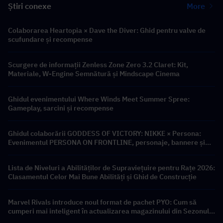
Știri conexe
More
Colaborarea Heartopia × Dave the Diver: Ghid pentru valve de
scufundare și recompense
Scurgere de informații Zenless Zone Zero 3.2 Claret: Kit,
Materiale, W-Engine Semnătură și Mindscape Cinema
Ghidul evenimentului Where Winds Meet Summer Spree:
Gameplay, sarcini și recompense
Ghidul colaborării GODDESS OF VICTORY: NIKKE × Persona:
Evenimentul PERSONA ON FRONTLINE, personaje, bannere și
recompense
Lista de Niveluri a Abilităților de Supraviețuire pentru Rațe 2026:
Clasamentul Celor Mai Bune Abilități și Ghid de Construcție
Marvel Rivals introduce noul format de pachet PYO: Cum să
cumperi mai inteligent în actualizarea magazinului din Sezonul
9.5