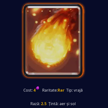
Cost:
 4
   Raritate:
Rar
  Tip: vrajă
Rază:
 2.5
  Țintă: aer și sol