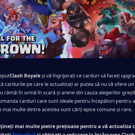
ceput
Clash Royale
 și vă îngrijorați ce carduri să faceți upgra
că cardurile pe care le actualizați ar putea să nu vă ofere un 
 nu rămâi în urmă în scară și arene din cauza alegerilor greșit
comanda carduri care sunt ideale pentru începători pentru a 
 mai multe dintre acestea sunt cărți epice comune și rare.
bțineți mai multe pietre prețioase pentru a vă actualiza c
itați 
Topuplivă
 și obțineți o reducere la încărcarea Clash