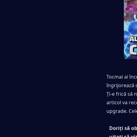
Tocmai ai în
îngrijorează 
Ți-e frică să
articol va re
upgrade. Cele
Doriți să o
uitați să viz