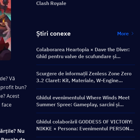
Clash Royale
Știri conexe
More
Colaborarea Heartopia × Dave the Diver:
Ghid pentru valve de scufundare și
recompense
Scurgere de informații Zenless Zone Zero
de? Vă 
3.2 Claret: Kit, Materiale, W-Engine
profit bun? 
Semnătură și Mindscape Cinema
e? Acest 
Ghidul evenimentului Where Winds Meet
face 
Summer Spree: Gameplay, sarcini și
recompense
Ghidul colaborării GODDESS OF VICTORY:
NIKKE × Persona: Evenimentul PERSONA
ărțile?
Nu 
ON FRONTLINE, personaje, bannere și
 Royale de 