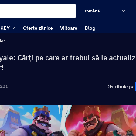
română
-KEY
Oferte zilnice
Viitoare
Blog
lor
ale: Cărți pe care ar trebui să le actualiz
r!
Distribuie pe
2:21