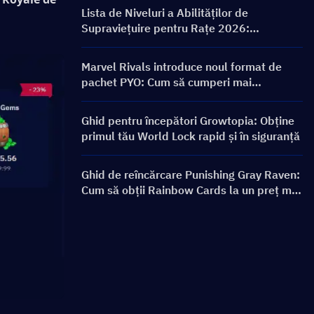
recompense
Lista de Niveluri a Abilităților de
Supraviețuire pentru Rațe 2026:
Clasamentul Celor Mai Bune Abilități și
Ghid de Construcție
Marvel Rivals introduce noul format de
pachet PYO: Cum să cumperi mai
inteligent în actualizarea magazinului din
Sezonul 9.5
Ghid pentru începători Growtopia: Obține
primul tău World Lock rapid și în siguranță
Ghid de reîncărcare Punishing Gray Raven:
Cum să obții Rainbow Cards la un preț mai
bun?