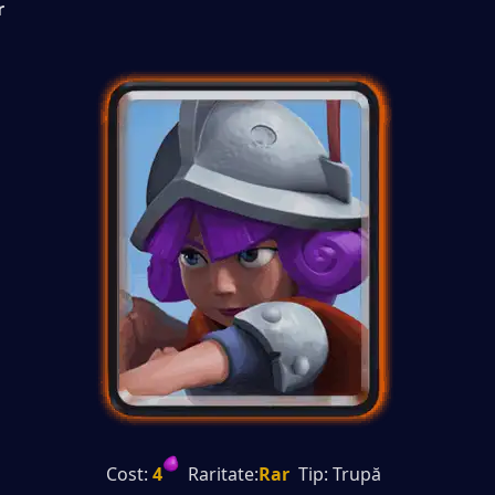
r
Cost:
 4
  Raritate:
Rar
  Tip: Trupă