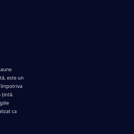
daune 
ă, este un 
 împotriva 
țintă. 
iile 
izat ca 