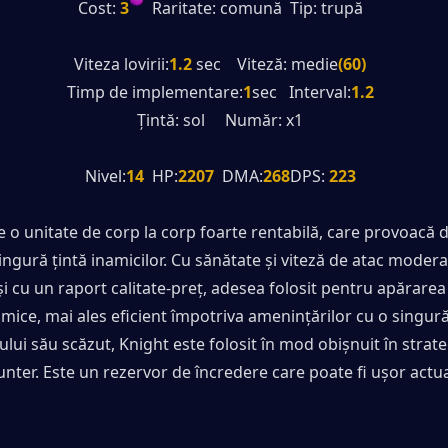
Cost:
 3
  Raritate: comună  Tip: trupă
Viteza lovirii:
1.2
 sec    Viteză: medie
(60)
Timp de implementare:
1
sec   Interval:
1.2
Țintă: sol     Număr: x1
Nivel:
14
  HP:
2207
  DMA:
268
DPS:
 223
e o unitate de corp la corp foarte rentabilă, care provoacă 
singură țintă inamicilor. Cu sănătate și viteză de atac moderat
și cu un raport calitate-preț, adesea folosit pentru apărarea
amice, mai ales eficient împotriva amenințărilor cu o singură 
lui său scăzut, Knight este folosit în mod obișnuit în strateg
nter. Este un rezervor de încredere care poate fi ușor actual