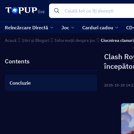
Reîncărcare Directă
Joc
Carduri cadou
CD
Acasă
Știri și Bloguri
Informații despre joc
Ciocnirea clanuri
Clash Roy
Contents
începăto
Concluzie
2025-10-20 14:2