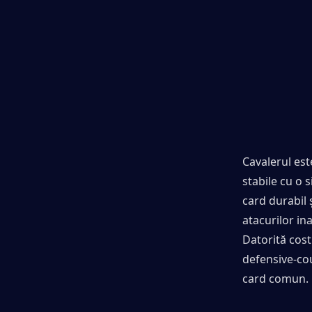
Cavalerul est
stabile cu o 
card durabil 
atacurilor in
Datorită costu
defensive-cou
card comun.