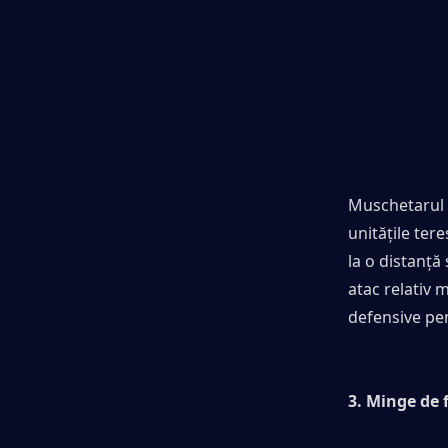
Muschetarul e
unitățile tere
la o distanță 
atac relativ 
defensive pen
3. Minge de 