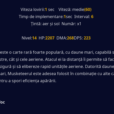
Viteza lovirii:
1
 sec    Viteză: medie
(60)
Timp de implementare:
1
sec  Interval: 
6
Țintă: aer și sol  Număr: x1
Nivel:
14
  HP:
2207
  DMA:
268
DPS:
 223
ste o carte rară foarte populară, cu daune mari, capabilă să
stre, cât și cele aeriene. Atacul ei la distanță îi permite să f
sigură și să elibereze rapid unitățile aeriene. Datorită daune
mari, Musketeerul este adesea folosit în combinație cu alte că
tru a spori eficiența apărării.
foc