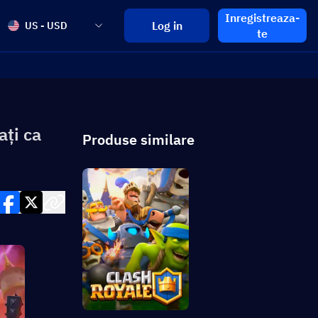
Inregistreaza-
Log in
US - USD
te
ați ca
Produse similare