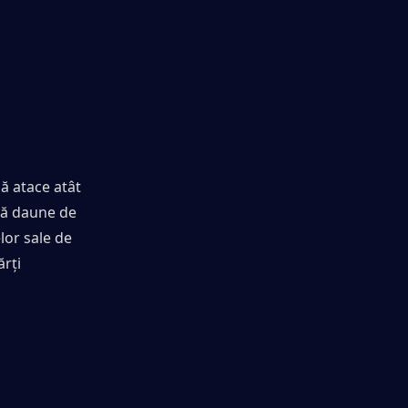
 atace atât 
acă daune de 
lor sale de 
rți 