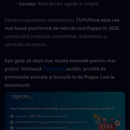
Cocodp
: Reîncărcări rapide și simple
Pentru majoritatea utilizatorilor, 
TOPUPlive este cea 
mai bună platformă de reîncărcare Poppo în 2026
, 
combinând prețurile competitive, fiabilitatea și 
serviciile excelente.
Ești gata să obții mai multe monede pentru mai 
puțin? Vizitează 
TOPUPlive
astăzi, profită de 
promoțiile actuale și bucură-te de Poppo Live la 
maximum!