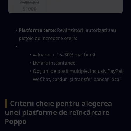
Platforme terțe
: Revânzătorii autorizați sau 
piețele de încredere oferă:
valoare cu 15–30% mai bună
Livrare instantanee
Opțiuni de plată multiple, inclusiv PayPal, 
WeChat, carduri și transfer bancar local
▍
Criterii cheie pentru alegerea 
unei platforme de reîncărcare 
Poppo