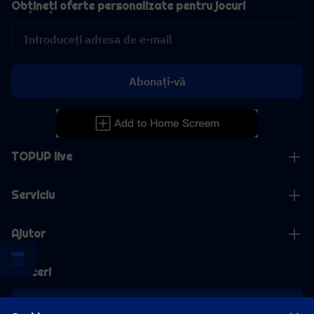
Obțineți oferte personalizate pentru jocuri
Abonați-vă
TOPUP live
Serviciu
Ajutor
Afaceri
cooperare