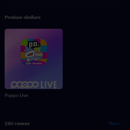
Produse similare
Poppo Live
Știri conexe
More