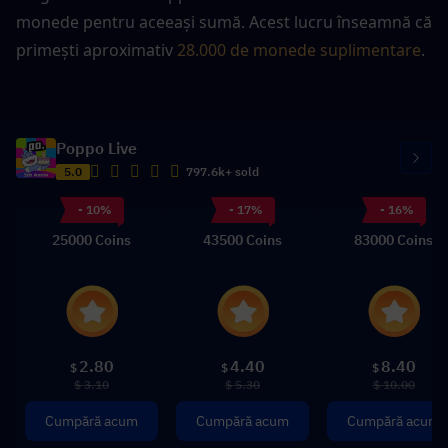
monede pentru aceeași sumă. Acest lucru înseamnă că 
primești aproximativ 
28.000 de monede suplimentare
. 
Poppo Live
5.0
797.6k+ sold
- 10%
- 17%
- 16%
25000 Coins
43500 Coins
83000 Coins
2.80
4.40
8.40
$
$
$
$ 3.10
$ 5.30
$ 10.00
Cumpără acum
Cumpără acum
Cumpără acum