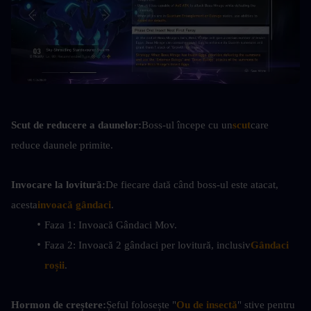
Scut de reducere a daunelor:
Boss-ul începe cu un
scut
care 
reduce daunele primite.
Invocare la lovitură:
De fiecare dată când boss-ul este atacat, 
acesta
invoacă gândaci
.
Faza 1: Invoacă Gândaci Mov.
Faza 2: Invoacă 2 gândaci per lovitură, inclusiv
Gândaci 
roșii
.
Hormon de creștere:
Șeful folosește "
Ou de insectă
" stive pentru 