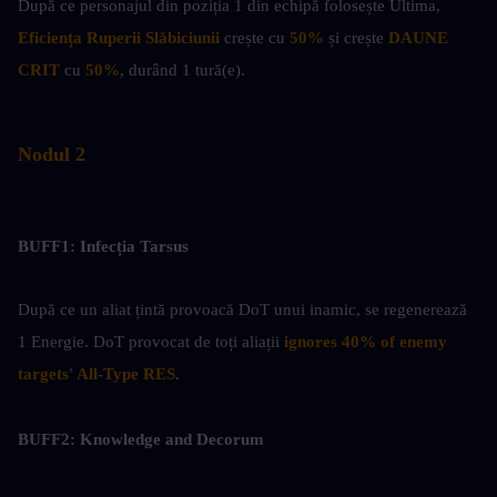
După ce personajul din poziția 1 din echipă folosește Ultima, 
Eficiența Ruperii Slăbiciunii 
crește cu 
50%
 și crește 
DAUNE 
CRIT
 cu
 50%
, durând 1 tură(e).
Nodul 2
BUFF1: Infecția Tarsus
După ce un aliat țintă provoacă DoT unui inamic, se regenerează 
1 Energie. DoT provocat de toți aliații
 ignores 40% of enemy 
targets' All-Type RES
.
BUFF2: Knowledge and Decorum