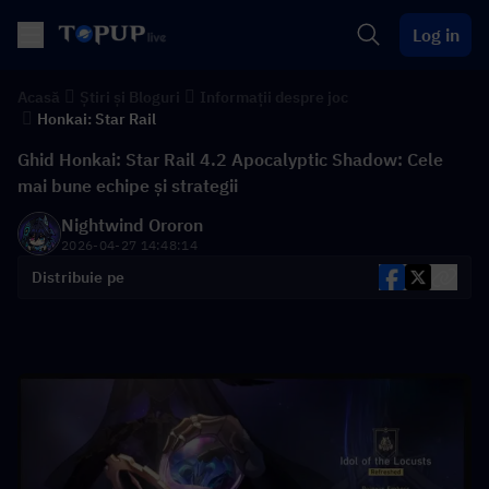
Log in
Acasă
Știri și Bloguri
Informații despre joc
Honkai: Star Rail
Ghid Honkai: Star Rail 4.2 Apocalyptic Shadow: Cele
mai bune echipe și strategii
Nightwind Ororon
2026-04-27 14:48:14
Distribuie pe