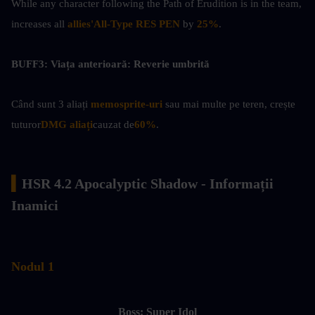
While any character following the Path of Erudition is in the team, 
increases all 
allies'All-Type RES PEN
 by 
25%
.
BUFF3: Viața anterioară: Reverie umbrită
Când sunt 3 aliați
 memosprite-uri 
sau mai multe pe teren, crește 
tuturor
DMG aliați
cauzat de
60%
.
▍
HSR 4.2 Apocalyptic Shadow - Informații 
Inamici
Nodul 1
Boss: Super Idol