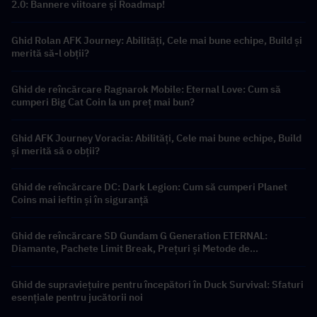
2.0: Bannere viitoare și Roadmap!
Ghid Rolan AFK Journey: Abilități, Cele mai bune echipe, Build și
merită să-l obții?
Ghid de reîncărcare Ragnarok Mobile: Eternal Love: Cum să
cumperi Big Cat Coin la un preț mai bun?
Ghid AFK Journey Voracia: Abilități, Cele mai bune echipe, Build
și merită să o obții?
Ghid de reîncărcare DC: Dark Legion: Cum să cumperi Planet
Coins mai ieftin și în siguranță
Ghid de reîncărcare SD Gundam G Generation ETERNAL:
Diamante, Pachete Limit Break, Prețuri și Metode de
Reîncărcare
Ghid de supraviețuire pentru începători în Duck Survival: Sfaturi
esențiale pentru jucătorii noi