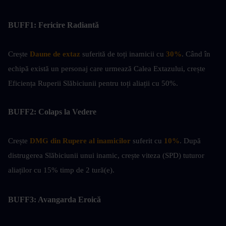
BUFF1: Fericire Radiantă
Crește
Daune de extaz
 suferită de toți inamicii cu 
30%
. Când în 
echipă există un personaj care urmează Calea Extazului, crește 
Eficiența Ruperii Slăbiciunii pentru toți aliații cu 50%.
BUFF2: Colaps la Vedere
Crește 
DMG din Rupere al inamicilor
 suferit cu 
10%
. După 
distrugerea Slăbiciunii unui inamic, crește viteza (SPD) tuturor 
aliaților cu 15% timp de 2 tură(e).
BUFF3: Avangarda Eroică