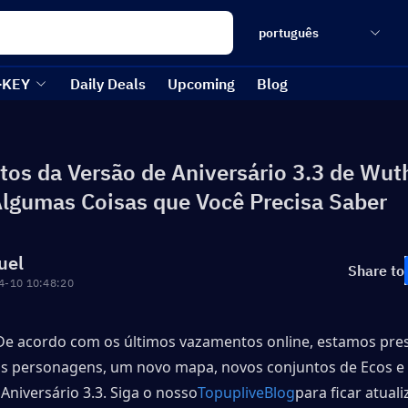
português
-KEY
Daily Deals
Upcoming
Blog
os da Versão de Aniversário 3.3 de Wut
lgumas Coisas que Você Precisa Saber
uel
Share to
4-10 10:48:20
 De acordo com os últimos vazamentos online, estamos prest
s personagens, um novo mapa, novos conjuntos de Ecos e n
Aniversário 3.3. Siga o nosso
TopupliveBlog
para ficar atual