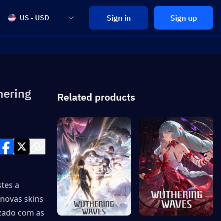
Sign in
Sign up
US - USD
hering
Related products
es a 
ovas skins 
izado com as 