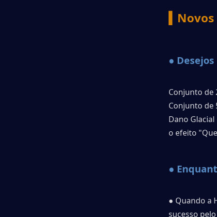
▍Novos 
● Desejos 
Conjunto de 
Conjunto de 
Dano Glacia
o efeito "Qu
● Enquanto
● Quando a H
sucesso pelo 