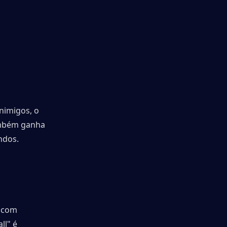
imigos, o 
mbém ganha 
ndos.
 com 
l" é 