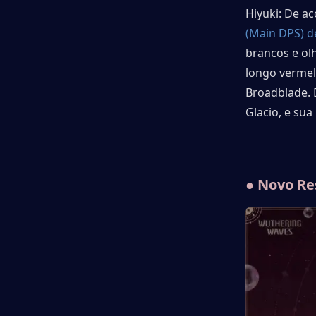
Hiyuki: De a
(Main DPS) d
brancos e ol
longo vermel
Broadblade. 
Glacio, e su
● Novo Re