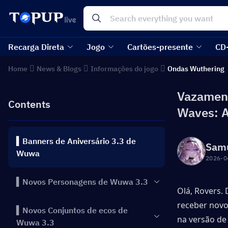
Recarga Direta
Jogo
Cartões-presente
CD
Home
News & Blogs
Informações do jogo
Ondas Wuthering
Vazament
Contents
Waves: A
▍Banners de Aniversário 3.3 de
Sam
Wuwa
2026-0
▍Novos Personagens de Wuwa 3.3
Olá, Rovers.
receber novo
▍Novos Conjuntos de ecos de
na versão de 
Wuwa 3.3