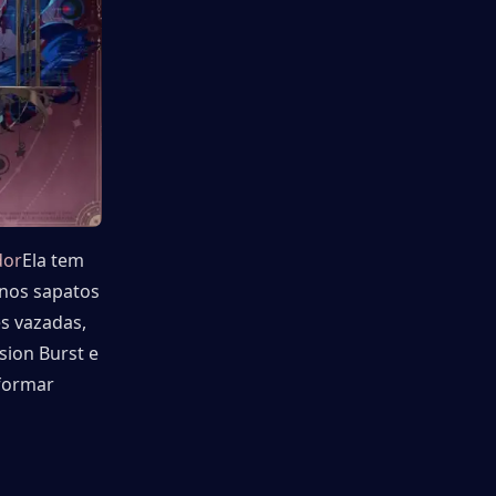
dor
Ela tem 
nos sapatos 
 vazadas, 
ion Burst e 
formar 