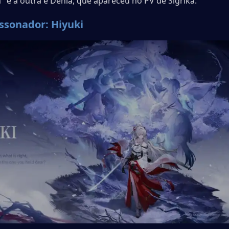
" e a outra é Denia, que apareceu no PV de Sigrika.
ssonador: Hiyuki