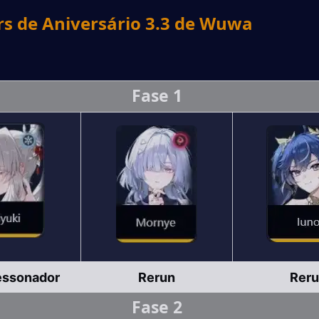
s de Aniversário 3.3 de Wuwa
Fase 1
essonador
Rerun
Rer
Fase 2