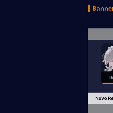
▍Banner
Novo R