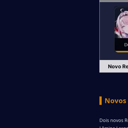
Novo R
▍Novos 
Dois novos R