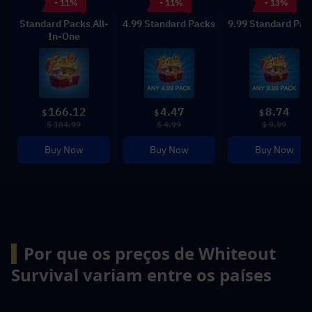
- 11%
- 11%
- 13%
Standard Packs All-
4.99 Standard Packs
9.99 Standard Pac
In-One
166.12
4.47
8.74
$
$
$
$ 184.99
$ 4.99
$ 9.99
Buy Now
Buy Now
Buy Now
▍
Por que os preços de Whiteout 
Survival variam entre os países