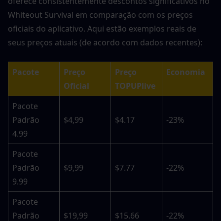
oferece consistentemente descontos significativos no 
Whiteout Survival em comparação com os preços 
oficiais do aplicativo. Aqui estão exemplos reais de 
seus preços atuais (de acordo com dados recentes):
Pacote
Preço 
Preço 
Economia
Oficial
TOPUPlive
Pacote 
Padrão 
$4,99
$4.17
-23%
4.99
Pacote 
Padrão 
$9,99
$7.77
-22%
9.99
Pacote 
Padrão 
$19,99
$15.66
-22%