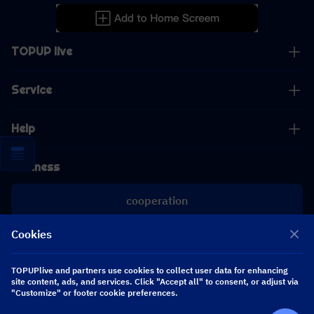
TOPUP live
Service
Help
Business
cooperation
Cookies
[email protected]
[email protected]
TOPUPlive and partners use cookies to collect user data for enhancing
site content, ads, and services. Click "Accept all" to consent, or adjust via
"Customize" or footer cookie preferences.
Follow us