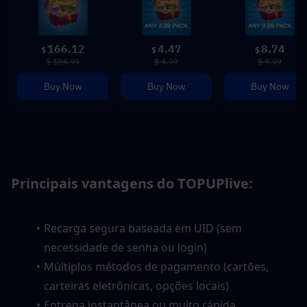
166.12
4.47
8.74
$
$
$
$ 184.99
$ 4.99
$ 9.99
Buy Now
Buy Now
Buy Now
Principais vantagens do TOPUPlive:
Recarga segura baseada em UID (sem 
necessidade de senha ou login)
Múltiplos métodos de pagamento (cartões, 
carteiras eletrônicas, opções locais)
Entrega instantânea ou muito rápida