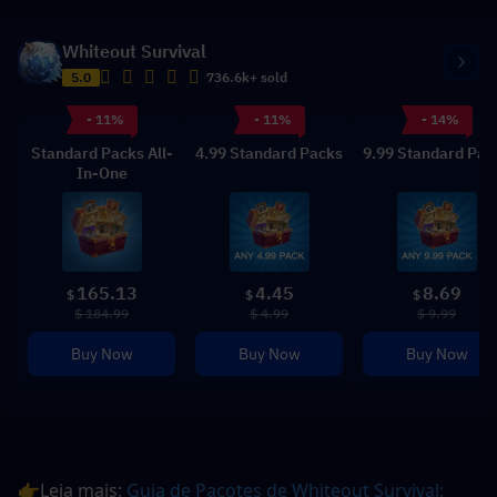
Whiteout Survival
5.0
736.6k+ sold
- 11%
- 11%
- 14%
Standard Packs All-
4.99 Standard Packs
9.99 Standard Pac
In-One
165.13
4.45
8.69
$
$
$
$ 184.99
$ 4.99
$ 9.99
Buy Now
Buy Now
Buy Now
👉Leia mais: 
Guia de Pacotes de Whiteout Survival: 