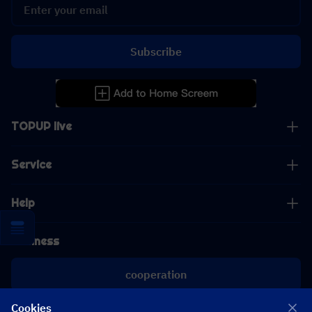
Subscribe
TOPUP live
Service
Help
Business
cooperation
Cookies
[email protected]