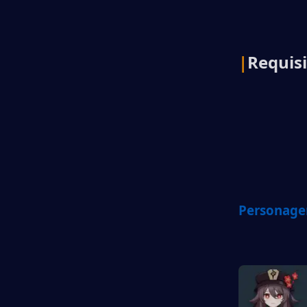
|
Requis
Personage