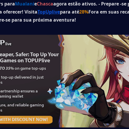
s para
Mualani
e
Chasca
agora estão ativos. - Prepare -se 
 oferecer! Visita
TopUplive
para até
28%
Fora em suas reca
re-se para sua próxima aventura!