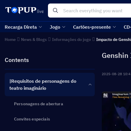
Recarga Direta
Jogo
Cartões-presente
CD
Home
News & Blogs
Informações do jogo
Impacto de Gensh
Genshin 
Contents
2025-08-28 10:4
|Requisitos de personagens do
teatro imaginário
Personagens de abertura
Convites especiais