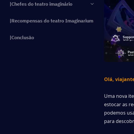
|Chefes do teatro imaginário
|Recompensas do teatro Imaginarium
|Conclusão
Olá, viajant
Uma nova ite
estocar as r
podemos usar
para descobr