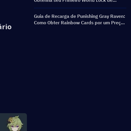
Obtenha seu Primeiro World Lock de
Forma Rápida e Segura
Guia de Recarga de Punishing Gray Raven:
Como Obter Rainbow Cards por um Preço
ário
Melhor?