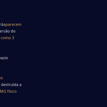
rá
aparecem 
ersão do 
 como 3 
azio 
o 
 destruída a 
MG físico 