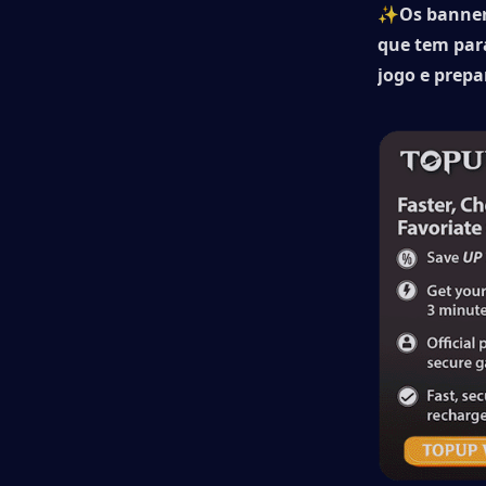
✨
Os banner
que tem para
jogo e prepa