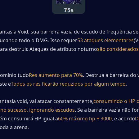
antasia Void, sua barreira vazia de escudo de frequência se
queando todo o DMG. Isso requer
53 ataques elementares
(V
para destruir. Ataques de atributo noturno
são considerados
domínio tudo
Res aumento para 70%
. Destrua a barreira do v
ste e
Todos os res ficarão reduzidos por algum tempo.
antasia void, vai atacar constantemente,
consumindo o HP d
no sucesso, ignorando escudos
. Se a barreira vazia não for
ém consumirá HP igual a
60% máximo hp + 3000
, e acordo
D
toda a arena.