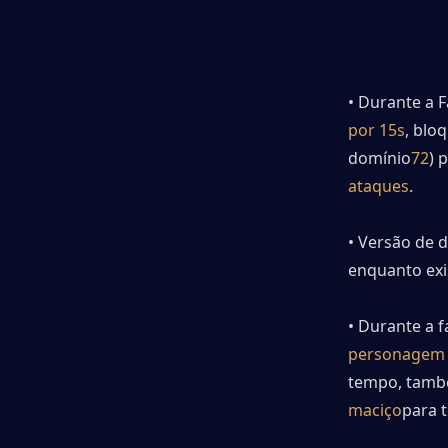
• Durante a F
por 15s
, blo
domínio
72
) 
ataques
.
• Versão de 
enquanto exi
• Durante a f
personagem 
tempo, tamb
maciço
para 