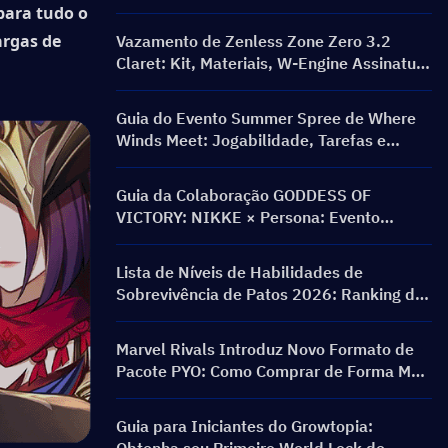
Recompensas
para tudo o 
rgas de 
Vazamento de Zenless Zone Zero 3.2
Claret: Kit, Materiais, W-Engine Assinatura
e Mindscape Cinema
Guia do Evento Summer Spree de Where
Winds Meet: Jogabilidade, Tarefas e
Recompensas
Guia da Colaboração GODDESS OF
VICTORY: NIKKE × Persona: Evento
PERSONA ON FRONTLINE, Personagens,
Banners e Recompensas
Lista de Níveis de Habilidades de
Sobrevivência de Patos 2026: Ranking das
Melhores Habilidades e Guia de Build
Marvel Rivals Introduz Novo Formato de
Pacote PYO: Como Comprar de Forma Mais
Inteligente na Atualização da Loja da
Temporada 9.5
Guia para Iniciantes do Growtopia: