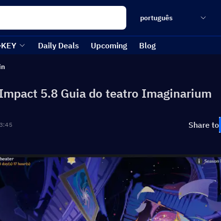
português
-KEY
Daily Deals
Upcoming
Blog
in
Impact 5.8 Guia do teatro Imaginarium
Share to
3:45