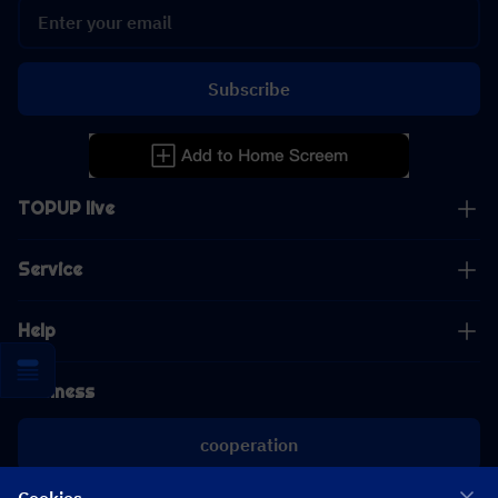
Subscribe
TOPUP live
Service
Help
Business
cooperation
Cookies
[email protected]