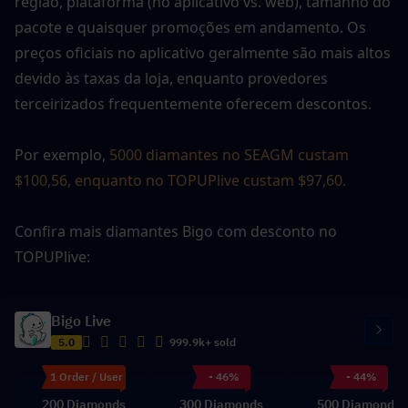
região, plataforma (no aplicativo vs. web), tamanho do 
pacote e quaisquer promoções em andamento. Os 
preços oficiais no aplicativo geralmente são mais altos 
devido às taxas da loja, enquanto provedores 
terceirizados frequentemente oferecem descontos.
Por exemplo, 
5000 diamantes no SEAGM custam 
$100,56, enquanto no TOPUPlive custam $97,60.
Confira mais diamantes Bigo com desconto no 
TOPUPlive: 
Bigo Live
5.0
999.9k+ sold
1 Order / User
- 46%
- 44%
200 Diamonds
300 Diamonds
500 Diamonds