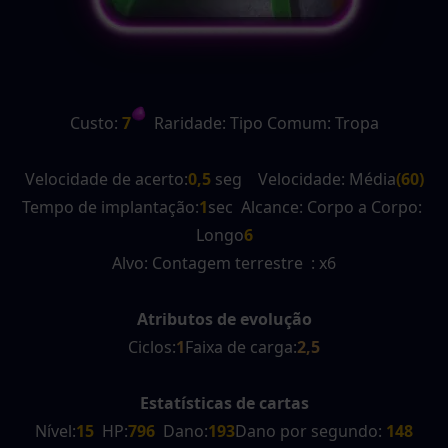
Custo:
 7
  Raridade: Tipo Comum: Tropa
Velocidade de acerto:
0,5
 seg    Velocidade: Média
(60)
Tempo de implantação:
1
sec  Alcance: Corpo a Corpo: 
Longo
6
Alvo: Contagem terrestre  : x6
Atributos de evolução
Ciclos:
1
Faixa de carga:
2,5
Estatísticas de cartas
Nível:
15
  HP:
796
  Dano:
193
Dano por segundo:
 148