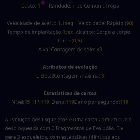
Custo:
 1
   Raridade: Tipo Comum: Tropa
Velocidade de acerto:
1.1
seg    Velocidade: Rápido 
(90)
Tempo de implantação:
1
sec  Alcance: Corpo a corpo: 
Curto
(0,5)
Alvo: Contagem de solo: x3
Atributos de evolução
Ciclos:
2
Contagem máxima:
8
Estatísticas de cartas
Nível:
15
  HP:
119 
 Dano:
119
Dano por segundo:
119
A Evolução dos Esqueletos é uma carta Comum que é 
desbloqueada com 6 Fragmentos de Evolução. Ele 
gera 3 esqueletos, com estatísticas idênticas aos 