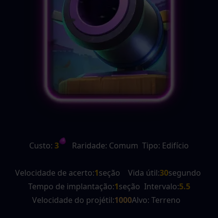
Custo:
 3
   Raridade: Comum  Tipo: Edifício
Velocidade de acerto:
1
seção    Vida útil:
30
segundo 
Tempo de implantação:
1
seção  Intervalo:
5.5
Velocidade do projétil:
1000
Alvo: Terreno   