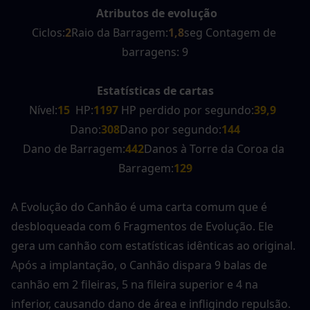
Atributos de evolução
Ciclos:
2
Raio da Barragem:
1,8
seg Contagem de 
barragens: 9
Estatísticas de cartas
Nível:
15
  HP:
1197 
HP perdido por segundo:
39,9
Dano:
308
Dano por segundo:
144
Dano de Barragem:
442
Danos à Torre da Coroa da 
Barragem:
129
A Evolução do Canhão é uma carta comum que é 
desbloqueada com 6 Fragmentos de Evolução. Ele 
gera um canhão com estatísticas idênticas ao original. 
Após a implantação, o Canhão dispara 9 balas de 
canhão em 2 fileiras, 5 na fileira superior e 4 na 
inferior, causando dano de área e infligindo repulsão.