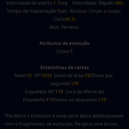
Velocidade de acerto:
1.1
seg    Velocidade: Rápido 
(90)
Tempo de implantação:
1
sec  Alcance: Corpo a corpo: 
Curto
(0,5)
Alvo: Terreno 
Atributos de evolução
Ciclos:
1
Estatísticas de cartas
Nível:
15
  HP:
1510 
 Dano de área:
197
Dano por 
segundo:
179
Esqueleto HP:
119
Cura da Morte do 
Esqueleto:
111
Danos ao esqueleto:
119
The Witch's Evolution é uma carta épica desbloqueada 
com 6 fragmentos de evolução. Ele gera uma bruxa 