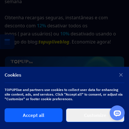
semana
Obtenha recargas seguras, instantâneas e com 
desconto com 
12%
 desativar todos os 
jogos ( para usuários) ou 
10%
 desativado usando o 
código do blog:
topupliveblog
. Economize agora!  
Cookies
TOPUPlive and partners use cookies to collect user data for enhancing
site content, ads, and services. Click "Accept all" to consent, or adjust via
"Customize" or footer cookie preferences.
Accept all
Customize