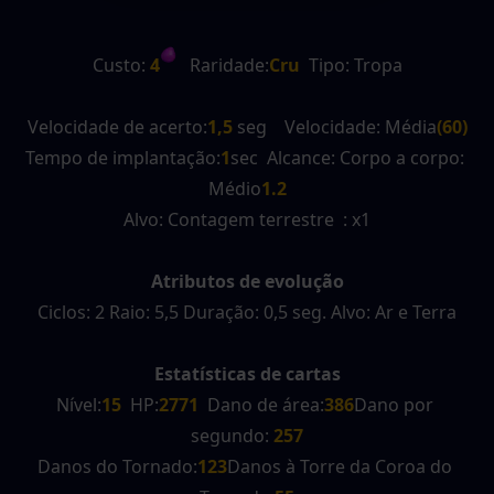
Custo:
 4
   Raridade:
Cru
  Tipo: Tropa
Velocidade de acerto:
1,5
 seg    Velocidade: Média
(60)
Tempo de implantação:
1
sec  Alcance: Corpo a corpo: 
Médio
1.2
Alvo: Contagem terrestre  : x1
Atributos de evolução
Ciclos: 2 Raio: 5,5 Duração: 0,5 seg. Alvo: Ar e Terra
Estatísticas de cartas
Nível:
15
  HP:
2771
  Dano de área:
386
Dano por 
segundo:
 257
Danos do Tornado:
123
Danos à Torre da Coroa do 