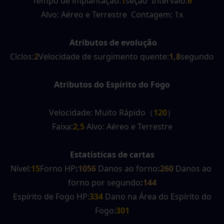
Tempo de implantação:
1
seção  Intervalo:
6
Alvo: Aéreo e Terrestre  Contagem: 1x
Atributos de evolução
Ciclos:
2
Velocidade de surgimento quente:
1,8
segundo
Atributos do Espírito do Fogo
Velocidade: Muito Rápido（
120
）
Faixa:
2,5 
Alvo: Aéreo e Terrestre
Estatísticas de cartas
Nível:
15
Forno HP
:
1056
Danos ao forno
:
260
Danos ao 
forno por segundo
:
144
 Espírito de Fogo HP:
334 
Dano na Área do Espírito do 
Fogo:
301