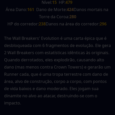
Nível:
15
  HP:
479 
Área
Dano:
161
  Dano de Morte:
424
Danos mortais na 
Torre da Coroa:
280
HP do corredor:
238
Danos na área do corredor:
296 
The Wall Breakers' Evolution é uma carta épica que é 
desbloqueada com 6 fragmentos de evolução. Ele gera 
2 Wall Breakers com estatísticas idênticas às originais. 
Quando derrotados, eles explodirão, causando alto 
dano (mas menos contra Crown Towers) e gerarão um 
Runner cada, que é uma tropa terrestre com dano de 
área, alvo de construção, corpo a corpo, com pontos 
de vida baixos e dano moderado. Eles jogam sua 
dinamite no alvo ao atacar, destruindo-se com o 
impacto. 