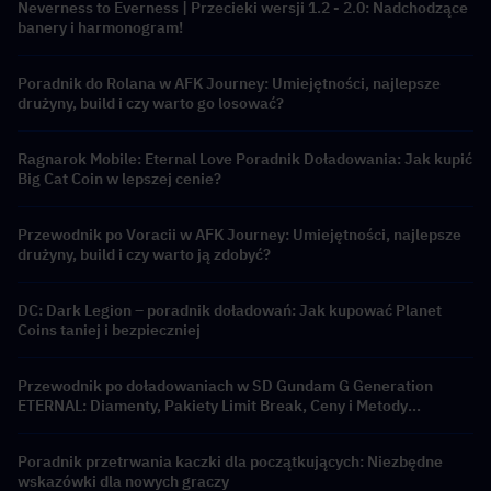
Neverness to Everness | Przecieki wersji 1.2 - 2.0: Nadchodzące
banery i harmonogram!
Poradnik do Rolana w AFK Journey: Umiejętności, najlepsze
drużyny, build i czy warto go losować?
Ragnarok Mobile: Eternal Love Poradnik Doładowania: Jak kupić
Big Cat Coin w lepszej cenie?
Przewodnik po Voracii w AFK Journey: Umiejętności, najlepsze
drużyny, build i czy warto ją zdobyć?
DC: Dark Legion – poradnik doładowań: Jak kupować Planet
Coins taniej i bezpieczniej
Przewodnik po doładowaniach w SD Gundam G Generation
ETERNAL: Diamenty, Pakiety Limit Break, Ceny i Metody
Płatności
Poradnik przetrwania kaczki dla początkujących: Niezbędne
wskazówki dla nowych graczy