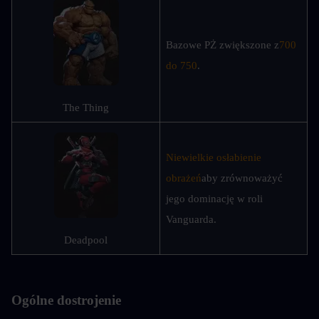
Bazowe PŻ zwiększone z
700 
do 750
.
The Thing
Niewielkie osłabienie 
obrażeń
aby zrównoważyć 
jego dominację w roli 
Vanguarda.
Deadpool
Ogólne dostrojenie