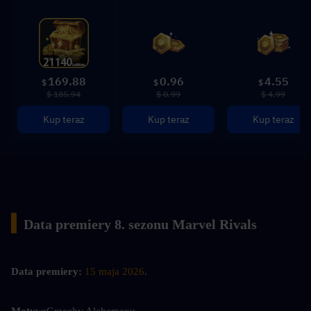
169.88
0.96
4.55
$
$
$
$ 185.94
$ 0.99
$ 4.99
Kup teraz
Kup teraz
Kup teraz
▍
Data premiery 8. sezonu Marvel Rivals
Data premiery:
15 maja 2026
.