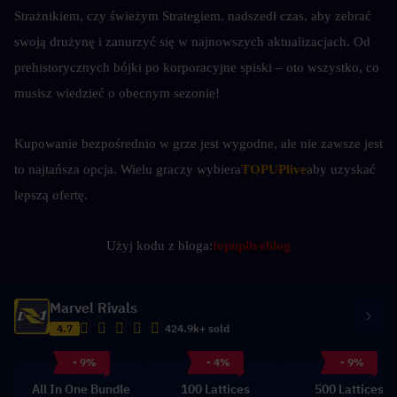
Strażnikiem, czy świeżym Strategiem, nadszedł czas, aby zebrać 
swoją drużynę i zanurzyć się w najnowszych aktualizacjach. Od 
prehistorycznych bójki po korporacyjne spiski – oto wszystko, co 
musisz wiedzieć o obecnym sezonie!
Kupowanie bezpośrednio w grze jest wygodne, ale nie zawsze jest 
to najtańsza opcja. Wielu graczy wybiera
TOPUPlive
aby uzyskać 
lepszą ofertę.
Użyj kodu z bloga:
topupliveblog
Marvel Rivals
4.7
424.9k+ sold
- 9%
- 4%
- 9%
All In One Bundle
100 Lattices
500 Lattices