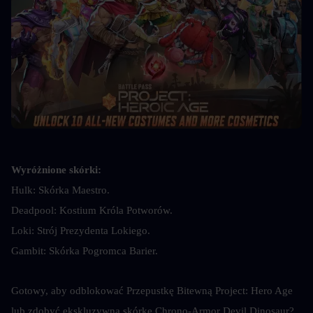
Wyróżnione skórki:
Hulk: Skórka Maestro.
Deadpool: Kostium Króla Potworów.
Loki: Strój Prezydenta Lokiego.
Gambit: Skórka Pogromca Barier.
Gotowy, aby odblokować Przepustkę Bitewną Project: Hero Age 
lub zdobyć ekskluzywną skórkę Chrono-Armor Devil Dinosaur? 