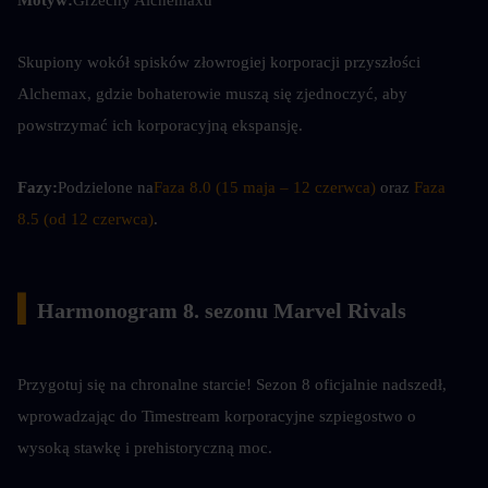
Motyw:
Grzechy Alchemaxu
Skupiony wokół spisków złowrogiej korporacji przyszłości 
Alchemax, gdzie bohaterowie muszą się zjednoczyć, aby 
powstrzymać ich korporacyjną ekspansję.
Fazy:
Podzielone na
Faza 8.0 (15 maja – 12 czerwca)
 oraz 
Faza 
8.5 (od 12 czerwca)
.
▍
Harmonogram 8. sezonu Marvel Rivals
Przygotuj się na chronalne starcie! Sezon 8 oficjalnie nadszedł, 
wprowadzając do Timestream korporacyjne szpiegostwo o 
wysoką stawkę i prehistoryczną moc.