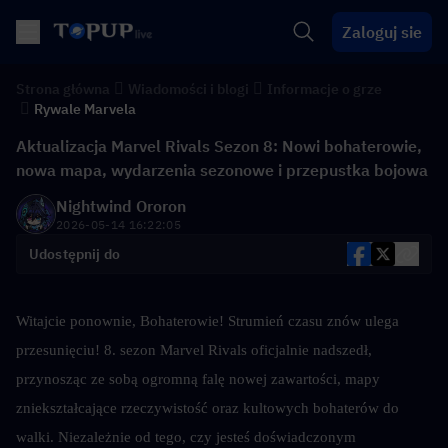
Zaloguj sie
Strona główna
Wiadomości i blogi
Informacje o grze
Rywale Marvela
Aktualizacja Marvel Rivals Sezon 8: Nowi bohaterowie,
nowa mapa, wydarzenia sezonowe i przepustka bojowa
Nightwind Ororon
2026-05-14 16:22:05
Udostępnij do
Witajcie ponownie, Bohaterowie! Strumień czasu znów ulega 
przesunięciu! 8. sezon Marvel Rivals oficjalnie nadszedł, 
przynosząc ze sobą ogromną falę nowej zawartości, mapy 
zniekształcające rzeczywistość oraz kultowych bohaterów do 
walki. Niezależnie od tego, czy jesteś doświadczonym 