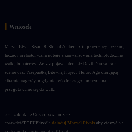
▍
Wniosek
Marvel Rivals Sezon 8: Sins of Alchemax to prawdziwy przełom, 
łączący prehistoryczną potęgę z zaawansowaną technologicznie 
walką bohaterów. Wraz z pojawieniem się Devil Dinosaura na 
scenie oraz Przepustką Bitewną Project: Heroic Age oferującą 
elitarnie nagrody, nigdy nie było lepszego momentu na 
przygotowanie się do walki.
Jeśli zabraknie Ci zasobów, możesz 
sprawdzić
TOPUPlive
dla
doładuj Marvel Rivals
aby cieszyć się 
szybkimi i przystępnymi zniżkami.