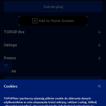
Subskrybuj
TOPUP live
Usługa
Pomoc
Biznes
współpraca
Cookies
[email protected]
TOPUPlive i partnerzy używają plików cookie do zbierania danych
[email protected]
użytkowników w celu ulepszania treści witryny, reklam i usług. Kliknij
„Akceptuj wszystko”, aby wyrazić zgodę, lub dostosuj ustawienia za