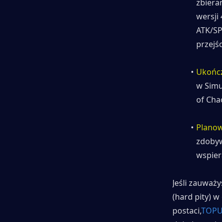
zbiera
wersji
ATK/SP
przejś
Ukońc
w Simu
of Chao
Planow
zdobyw
wspier
Jeśli zauważy
(hard pity) 
postaci,
TOPU