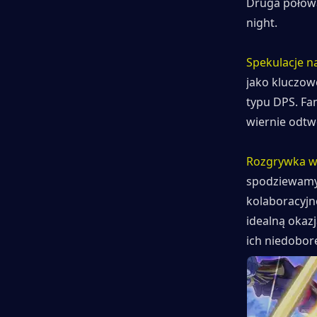
Druga połowa
night.
Spekulacje n
jako kluczow
typu DPS. Fan
wiernie odtw
Rozgrywka w
spodziewamy 
kolaboracyjne
idealną okazj
ich niedobor