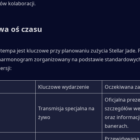
ów kolaboracji.
wa oś czasu
empa jest kluczowe przy planowaniu zużycia Stellar Jade. P
 harmonogram zorganizowany na podstawie standardowych 
ersji:
Kluczowe wydarzenie
Oczekiwana z
Oficjalna preze
Transmisja specjalna na 
szczegółów wers
żywo
oraz informacji
banerach.
Przewidywana 