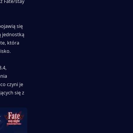
 Fate/stay 
ojawią się 
 jednostką 
e, która 
isko.
4, 
ia 
o czyni je 
cych się z 