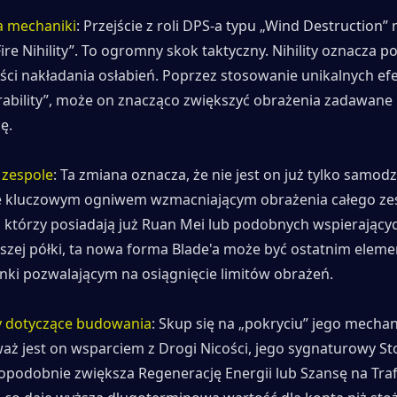
 mechaniki
: Przejście z roli DPS-a typu „Wind Destruction” 
ire Nihility”. To ogromny skok taktyczny. Nihility oznacza po
ści nakładania osłabień. Poprzez stosowanie unikalnych ef
rability”, może on znacząco zwiększyć obrażenia zadawane 
ę.
 zespole
: Ta zmiana oznacza, że nie jest on już tylko samod
e kluczowym ogniwem wzmacniającym obrażenia całego zesp
, którzy posiadają już Ruan Mei lub podobnych wspierającyc
szej półki, ta nowa forma Blade'a może być ostatnim eleme
nki pozwalającym na osiągnięcie limitów obrażeń.
 dotyczące budowania
: Skup się na „pokryciu” jego mechani
aż jest on wsparciem z Drogi Nicości, jego sygnaturowy Sto
podobnie zwiększa Regenerację Energii lub Szansę na Trafi