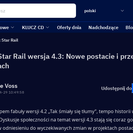
polski
kowe
KLUCZ CD
Oferty dnia
Nadchodzące
Bl
 Star Rail
Star Rail wersja 4.3: Nowe postacie i pr
ach
re Voss
Udostępnij do
4-29 10:49:58
em fabuły wersji 4.2 „Tak śmiały się tłumy”, tempo historii w
Dyskusje społeczności na temat wersji 4.3 stają się coraz gor
w odniesieniu do wyczekiwanych zmian w projektach postaci