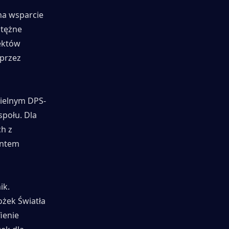
na wsparcie 
tężne 
ektów 
przez 
zielnym DPS-
ołu. Dla 
h z 
ntem 
k. 
żek Światła 
enie 