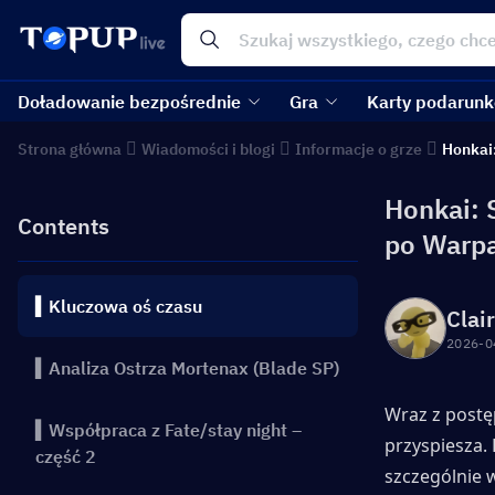
Doładowanie bezpośrednie
Gra
Karty podarun
Strona główna
Wiadomości i blogi
Informacje o grze
Honkai:
Honkai: 
Contents
po Warp
▍Kluczowa oś czasu
Clai
2026-0
▍Analiza Ostrza Mortenax (Blade SP)
Wraz z postęp
▍Współpraca z Fate/stay night –
przyspiesza. 
część 2
szczególnie 