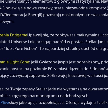
nie uniwersalnych elementów z głównymi statystykami. Nawet
 4.3 pojawią się nowe zestawy, stare, niezawodne komplety (t
D/Regeneracja Energii) pozostają doskonałymi rozwiązania
ciowymi.
zenia Endgame
Upewnij się, że zdobywasz maksymalną licz
lated Universe i nie przegap nagród w postaci Stellar Jade
s” lub „Pure Fiction”. To najbardziej stabilny dochód dla gr
anie Light Cone
: Jeśli Gwiezdny Jaspis jest ograniczony, prio
anie postaci na poziomie E0 zamiast dążenia do Eidolonów.
ający zazwyczaj zapewnia 80% swojej kluczowej wartości już
sz, że Twoje zapasy Stellar Jade nie wystarczą na gwaranto
w obliczu gęstego harmonogramu nadchodzących 
Plive
służy jako opcja uzupełniająca. Oferuje wydajną ścieżk