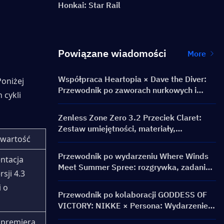
Honkai: Star Rail
Powiązane wiadomości
More
Współpraca Heartopia × Dave the Diver:
oniżej 
Przewodnik po zaworach nurkowych i
cykli 
nagrodach
Zenless Zone Zero 3.2 Przeciek Claret:
Zestaw umiejętności, materiały,
awartość
sygnaturowy Silnik W i Kino Umysłu
Przewodnik po wydarzeniu Where Winds
ntacja 
Meet Summer Spree: rozgrywka, zadania i
ji 4.3 
nagrody
 o 
Przewodnik po kolaboracji GODDESS OF
VICTORY: NIKKE × Persona: Wydarzenie
PERSONA ON FRONTLINE, postacie,
premiera 