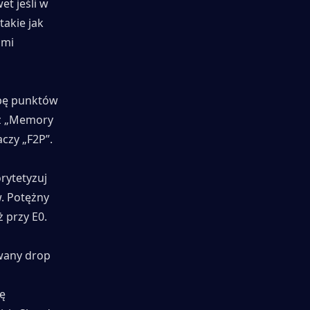
 jeśli w 
akie jak 
mi 
bę punktów 
 z „Memory 
aczy „F2P”.
rytetyzuj 
 Potężny 
 przy E0.
wany drop 
ę 