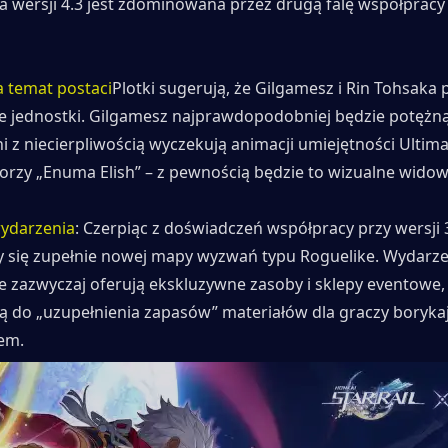
 wersji 4.3 jest zdominowana przez drugą falę współpracy z
a temat postaci
Plotki sugerują, że Gilgamesz i Rin Tohsaka p
e jednostki. Gilgamesz najprawdopodobniej będzie potężną
i z niecierpliwością wyczekują animacji umiejętności Ultimat
orzy „Enuma Elish” – z pewnością będzie to wizualne widow
ydarzenia
: Czerpiąc z doświadczeń współpracy przy wersji 3.
się zupełnie nowej mapy wyzwań typu Roguelike. Wydarzen
 zazwyczaj oferują ekskluzywne zasoby i sklepy eventowe, c
ą do „uzupełnienia zapasów” materiałów dla graczy borykają
em.