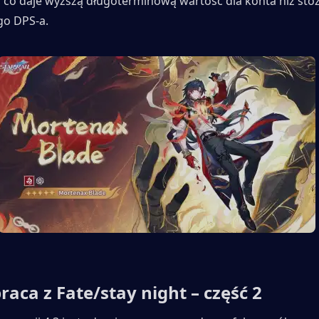
, co daje wyższą długoterminową wartość dla konta niż stoż
go DPS-a.
aca z Fate/stay night – część 2