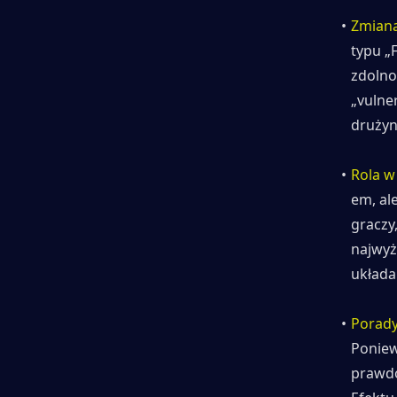
Zmiana
typu „F
zdolno
„vulne
drużyn
Rola w
em, al
graczy
najwyż
układa
Porady
Poniew
prawdo