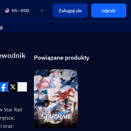
Zaloguj sie
rejestr
US - USD
og
zewodnik
Powiązane produkty
 Star Rail 
ętsze, 
 oraz 