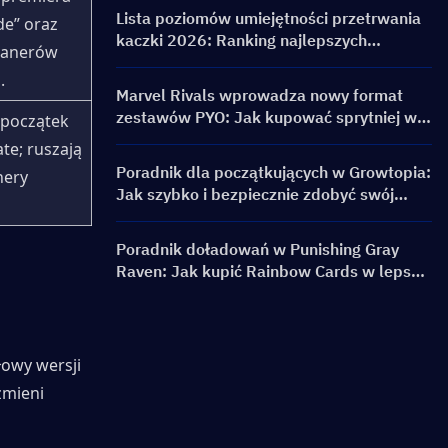
banery i nagrody
Lista poziomów umiejętności przetrwania
e” oraz 
kaczki 2026: Ranking najlepszych
anerów 
umiejętności i przewodnik po buildach
.
Marvel Rivals wprowadza nowy format
zestawów PYO: Jak kupować sprytniej w
początek 
aktualizacji sklepu sezonu 9.5
te; ruszają 
Poradnik dla początkujących w Growtopia:
ery 
Jak szybko i bezpiecznie zdobyć swój
pierwszy World Lock
Poradnik doładowań w Punishing Gray
Raven: Jak kupić Rainbow Cards w lepszej
cenie?
owy wersji 
mieni 