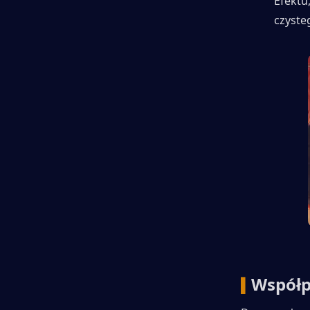
Efektu
czyste
Współpr
▍