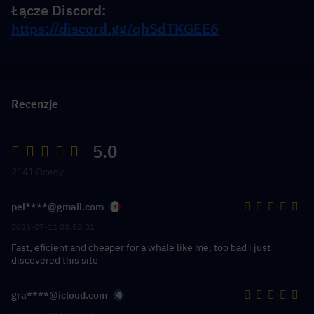
Łącze Discord: 
https://discord.gg/qhSdTKGEE6
Recenzje
5.0
2141 Oceny
pel****@gmail.com
2026-07-11 03:52:01
Fast, eficient and cheaper for a whale like me, too bad i just
discovered this site
gra****@icloud.com