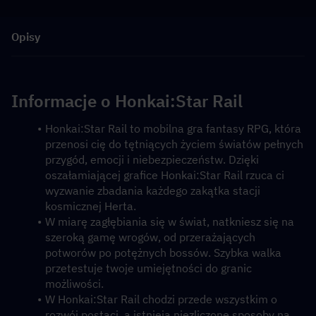
Opisy
Informacje o Honkai:Star Rail
Honkai:Star Rail to mobilna gra fantasy RPG, która 
przenosi cię do tętniących życiem światów pełnych 
przygód, emocji i niebezpieczeństw. Dzięki 
oszałamiającej grafice Honkai:Star Rail rzuca ci 
wyzwanie zbadania każdego zakątka stacji 
kosmicznej Herta.
W miarę zagłębiania się w świat, natkniesz się na 
szeroką gamę wrogów, od przerażających 
potworów po potężnych bossów. Szybka walka 
przetestuje twoje umiejętności do granic 
możliwości.
W Honkai:Star Rail chodzi przede wszystkim o 
rozwój postaci, a istnieją niezliczone sposoby na 