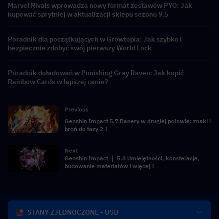
Marvel Rivals wprowadza nowy format zestawów PYO: Jak
kupować sprytniej w aktualizacji sklepu sezonu 9.5
Poradnik dla początkujących w Growtopia: Jak szybko i
bezpiecznie zdobyć swój pierwszy World Lock
Poradnik doładowań w Punishing Gray Raven: Jak kupić
Rainbow Cards w lepszej cenie?
Previous
Genshin Impact 5.7 Banery w drugiej połowie: znaki i
broń do fazy 2！
Next
Genshin Impact ｜ 5.8 Umiejętności, konstelacje,
budowanie materiałów i więcej！
STANY ZJEDNOCZONE - USD